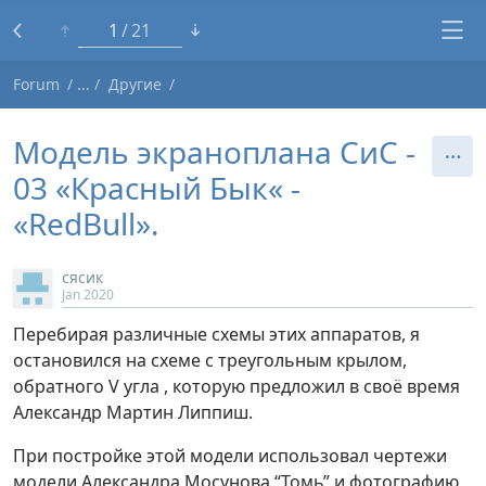
1
21
Forum
Другие
Модель экраноплана СиС -
03 «Красный Бык« -
«RedBull».
сясик
Jan 2020
Перебирая различные схемы этих аппаратов, я
остановился на схеме с треугольным крылом,
обратного V угла , которую предложил в своё время
Александр Мартин Липпиш.
При постройке этой модели использовал чертежи
модели Александра Мосунова “Томь” и фотографию