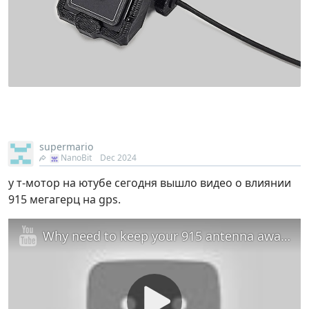
supermario
NanoBit
Dec 2024
у т-мотор на ютубе сегодня вышло видео о влиянии
915 мегагерц на gps.
Why need to keep your 915 antenna away from GPS？