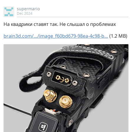
supermario
Dec 2024
На квадрики ставят так. Не слышал о проблемах
brain3d.com/…/image_f60bd679-98ea-4c98-b…
(1.2 MB)