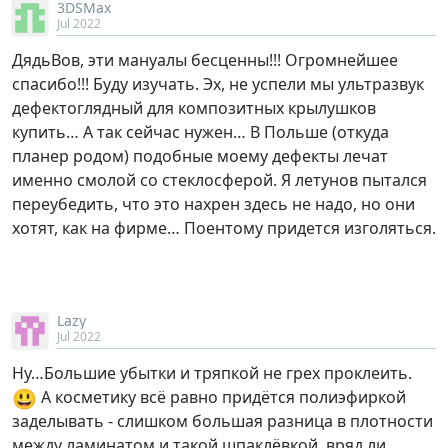
3DSMax
Jul 2022
ДядьВов, эти мануалы бесценны!!! Огромнейшее
спасибо!!! Буду изучать. Эх, не успели мы ультразвук
дефектоглядный для композитных крылушков
купить… А так сейчас нужен… В Польше (откуда
планер родом) подобные моему дефекты лечат
именно смолой со стеклосферой. Я летунов пытался
переубедить, что это нахрен здесь не надо, но они
хотят, как на фирме… Поентому придется изголяться.
Lazy
Jul 2022
Ну…Большие убытки и тряпкой не грех проклеить.
😃
А косметику всё равно придётся полиэфиркой
заделывать - слишком большая разница в плотности
между ламинатом и такой шпаклёвкой, вряд ли