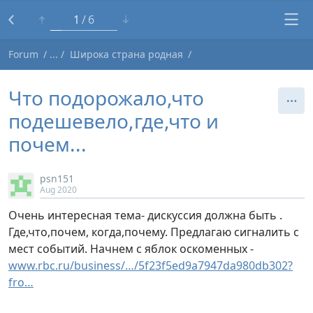
1
6
Forum
Широка страна родная
Что подорожало,что
подешевело,где,что и
почем...
psn151
Aug 2020
Очень интересная тема- дискуссия должна быть .
Где,что,почем, когда,почему. Предлагаю сигналить с
мест событий. Начнем с яблок оскоменных -
www.rbc.ru/business/…/5f23f5ed9a7947da980db302?
fro…