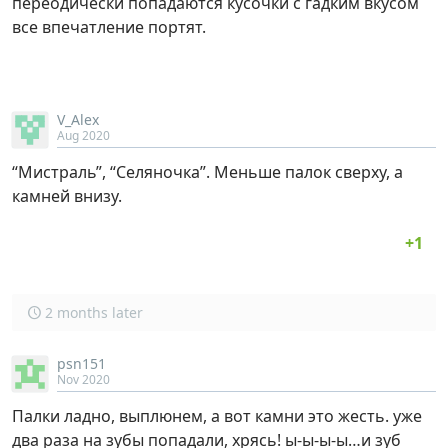
переодически попадаются кусочки с гадким вкусом
все впечатление портят.
V_Alex
Aug 2020
“Мистраль”, “Селяночка”. Меньше палок сверху, а
камней внизу.
2 months later
psn151
Nov 2020
Палки ладно, выплюнем, а вот камни это жесть. уже
два раза на зубы попадали, хрясь! ы-ы-ы-ы…и зуб