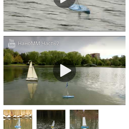
НаноММ Часть2