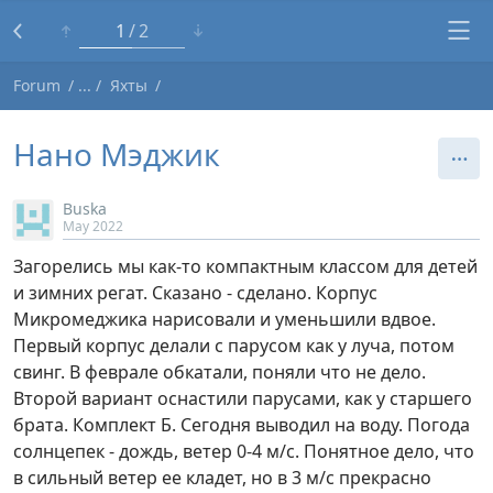
1
2
Forum
Яхты
Нано Мэджик
Buska
May 2022
Загорелись мы как-то компактным классом для детей
и зимних регат. Сказано - сделано. Корпус
Микромеджика нарисовали и уменьшили вдвое.
Первый корпус делали с парусом как у луча, потом
свинг. В феврале обкатали, поняли что не дело.
Второй вариант оснастили парусами, как у старшего
брата. Комплект Б. Сегодня выводил на воду. Погода
солнцепек - дождь, ветер 0-4 м/с. Понятное дело, что
в сильный ветер ее кладет, но в 3 м/с прекрасно