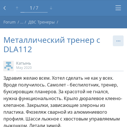
1
7
Forum
ДВС Тренеры
Металлический тренер с
DLA112
Катынь
May 2020
Здравия желаю всем. Хотел сделать не как у всех.
Вроде получилось. Самолет - беспилотник, тренер,
буксировщик планеров. За красотой не гнался,
нужна функциональность. Крыло дюралевое клеено-
клепаное. Закрылки, зависающие злероны из
пластика. Фюзеляж сварной из алюминиевого
профиля. Шасси лыжное с хвостовым управляемым
лыжонком. Летали зимой.