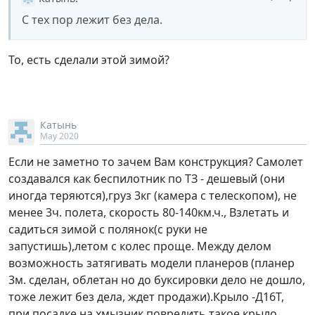
С тех пор лежит без дела.
То, есть сделали этой зимой?
Катынь
May 2020
Если не заметно то зачем Вам конструкция? Самолет
создавался как беспилотник по ТЗ - дешевый (они
иногда теряются),груз 3кг (камера с телескопом), не
менее 3ч. полета, скорость 80-140км.ч., Взлетать и
садиться зимой с полянок(с руки не
запустишь),летом с колес проще. Между делом
возможность затягивать модели планеров (планер
3м. сделан, облетан но до буксировки дело не дошло,
тоже лежит без дела, ждет продажи).Крыло -Д16Т,
при посадке на хмызник повредить такое крыло