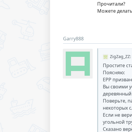
Прочитали?
Можете делат
Garry888
ZigZag_ZZ
:
Простите ст
Поясняю:
ЕРР призван
Вы своими у
деревянный 
Поверьте, п
некоторых с
Если не вер
угольной тр
Сказано вер