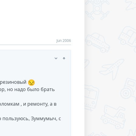
Jun 2006
😒
й-резиновый
ор, но надо было брать
ломкам , и ремонту, а в
но пользуюсь, Зуммумыч, с