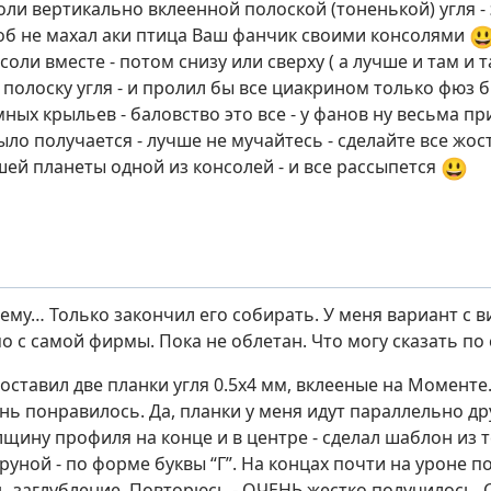
оли вертикально вклеенной полоской (тоненькой) угля -

об не махал аки птица Ваш фанчик своими консолями
соли вместе - потом снизу или сверху ( а лучше и там и 
 полоску угля - и пролил бы все циакрином только фюз
мных крыльев - баловство это все - у фанов ну весьма п
ыло получается - лучше не мучайтесь - сделайте все жос
😃
ей планеты одной из консолей - и все рассыпется
тему… Только закончил его собирать. У меня вариант с 
 с самой фирмы. Пока не облетан. Что могу сказать по 
оставил две планки угля 0.5х4 мм, вклееные на Момент
нь понравилось. Да, планки у меня идут параллельно дру
щину профиля на конце и в центре - сделал шаблон из 
руной - по форме буквы “Г”. На концах почти на уроне п
ь заглубление. Повторюсь - ОЧЕНЬ жестко получилось. 