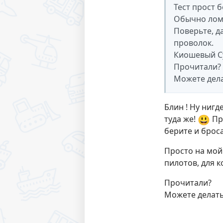
Тест прост 
Обычно лома
Поверьте, д
проволок.
Киошевый Су
Прочитали?
Можете дел
Блин ! Ну нигд
😃
туда же!
Пр
берите и броса
Просто на мой 
пилотов, для 
Прочитали?
Можете делат