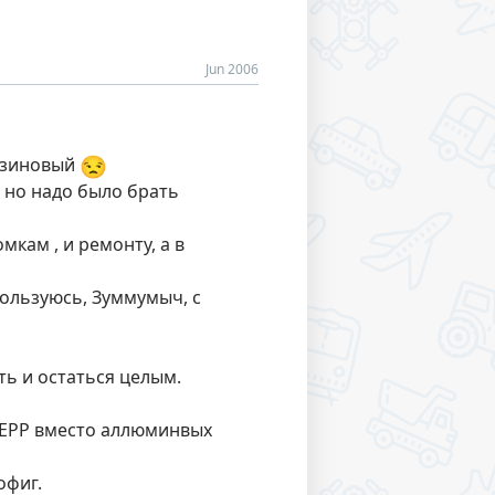
Jun 2006
😒
резиновый
, но надо было брать
кам , и ремонту, а в
пользуюсь, Зуммумыч, с
ть и остаться целым.
к ЕРР вместо аллюминвых
офиг.