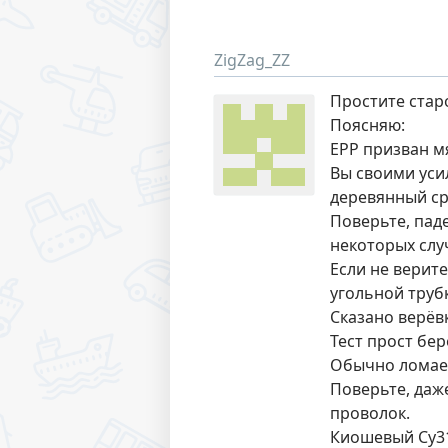
ZigZag_ZZ
Простите стар
Поясняю:
ЕРР призван м
Вы своими уси
деревянный ср
Поверьте, паде
некоторых случ
Если не верите
угольной трубк
Сказано верёв
Тест прост бе
Обычно ломает
Поверьте, даж
проволок.
Киошевый Су31