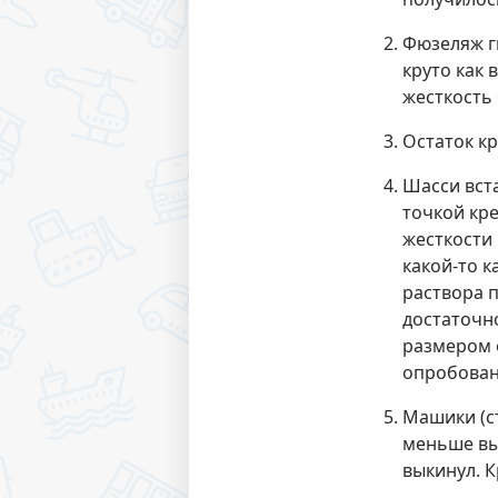
Фюзеляж гн
круто как 
жесткость
Остаток кр
Шасси вста
точкой кре
жесткости 
какой-то к
раствора п
достаточно
размером 
опробован
Машики (ст
меньше выс
выкинул. 