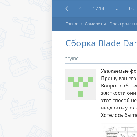
1
14
Tra
Forum
Самолёты - Электролет
Сборка Blade Da
tryinc
Уважаемые фо
Прошу вашего 
Вопрос собсте
жесткости они 
этот способ н
внедрить угол
Хотелось бы т