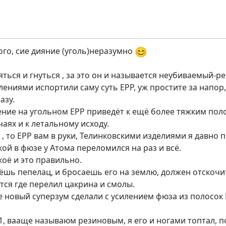
😊
ого, сие дияние (уголь)неразумно
яться и гнуться , за это он и называется неубиваемый-
лениями испортили саму суть ЕРР, уж простите за напор
азу.
ние на угольном ЕРР приведёт к ещё более тяжким полом
аях и к летальному исходу.
 , то ЕРР вам в руки, Телинковскими изделиями я давно 
ой в фюзе у Атома переломился на раз и всё.
коё и это правильно.
рёшь пепелац, и бросаешь его на землю, должен отскочи
ся где перелил цакрина и смолы.
е новый суперзум сделали с усилением фюза из полосо
, вааще называюм резиновым, я его и ногами топтал, п