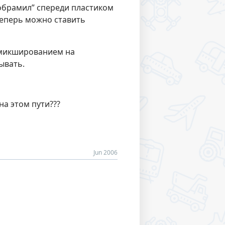
“обрамил” спереди пластиком
 теперь можно ставить
е микшированием на
ывать.
на этом пути???
Jun 2006