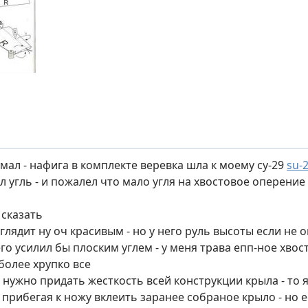
 думал - нафига в комплекте веревка шла к моему су-29
su-
л угль - и пожалел что мало угля на хвостовое оперение
 сказать
лядит ну оч красивым - но у него руль высоты если не ош
го усилил бы плоским углем - у меня трава епп-ное хвост
более хрупко все
нужно придать жесткость всей конструкции крыла - то я
 прибегая к ножу вклеить заранее собраное крыло - но 