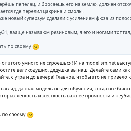
берёшь пепелац, и бросаешь его на землю, должен отско
ется где перелил цакрина и смолы.
аже новый суперзум сделали с усилением фюза из поло
31, вааще называюм резиновым, я его и ногами топтал,
😕
ать по своему
е от этого умного не скроешься! И на modelism.net выст
остите великодушно, дедушка вы наш. Делайте сами ка
йте, с утра и до вечера! Главное, чтобы это не привело 
взгляд, данная модель не для обучения, когда все бьютс
которых легкость и жесткость важнее прочности и неуби
😕
ь по своему