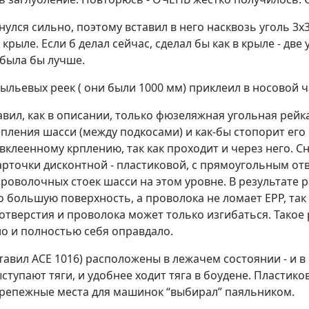
улся сильно, поэтому вставил в него насквозь уголь 3х3
в крыле. Если б делал сейчас, сделал бы как в крыле - две
 была бы лучше.
ыльевых реек ( они были 1000 мм) приклеил в носовой ч
вил, как в описании, только фюзеляжная угольная рейк
пления шасси (между подкосами) и как-бы стопорит его
вклеенному крплению, так как проходит и через него. С
арточки дисконтной - пластиковой, с прямоугольным от
роволочных стоек шасси на этом уровне. В результате р
 большую поверхность, а проволока не ломает EPP, так
отверстия и проволока может только изгибаться. Такое
о и полностью себя оправдало.
авил ACE 1016) расположены в лежачем состоянии - и в 
тупают тяги, и удобнее ходит тяга в боудене. Пластик
Крепежные места для машинок “выбирал” паяльником.