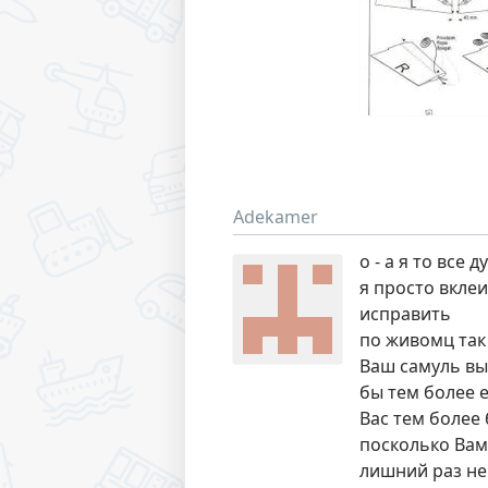
Adekamer
о - а я то все
я просто вклеи
исправить
по живомц так
Ваш самуль выг
бы тем более е
Вас тем более 
посколько Вам 
лишний раз не