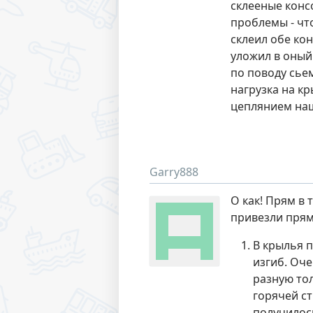
склееные конс
проблемы - чт
склеил обе кон
уложил в оный
по поводу сье
нагрузка на кр
цеплянием наш
Garry888
О как! Прям в 
привезли прямо
В крылья п
изгиб. Оче
разную тол
горячей ст
получилос