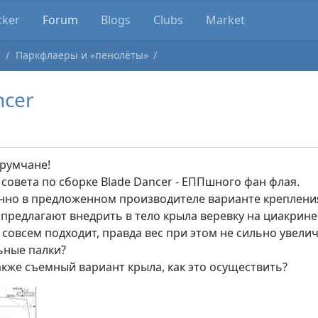
cker
Forum
Blogs
Clubs
Market
ы
Паркфлаеры и «пенолёты»
ncer
румчане!
совета по сборке Blade Dancer - ЕППшного фан флая.
нно в предложенном производителе варианте крепления
предлагают внедрить в тело крыла веревку на циакрине 
е совсем подходит, правда вес при этом не сильно увел
ьные палки?
акже съемный вариант крыла, как это осуществить?