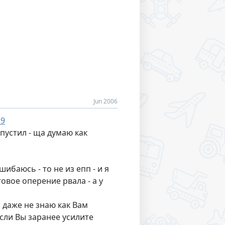
Jun 2006
29
 пустил - ща думаю как
ибаюсь - то не из епп - и я
овое оперение рвала - а у
 даже не знаю как Вам
если Вы заранее усилите