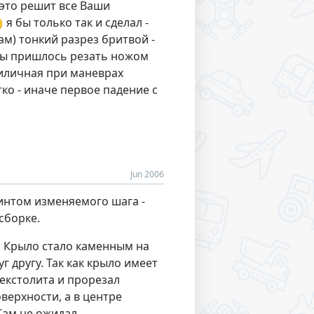
 это решит все Ваши

я бы только так и сделал -
там) тонкий разрез бритвой -
 бы пришлось резать ножом
риличная при маневрах
тко - иначе первое падение с
Jun 2006
винтом изменяемого шага -
сборке.
е. Крыло стало каменным на
г другу. Так как крыло имеет
текстолита и прорезал
оверхности, а в центре
Сам не ожидал.