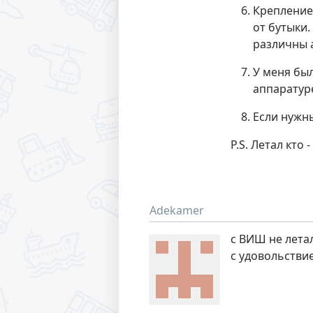
Крепление
от бутыки.
различны 
У меня бы
аппаратуре
Если нужн
P.S. Летал кто
Adekamer
c ВИШ не летал
с удовольствие