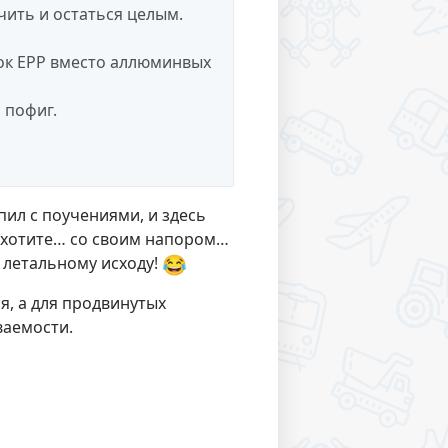
чить и остаться целым.
сок ЕРР вместо аллюминвых
 пофиг.
упил с поучениями, и здесь
к хотите… со своим напором…
😂
к летальному исходу!
я, а для продвинутых
ваемости.