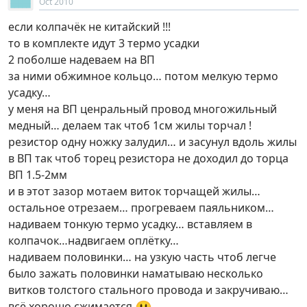
Oct 2010
если колпачёк не китайский !!!
то в комплекте идут 3 термо усадки
2 поболше надеваем на ВП
за ними обжимное кольцо… потом мелкую термо
усадку…
у меня на ВП ценральный провод многожильный
медный… делаем так чтоб 1см жилы торчал !
резистор одну ножку залудил… и засунул вдоль жилы
в ВП так чтоб торец резистора не доходил до торца
ВП 1.5-2мм
и в этот зазор мотаем виток торчащей жилы…
остальное отрезаем… прогреваем паяльником…
надиваем тонкую термо усадку… вставляем в
колпачок…надвигаем оплётку…
надиваем половинки… на узкую часть чтоб легче
было зажать половинки наматываю несколько
витков толстого стального провода и закручиваю…
всё хорошо сжимается