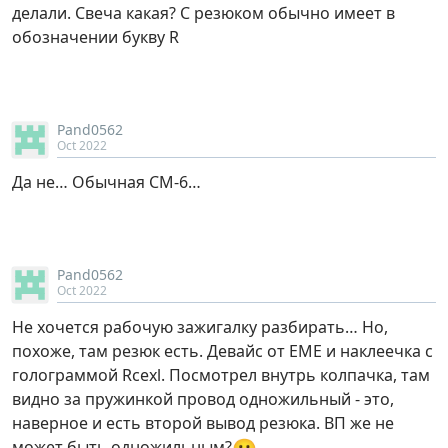
делали. Свеча какая? С резюком обычно имеет в
обозначении букву R
Pand0562
Oct 2022
Да не… Обычная СМ-6…
Pand0562
Oct 2022
Не хочется рабочую зажигалку разбирать… Но,
похоже, там резюк есть. Девайс от EME и наклеечка с
голограммой Rcexl. Посмотрел внутрь колпачка, там
видно за пружинкой провод одножильный - это,
наверное и есть второй вывод резюка. ВП же не
😕
может быть одножильным?