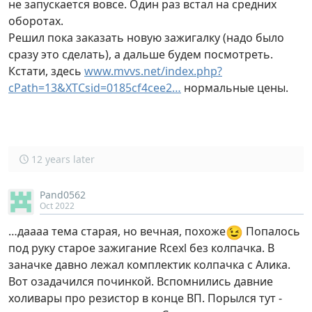
не запускается вовсе. Один раз встал на средних
оборотах.
Решил пока заказать новую зажигалку (надо было
сразу это сделать), а дальше будем посмотреть.
Кстати, здесь
www.mvvs.net/index.php?
cPath=13&XTCsid=0185cf4cee2…
нормальные цены.
12 years later
Pand0562
Oct 2022
😉
…даааа тема старая, но вечная, похоже
Попалось
под руку старое зажигание Rcexl без колпачка. В
заначке давно лежал комплектик колпачка с Алика.
Вот озадачился починкой. Вспомнились давние
холивары про резистор в конце ВП. Порылся тут -