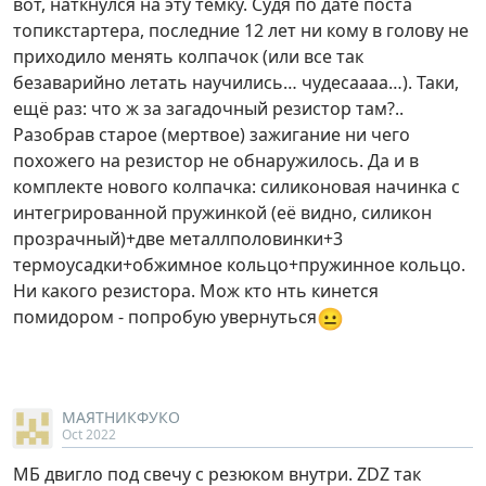
вот, наткнулся на эту темку. Судя по дате поста
топикстартера, последние 12 лет ни кому в голову не
приходило менять колпачок (или все так
безаварийно летать научились… чудесаааа…). Таки,
ещё раз: что ж за загадочный резистор там?..
Разобрав старое (мертвое) зажигание ни чего
похожего на резистор не обнаружилось. Да и в
комплекте нового колпачка: силиконовая начинка с
интегрированной пружинкой (её видно, силикон
прозрачный)+две металлполовинки+3
термоусадки+обжимное кольцо+пружинное кольцо.
Ни какого резистора. Мож кто нть кинется
😐
помидором - попробую увернуться
МАЯТНИКФУКО
Oct 2022
МБ двигло под свечу с резюком внутри. ZDZ так