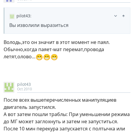
pilot43
:
Вы изволили выразиться
Володь,это он значит в этот момент не паял.
Обычно,когда паяет-мат перемат,провода
😁
😁
😁
летят,олово…
pilot43
Oct 2010
После всех вышеперечисленных манипуляциев
двигатель запустился.
А вот затем пошли траблы: При уменьшении режима
до МГ может заглохнуть и затем не запуститься.
После 10 мин перекура запускается с полтычка или