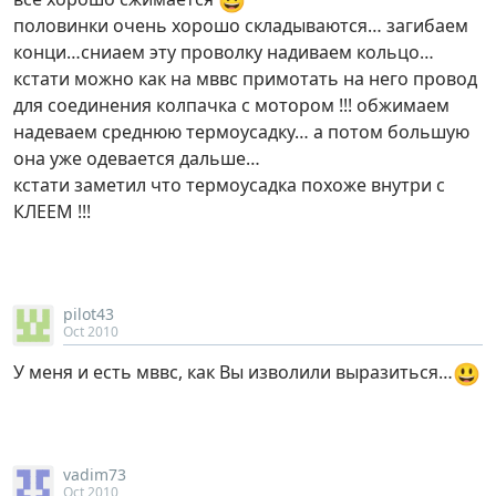
😃
половинки очень хорошо складываются… загибаем
конци…сниаем эту проволку надиваем кольцо…
кстати можно как на мввс примотать на него провод
для соединения колпачка с мотором !!! обжимаем
надеваем среднюю термоусадку… а потом большую
она уже одевается дальше…
кстати заметил что термоусадка похоже внутри с
КЛЕЕМ !!!
pilot43
Oct 2010
😃
У меня и есть мввс, как Вы изволили выразиться…
vadim73
Oct 2010