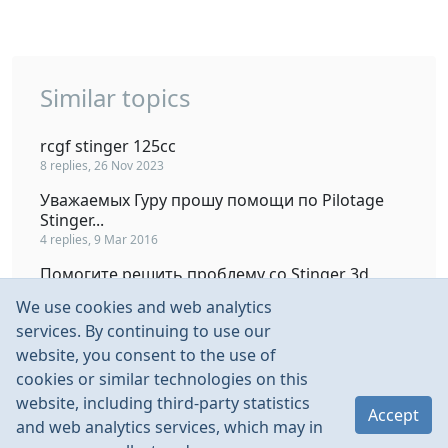
Similar topics
rcgf stinger 125cc
8 replies, 26 Nov 2023
Уважаемых Гуру прошу помощи по Pilotage
Stinger...
4 replies, 9 Mar 2016
Помогите решить проблему со Stinger 3d
9 replies, 13 Sep 2012
We use cookies and web analytics
Stinger 64
services. By continuing to use our
26 replies, 1 Nov 2013
website, you consent to the use of
cookies or similar technologies on this
Stinger 3D от Пилотаж
website, including third-party statistics
304 replies, 16 Dec 2013
Accept
and web analytics services, which may in