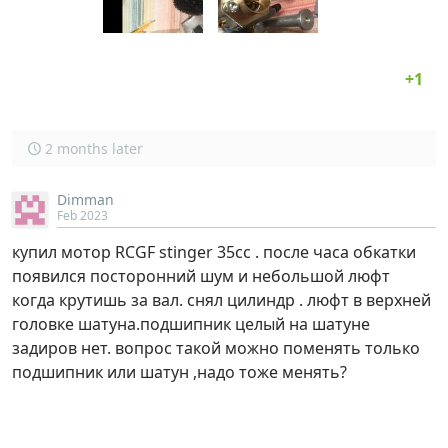
2 months later
Dimman
Feb 2023
купил мотор RCGF stinger 35cc . после часа обкатки
появился посторонний шум и небольшой люфт
когда крутишь за вал. снял цилиндр . люфт в верхней
головке шатуна.подшипник целый на шатуне
задиров нет. вопрос такой можно поменять только
подшипник или шатун ,надо тоже менять?