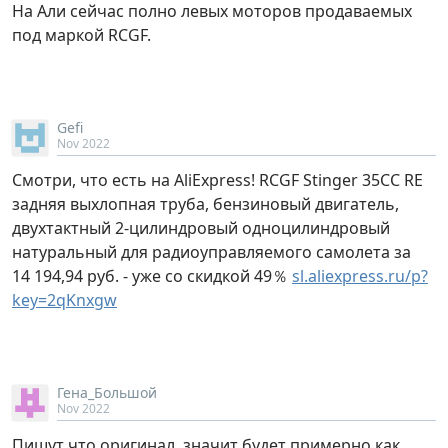
На Али сейчас полно левых моторов продаваемых
под маркой RCGF.
Gefi
Nov 2022
Смотри, что есть на AliExpress! RCGF Stinger 35CC RE
задняя выхлопная труба, бензиновый двигатель,
двухтактный 2-цилиндровый одноцилиндровый
натуральный для радиоуправляемого самолета за
14 194,94 руб. - уже со скидкой 49％
sl.aliexpress.ru/p?
key=2qKnxgw
Гена_Большой
Nov 2022
Пишут что оригинал, значит будет примерно как