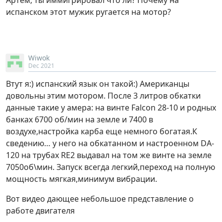
Артем, ты иммигрировал что ли? Почему на
испанском этот мужик ругается на мотор?
Wiwok
Dec 2021
Втут я:) испанский язык он такой:) Американцы
довольны этим мотором. После 3 литров обкатки
данные такие у амера: на винте Falcon 28-10 и родных
банках 6700 об/мин на земле и 7400 в
воздухе,настройка карба еще немного богатая.К
сведению… у него на обкатанном и настроенном DA-
120 на трубах RE2 выдавал на том же винте на земле
7050об\мин. Запуск всегда легкий,переход на полную
мощность мягкая,минимум вибрации.
Вот видео дающее небольшое представление о
работе двигателя