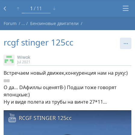
1
11
Forum
Бензиновые двигатели
rcgf stinger 125cc
Wiwok
Jul 2021
Встречаем новый движек,конкуренция нам на руку:)
О да… DAфиллы оценятB-) Подши тоже говорят
японцкые:)
Ну и виде полета из трубы на винте 27*11…
RCGF STINGER 125cc