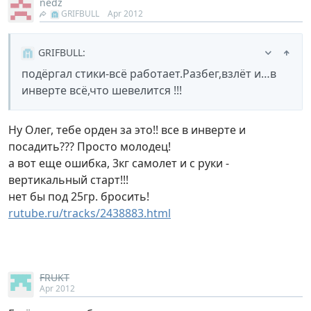
nedz
GRIFBULL
Apr 2012
GRIFBULL
:
подёргал стики-всё работает.Разбег,взлёт и…в
инверте всё,что шевелится !!!
Ну Олег, тебе орден за это!! все в инверте и
посадить??? Просто молодец!
а вот еще ошибка, 3кг самолет и с руки -
вертикальный старт!!!
нет бы под 25гр. бросить!
rutube.ru/tracks/2438883.html
FRUKT
Apr 2012