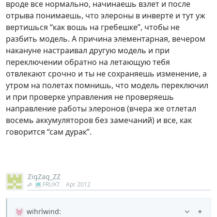
вроде все нормально, начинаешь взлет и после
отрыва понимаешь, что элероны в инверте и тут уж
вертишься “как вошь на гребешке”, чтобы не
разбить модель. А причина элементарная, вечером
накануне настраивал другую модель и при
переключении обратно на летающую тебя
отвлекают срочно и ты не сохраняешь изменение, а
утром на полетах помнишь, что модель переключил
и при проверке управления не проверяешь
направление работы элеронов (вчера же отлетал
восемь аккумуляторов без замечаний) и все, как
говорится “сам дурак”.
ZigZag_ZZ
FRUKT
Apr 2012
wihrlwind
: