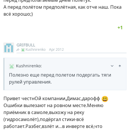
перед предполагаемым днём полетух.
А перед полётом предполётная, как отче наш. Пока
всё хорошо;)
GRIFBULL
Kushnirenko
Apr 2012
Kushnirenko
:
Полезно еще перед полетом подергать тяги
рулей управления.
😃
Привет честнОй компании,Димас,дарофф
Ошибки вылезают на ровном месте.Меняю
приёмник в самоле,выхожу на реку
(гидросамолёт),подёргал стики-всё
работает.Разбег,взлёт и…в инверте всё,что