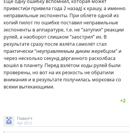
Ещё одну ошибку вспомнил, которая может
привести(и привела года 2 назад) к крашу, а именно
неправильные экспоненты. При облёте одной из
копий пилот по ошибке поставил неправильные
экспоненты в аппаратуре, т.е. не “затупил” реакции
рулей, а наоборот слишком “заострил” их. В
результате сразу после взлёта самолёт стал
практически “неуправляемым диким жеребцом” и
через несколько секунд дёрганного расколбаса
вошёл в планету. Перед взлётом ходы рулей были
проверены, но вот на их резкость не обратили
внимания и в результате получилась морковка со
всеми вытекающими.
ПавелЧ
Apr 2012