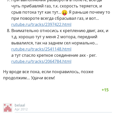
чуть прибавляй газ, т.к. скорость теряется, и
😛
срыв потока тут как тут…
Я раньше почему то
при повороте всегда сбрасывал газ, и вот…
rutube.ru/tracks/2397422.html
Внимательно относись к креплению двиг, акк, и
т.д. хорошо тут у меня 2 мотора, передний
вывалился, так на заднем сел нормально…
rutube.ru/tracks/2541148.html
а тут спасло крепкое соединение акк - рег.
rutube.ru/tracks/2064784.html
Ну вроде все пока, если понравилось, позже
продолжим… Удачи всем!
belaal
Apr 2012