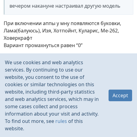
вечером накануне настраивал другую модель
При включении аппы у мну появляются буковки,
Лама(балуюсь), Изя, Хотпойнт, Куларис, Ме-262,
Ховеркрафт
Вариант промахнуться равен “0”
We use cookies and web analytics
FRUKT
:
services. By continuing to use our
ошибке поставил неправильные экспоненты в
website, you consent to the use of
аппаратуре
cookies or similar technologies on this
website, including third-party statistics
Accept
Лихо!
and web analytics services, which may in
А регламент №1 передполётки, кто проходить будет?
some cases collect and process
Перед взлётом убедиться в правильной работе ВСЕХ
information about your visit and activity.
органов управления, механизации и если имеются
To find out more, see
rules
of this
функции двойных расходов, выход на мах. газ и
website.
глушение мотора(для карасинщиков).