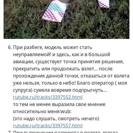
При разбеге, модель может стать
неуправляемой! и здесь, как и в большой
авиации, существует точка принятия решения,
прекратить или продолжать взлет… после
прохождения данной точки, отказаться от взлета
уже нельзя, только в небо! Благо оператор ( моя
супруга) сумела вовремя подпрыгнуть…
rutube.ru/tracks/3397552.html
то тем не менее выразила свое мнение
относительно меня:wub:
(это надо слушать, смотреть нечего)
rutube.ru/tracks/3397557.html
При выполнении разворота в полете, всегда