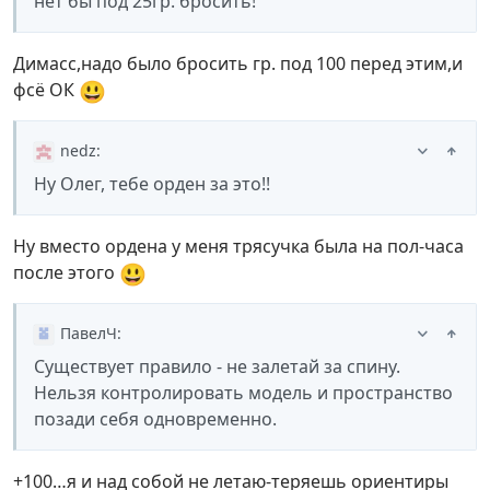
нет бы под 25гр. бросить!
Димасс,надо было бросить гр. под 100 перед этим,и
😃
фсё ОК
nedz
:
Ну Олег, тебе орден за это!!
Ну вместо ордена у меня трясучка была на пол-часа
😃
после этого
ПавелЧ
:
Существует правило - не залетай за спину.
Нельзя контролировать модель и пространство
позади себя одновременно.
+100…я и над собой не летаю-теряешь ориентиры