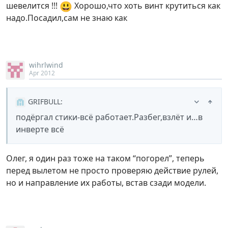
😃
шевелится !!!
Хорошо,что хоть винт крутиться как
надо.Посадил,сам не знаю как
wihrlwind
Apr 2012
GRIFBULL
:
подёргал стики-всё работает.Разбег,взлёт и…в
инверте всё
Олег, я один раз тоже на таком “погорел”, теперь
перед вылетом не просто проверяю действие рулей,
но и направление их работы, встав сзади модели.