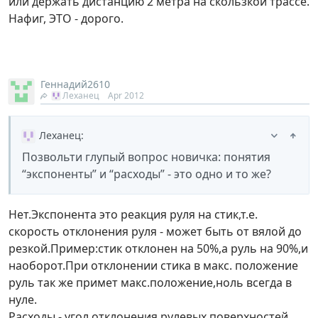
или держать дистанцию 2 метра на скользкой трассе.
Нафиг, ЭТО - дорого.
Геннадий2610
Леханец
Apr 2012
Леханец
:
Позвольти глупый вопрос новичка: понятия
“экспоненты” и “расходы” - это одно и то же?
Нет.Экспонента это реакция руля на стик,т.е.
скорость отклонения руля - может быть от вялой до
резкой.Пример:стик отклонен на 50%,а руль на 90%,и
наоборот.При отклонении стика в макс. положение
руль так же примет макс.положение,ноль всегда в
нуле.
Расходы - угол отклонения рулевых поверхностей.