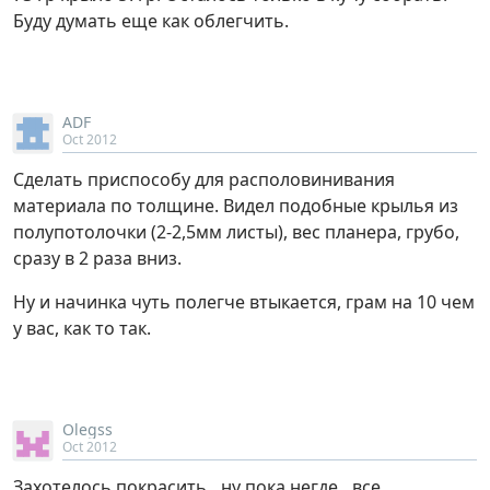
Буду думать еще как облегчить.
ADF
Oct 2012
Сделать приспособу для располовинивания
материала по толщине. Видел подобные крылья из
полупотолочки (2-2,5мм листы), вес планера, грубо,
сразу в 2 раза вниз.
Ну и начинка чуть полегче втыкается, грам на 10 чем
у вас, как то так.
Olegss
Oct 2012
Захотелось покрасить…ну пока негде…все