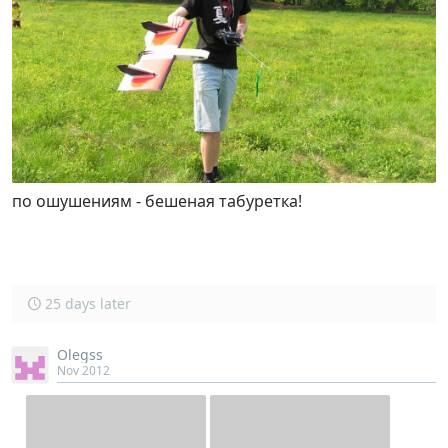
по ошушениям - бешеная табуретка!
25 days later
Olegss
Nov 2012