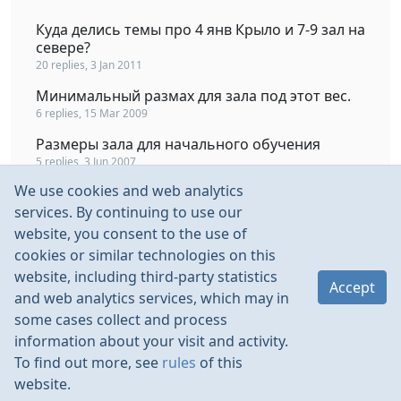
Куда делись темы про 4 янв Крыло и 7-9 зал на
севере?
20 replies, 3 Jan 2011
Минимальный размах для зала под этот вес.
6 replies, 15 Mar 2009
Размеры зала для начального обучения
5 replies, 3 Jun 2007
We use cookies and web analytics
Верт для зала
services. By continuing to use our
25 replies, 2 Feb 2010
website, you consent to the use of
Строим смешной электро-биплан для зала.
cookies or similar technologies on this
Подскажите.
website, including third-party statistics
5 replies, 26 Sep 2007
Accept
and web analytics services, which may in
some cases collect and process
information about your visit and activity.
To find out more, see
rules
of this
website.
Rules
Contacts
Language