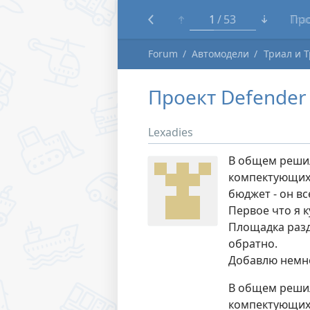
1
53
Tra
Forum
Автомодели
Триал и 
Проект Defender
Lexadies
В общем решил
компектующих 
бюджет - он в
Первое что я 
Площадка разд
обратно.
Добавлю немно
В общем решил
компектующих 