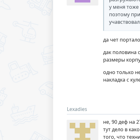
у меня тоже
поэтому при
учавствова
да чет портало
дак половина с
размеры корпу
одно только не
накладка с кул
Lexadies
не, 90 деф на 
тут дело в ка
того, что тех