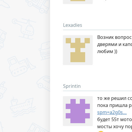
Lexadies
Возник вопрос
дверями и кап
любим ))
Sprintin
то же решил с
пока пришла р
spm=a2g0s…
будет 55т мото
мосты хочу по