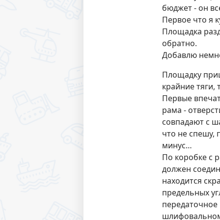
бюджет - он в
Первое что я 
Площадка разд
обратно.
Добавлю немно
Площадку приш
крайние тяги, 
Первые впечат
рама - отверст
совпадают с ш
что не спешу, 
минус…
По коробке с р
должен соедин
находится скра
предельных уг
передаточное 
шлифовальном 