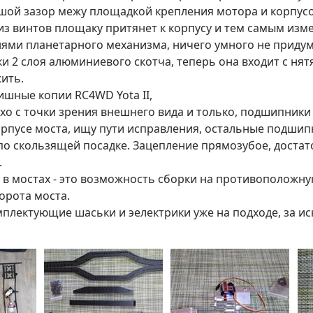
ой зазор межу площадкой крепления мотора и корпусом
из винтов площаку притянет к корпусу и тем самым изм
ями планетарного механизма, ничего умного не придума
и 2 слоя алюминиевого скотча, теперь она входит с нят
жить.
ишные копии RC4WD Yota II,
хо с точки зрения внешнего вида и только, подшипники
рпусе моста, ищу пути исправления, остальные подшипни
 по скользящей посадке. Зацепление прямозубое, доста
.
 в мостах - это возможность сборки на противоположну
орота моста.
плектующие шаськи и эелектрики уже на подходе, за ис