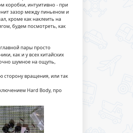
 коробки, интуитивно - при
енит зазор между пиньеном и
л, кроме как наклеить на
ягом, будем посмотреть, как
 главной пары просто
ки, как и у всех китайских
точно шумное на ощупь,
ю сторону вращения, или так
ключением Hard Body, про