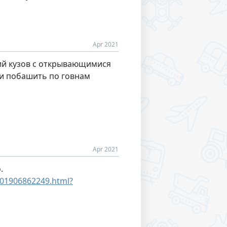
Apr 2021
кий кузов с открывающимися
 и побашить по говнам
Apr 2021
.
001906862249.html?