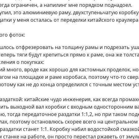
сегда ограничен, а напилинг мне порядком поднадоел.
купил, это алюминиевую раму, двухступеньчатую коробку
атки у меня осталась от переделки китайского краулера
го фоток:
лось отфрезеровать на толщину рамы и подрезать уши
теперь тяги будут крепиться прямо к раме, она же толст
ления о покупках:
ий много, вроде как хорошо для кастомных проделок, но
агом на площадке и раме коробаса, поэтому что-то свер
потому как не до конца определился с точным местом ус
аздаткой: китайские чудо инженерия, как всегда промах
ить выходной вал коробки с входным односторонним ва
ю, тогда передаточное раздатки 1:1,2, но при таком по
лах, поэтому остановлюсь скорее всего на центральном
раздатки станет 1:1. Коробку набил водостойкой смазко
станке на работе, он просто перестал ржаветь от эмуль