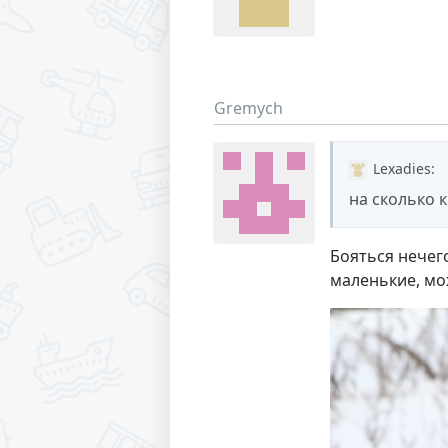
Gremych
Lexadies
:
на сколько 
Бояться нечег
маленькие, мо