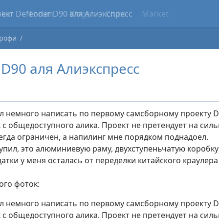
cker
Forum
Blogs
Clubs
Market
Трофи
 D90 аля Алиэкспресс
 немного написать по первому самсборному проекту D
с общедоступного алика. Проект не претендует на силь
сегда ограничен, а напилинг мне порядком поднадоел.
купил, это алюминиевую раму, двухступеньчатую коробку
атки у меня осталась от переделки китайского краулера
го фоток:
 немного написать по первому самсборному проекту D
с общедоступного алика. Проект не претендует на силь