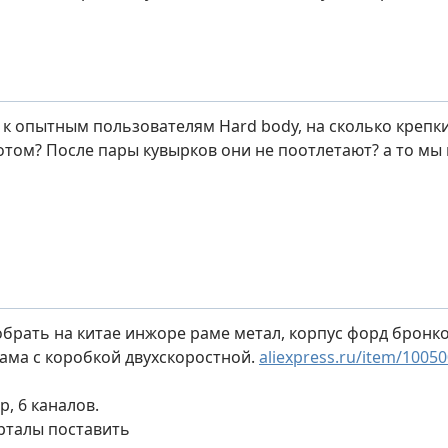
 к опытным пользователям Hard body, на сколько креп
отом? После пары кувырков они не поотлетают? а то мы
обрать на китае инжоре раме метал, корпус форд бронко
ама с коробкой двухскоростной.
aliexpress.ru/item/1005
р, 6 каналов.
рталы поставить