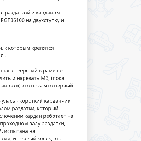
 с раздаткой и карданом.
 RGT86100 на двухступку и
, к которым крепятся
ая…
 шаг отверстий в раме не
лить и нарезать М3, (пока
тановки) это пока что первый
нулась - короткий карданчик
лом раздатки, который
дключении кардан реботает на
 проходном валу раздатки,
й, испытана на
сии, и первый косяк, это