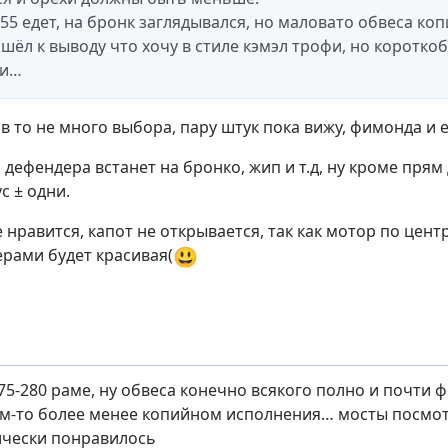
 55 едет, на бронк заглядывался, но маловато обвеса ко
шёл к выводу что хочу в стиле кэмэл трофи, но короткоб
ли…
в то не много выбора, пару штук пока вижу, фимонда и е
 дефендера встанет на бронко, жип и т.д, ну кроме прям 
с ± одни.
 нравится, капот не открывается, так как мотор по цен
😃
ерами будет красивая(
275-280 раме, ну обвеса конечно всякого полно и почти 
ком-то более менее копийном исполнения… мосты посмот
нически понравилось