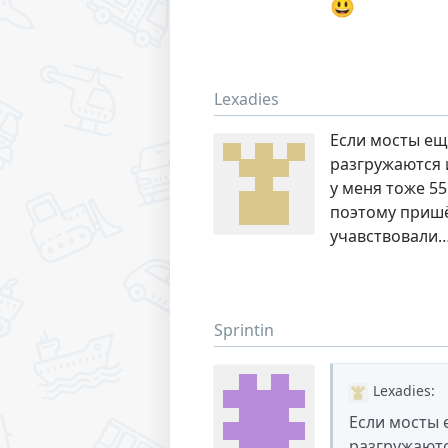
😃
Lexadies
Если мосты ещ
разгружаются 
у меня тоже 55
поэтому пришёл
учавствовали
Sprintin
Lexadies
:
Если мосты 
разгружаютс