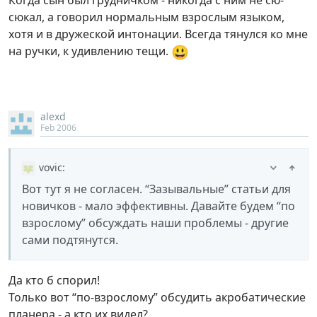
Когда сын был грудничком - никогда с ним не сю-
сюкал, а говорил нормальным взрослым языком,
хотя и в дружеской интонации. Всегда тянулся ко мне
😃
на ручки, к удивлению тещи.
alexd
Feb 2006
vovic
:
Вот тут я не согласен. “Зазывальные” статьи для
новичков - мало эффективны. Давайте будем “по
взрослому” обсуждать наши проблемы - другие
сами подтянутся.
Да кто б спорил!
Только вот “по-взрослому” обсудить акробатические
планера - а кто их видел?