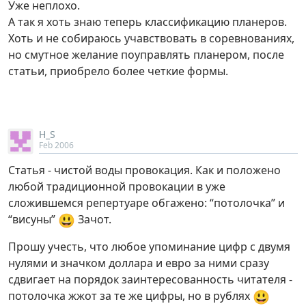
Уже неплохо.
А так я хоть знаю теперь классификацию планеров.
Хоть и не собираюсь учавствовать в соревнованиях,
но смутное желание поуправлять планером, после
статьи, приобрело более четкие формы.
H_S
Feb 2006
Статья - чистой воды провокация. Как и положено
любой традиционной провокации в уже
сложившемся репертуаре обгажено: “потолочка” и
😃
“висуны”
Зачот.
Прошу учесть, что любое упоминание цифр с двумя
нулями и значком доллара и евро за ними сразу
сдвигает на порядок заинтересованность читателя -
😃
потолочка жжот за те же цифры, но в рублях