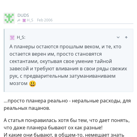
DUDS
H_S
Feb 2006
H_S
:
А планеры остаются прошлым веком, и те, кто
остается верен им, просто становятся
сектантами, окутывая свое умение тайной
завесой и требуют вливания в свои ряды свежих
рук, с предварительным затуманиваниваем
😃
мозгом
…просто планера реально - неральные расходы, для
реальных пацанов.
А статья понравилась хотя бы тем, что дает понять,
что даже планера бывают ох как разные!
И какие они бывают, в общем-то, немешает знать