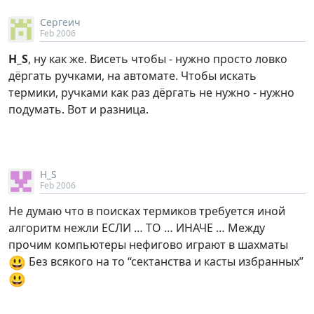
Сергеич
Feb 2006
H_S
, ну как же. Висеть чтобы - нужно просто ловко
дёргать ручками, на автомате. Чтобы искать
термики, ручками как раз дёргать не нужно - нужно
подумать. Вот и разница.
H_S
Feb 2006
Не думаю что в поисках термиков требуется иной
алгоритм нежли ЕСЛИ … ТО … ИНАЧЕ … Между
прочим компьютеры нефигово играют в шахматы
😃
Без всякого на то “сектанства и касты избранных”
😃