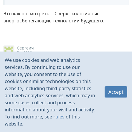
Это как посмотреть… Сверх экологичные
энергосберегающие технологии будущего.
Сергеич
Feb 2006
We use cookies and web analytics
Тоха, да кого оно волнует, это будущее? Пока в
services. By continuing to use our
недрах не иссяк сок издохших динозавров, такие, как
website, you consent to the use of
H_S, будут окуривать поляны сизым дымом. Не
cookies or similar technologies on this
😃
перевоспитаешь
website, including third-party statistics
Accept
and web analytics services, which may in
some cases collect and process
information about your visit and activity.
Lazy
To find out more, see
rules
of this
Feb 2006
website.
Фсё? Флуд закончился?