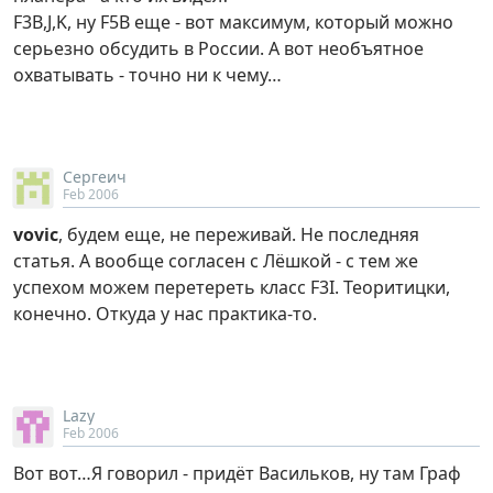
F3B,J,K, ну F5B еще - вот максимум, который можно
серьезно обсудить в России. А вот необъятное
охватывать - точно ни к чему…
Сергеич
Feb 2006
vovic
, будем еще, не переживай. Не последняя
статья. А вообще согласен с Лёшкой - с тем же
успехом можем перетереть класс F3I. Теоритицки,
конечно. Откуда у нас практика-то.
Lazy
Feb 2006
Вот вот…Я говорил - придёт Васильков, ну там Граф