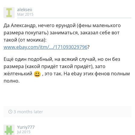
alekseii
Mar 2015
Да Александр, нечего ерундой (фены маленького
размера покупать) заниматься, заказал себе вот
такой (от мокика):
www.ebay.com/itm/…/171093029796
?
Ещё один подобный, на всякий случай, но он без
размера (какой придёт такой придёт), зато
😃
жёлтенький
, это так. На ebay этих фенов полным
полно.
3 months later
Yuriy777
Jul 2015