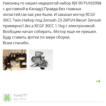
Наконец-то нашел недорогой набор RJX 90 PUH(599$
с доставкой в Канаду).Правда,без главных
лопастей,так как уже были. И заказал мотор RCGF
30CC Twin.Набор под Zenoah 23-26PUH.Весит Zenoah
примерно1.6кг,а RCGF 30CC 1.1kg с электроникой.
Вообщем начал собирать. Мотор еще не пришел.
Буду ставить фотки по мере сборки.
Всем спасибо.
Yuriy777
Nov 2014