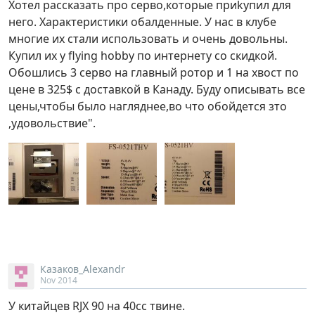
Хотел рассказать про серво,которые приkупил для
него. Характеристики обалденные. У нас в клубе
многие их стали использовать и очень довольны.
Купил их у flying hobby по интернету со скидкой.
Обошлись 3 серво на главный ротор и 1 на хвост по
цене в 325$ с доставкой в Канаду. Буду описывать все
цены,чтобы было нагляднее,во что обойдется зто
,удовольствие".
Казаков_Alexandr
Nov 2014
У китайцев RJX 90 на 40сс твине.