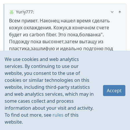
Yuriy777
:
Всем привет. Наконец нашел время сделать
кожух охлаждения. Кожух,в конечном счете
будет из carbon fiber. Это пока,болванка".
Подожду пока высохнет,затем вытащу из
пластика,зашлифую и идеально подгоню под
двигатель. Использую специальную эпоксидную
We use cookies and web analytics
глину. Не знаю или правильно перевел на
services. By continuing to use our
русский epoxy clay. Конечный результат потом
website, you consent to the use of
сфоткаю.
cookies or similar technologies on this
website, including third-party statistics
Accept
😃
Супер, ждем конечного результата
по поводу
and web analytics services, which may in
перевода, правильно будет эпоксидный клей или
some cases collect and process
😃
просто эпоксидка
information about your visit and activity.
To find out more, see
rules
of this
website.