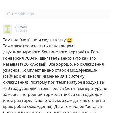
1 month later
alekseii
Feb 2015
😃
Тема не “моя”, но и сюда залезу
Тоже захотелось стать владельцем
двухцилиндрового бензинового вертолёта. Есть
конверсия 700-ки, двигатель зенох (кто как его
называет) 26 кубовый. Всё хорошо, но охлаждения
ужасное. Комплект видно старой модификации
(сейчас они внесли изменения в систему
охлаждения), поэтому при температуре воздуха за
+20 градусов двигатель грелся (хотя температуру не
замерял, но родной термодатчик со светодиодом
иной раз горел фиолетовым, а сам датчик стоял на
краю рёбер охлаждения). Да и тем более “остался”
бесхозным двигатель от проекта “бензиновый