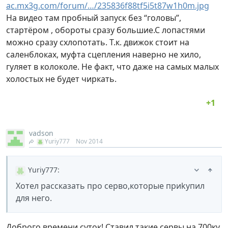
ac.mx3g.com/forum/…/235836f88tf5i5t87w1h0m.jpg
На видео там пробный запуск без “головы”,
стартёром , обороты сразу большие.С лопастями
можно сразу схлопотать. Т.к. движок стоит на
саленблоках, муфта сцепления наверно не хило,
гуляет в колоколе. Не факт, что даже на самых малых
холостых не будет чиркать.
vadson
Yuriy777
Nov 2014
Yuriy777
:
Хотел рассказать про серво,которые приkупил
для него.
Доброго времени суток! Ставил такие сервы на 700ку