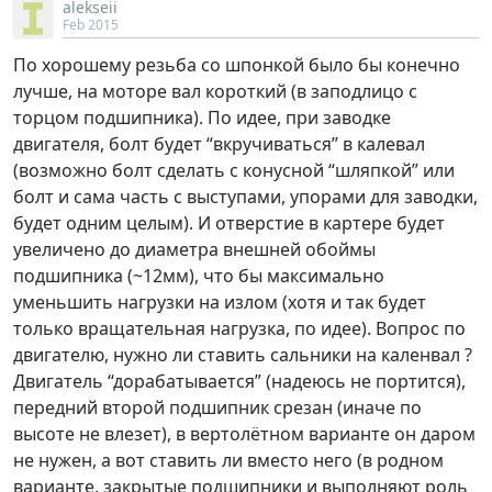
alekseii
Feb 2015
По хорошему резьба со шпонкой было бы конечно
лучше, на моторе вал короткий (в заподлицо с
торцом подшипника). По идее, при заводке
двигателя, болт будет “вкручиваться” в калевал
(возможно болт сделать с конусной “шляпкой” или
болт и сама часть с выступами, упорами для заводки,
будет одним целым). И отверстие в картере будет
увеличено до диаметра внешней обоймы
подшипника (~12мм), что бы максимально
уменьшить нагрузки на излом (хотя и так будет
только вращательная нагрузка, по идее). Вопрос по
двигателю, нужно ли ставить сальники на каленвал ?
Двигатель “дорабатывается” (надеюсь не портится),
передний второй подшипник срезан (иначе по
высоте не влезет), в вертолётном варианте он даром
не нужен, а вот ставить ли вместо него (в родном
варианте, закрытые подшипники и выполняют роль