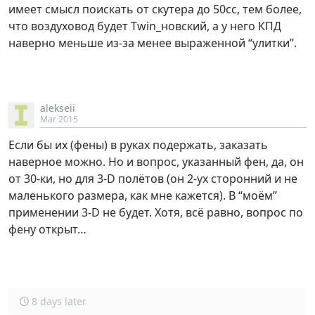
имеет смысл поискать от скутера до 50сс, тем более,
что воздуховод будет Twin_новский, а у него КПД
наверно меньше из-за менее выраженной “улитки”.
alekseii
Mar 2015
Если бы их (фены) в руках подержать, заказать
наверное можно. Но и вопрос, указанный фен, да, он
от 30-ки, но для 3-D полётов (он 2-ух сторонний и не
маленького размера, как мне кажется). В “моём”
применении 3-D не будет. Хотя, всё равно, вопрос по
фену открыт…
8 days later