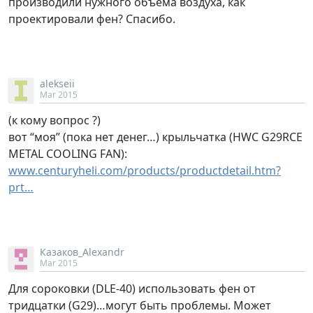
производили нужного объема воздуха, как
проектировали фен? Спасибо.
alekseii
Mar 2015
(к кому вопрос ?)
вот “моя” (пока нет денег…) крыльчатка (HWC G29RCE
METAL COOLING FAN):
www.centuryheli.com/products/productdetail.htm?
prt…
Казаков_Alexandr
Mar 2015
Для сороковки (DLE-40) использовать фен от
тридцатки (G29)…могут быть проблемы. Может