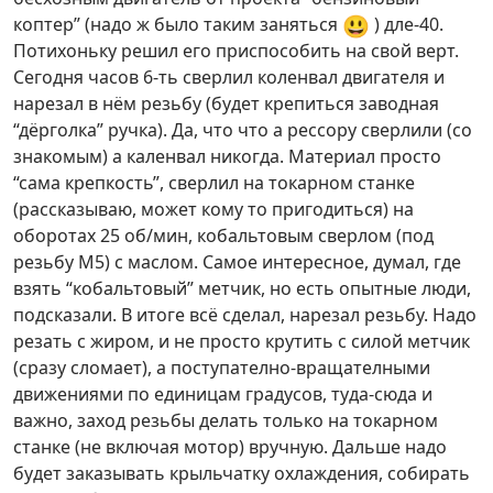
😃
коптер” (надо ж было таким заняться
) дле-40.
Потихоньку решил его приспособить на свой верт.
Сегодня часов 6-ть сверлил коленвал двигателя и
нарезал в нём резьбу (будет крепиться заводная
“дёрголка” ручка). Да, что что а рессору сверлили (со
знакомым) а каленвал никогда. Материал просто
“сама крепкость”, сверлил на токарном станке
(рассказываю, может кому то пригодиться) на
оборотах 25 об/мин, кобальтовым сверлом (под
резьбу М5) с маслом. Самое интересное, думал, где
взять “кобальтовый” метчик, но есть опытные люди,
подсказали. В итоге всё сделал, нарезал резьбу. Надо
резать с жиром, и не просто крутить с силой метчик
(сразу сломает), а поступателно-вращателными
движениями по единицам градусов, туда-сюда и
важно, заход резьбы делать только на токарном
станке (не включая мотор) вручную. Дальше надо
будет заказывать крыльчатку охлаждения, собирать