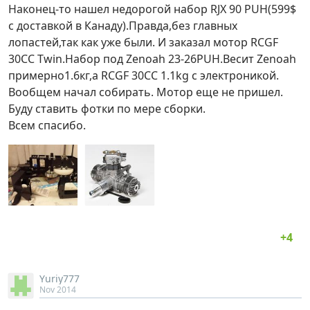
Наконец-то нашел недорогой набор RJX 90 PUH(599$
с доставкой в Канаду).Правда,без главных
лопастей,так как уже были. И заказал мотор RCGF
30CC Twin.Набор под Zenoah 23-26PUH.Весит Zenoah
примерно1.6кг,а RCGF 30CC 1.1kg с электроникой.
Вообщем начал собирать. Мотор еще не пришел.
Буду ставить фотки по мере сборки.
Всем спасибо.
Yuriy777
Nov 2014