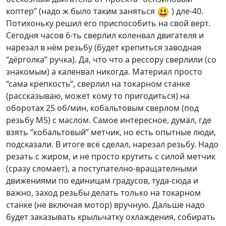
😃
коптер” (надо ж было таким заняться
) дле-40.
Потихоньку решил его приспособить на свой верт.
Сегодня часов 6-ть сверлил коленвал двигателя и
нарезал в нём резьбу (будет крепиться заводная
“дёрголка” ручка). Да, что что а рессору сверлили (со
знакомым) а каленвал никогда. Материал просто
“сама крепкость”, сверлил на токарном станке
(рассказываю, может кому то пригодиться) на
оборотах 25 об/мин, кобальтовым сверлом (под
резьбу М5) с маслом. Самое интересное, думал, где
взять “кобальтовый” метчик, но есть опытные люди,
подсказали. В итоге всё сделал, нарезал резьбу. Надо
резать с жиром, и не просто крутить с силой метчик
(сразу сломает), а поступателно-вращателными
движениями по единицам градусов, туда-сюда и
важно, заход резьбы делать только на токарном
станке (не включая мотор) вручную. Дальше надо
будет заказывать крыльчатку охлаждения, собирать