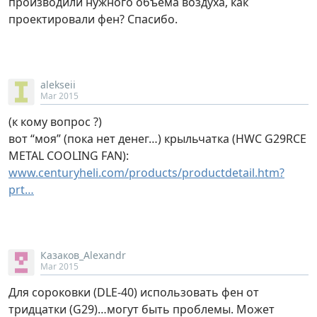
производили нужного объема воздуха, как
проектировали фен? Спасибо.
alekseii
Mar 2015
(к кому вопрос ?)
вот “моя” (пока нет денег…) крыльчатка (HWC G29RCE
METAL COOLING FAN):
www.centuryheli.com/products/productdetail.htm?
prt…
Казаков_Alexandr
Mar 2015
Для сороковки (DLE-40) использовать фен от
тридцатки (G29)…могут быть проблемы. Может