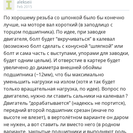
alekseii
Feb 2015
По хорошему резьба со шпонкой было бы конечно
лучше, на моторе вал короткий (в заподлицо с
торцом подшипника). По идее, при заводке
двигателя, болт будет “вкручиваться” в калевал
(возможно болт сделать с конусной “шляпкой” или
болт и сама часть с выступами, упорами для заводки,
будет одним целым). И отверстие в картере будет
увеличено до диаметра внешней обоймы
подшипника (~12мм), что бы максимально
уменьшить нагрузки на излом (хотя и так будет
только вращательная нагрузка, по идее). Вопрос по
двигателю, нужно ли ставить сальники на каленвал ?
Двигатель “дорабатывается” (надеюсь не портится),
передний второй подшипник срезан (иначе по
высоте не влезет), в вертолётном варианте он даром
не нужен, а вот ставить ли вместо него (в родном
варианте, закрытые подшипники и выполняют роль