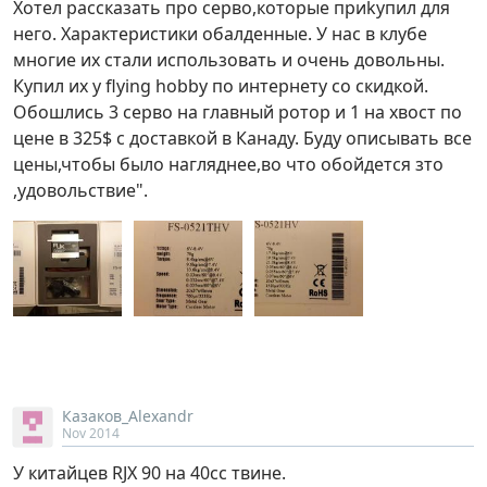
Хотел рассказать про серво,которые приkупил для
него. Характеристики обалденные. У нас в клубе
многие их стали использовать и очень довольны.
Купил их у flying hobby по интернету со скидкой.
Обошлись 3 серво на главный ротор и 1 на хвост по
цене в 325$ с доставкой в Канаду. Буду описывать все
цены,чтобы было нагляднее,во что обойдется зто
,удовольствие".
Казаков_Alexandr
Nov 2014
У китайцев RJX 90 на 40сс твине.