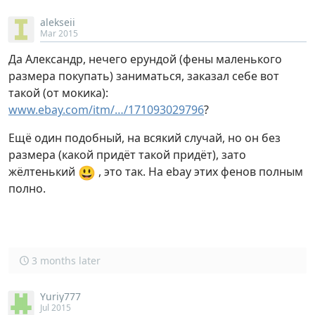
alekseii
Mar 2015
Да Александр, нечего ерундой (фены маленького
размера покупать) заниматься, заказал себе вот
такой (от мокика):
www.ebay.com/itm/…/171093029796
?
Ещё один подобный, на всякий случай, но он без
размера (какой придёт такой придёт), зато
😃
жёлтенький
, это так. На ebay этих фенов полным
полно.
3 months later
Yuriy777
Jul 2015