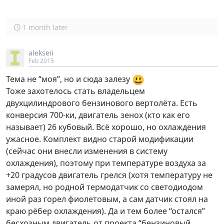
1 month later
alekseii
Feb 2015
😃
Тема не “моя”, но и сюда залезу
Тоже захотелось стать владельцем
двухцилиндрового бензинового вертолёта. Есть
конверсия 700-ки, двигатель зенох (кто как его
называет) 26 кубовый. Всё хорошо, но охлаждения
ужасное. Комплект видно старой модификации
(сейчас они внесли изменения в систему
охлаждения), поэтому при температуре воздуха за
+20 градусов двигатель грелся (хотя температуру не
замерял, но родной термодатчик со светодиодом
иной раз горел фиолетовым, а сам датчик стоял на
краю рёбер охлаждения). Да и тем более “остался”
бесхозным двигатель от проекта “бензиновый