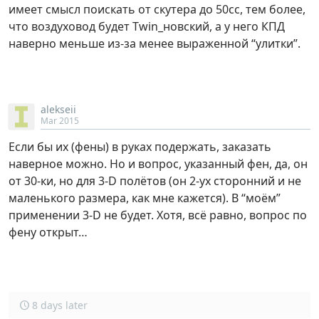
имеет смысл поискать от скутера до 50сс, тем более,
что воздуховод будет Twin_новский, а у него КПД
наверно меньше из-за менее выраженной “улитки”.
alekseii
Mar 2015
Если бы их (фены) в руках подержать, заказать
наверное можно. Но и вопрос, указанный фен, да, он
от 30-ки, но для 3-D полётов (он 2-ух сторонний и не
маленького размера, как мне кажется). В “моём”
применении 3-D не будет. Хотя, всё равно, вопрос по
фену открыт…
8 days later