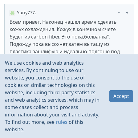
Yuriy777
:
Всем привет. Наконец нашел время сделать
кожух охлаждения. Кожух,в конечном счете
будет из carbon fiber. Это пока,болванка".
Подожду пока высохнет,затем вытащу из
пластика,зашлифую и идеально подгоню под
двигатель. Использую специальную эпоксидную
We use cookies and web analytics
глину. Не знаю или правильно перевел на
services. By continuing to use our
русский epoxy clay. Конечный результат потом
website, you consent to the use of
сфоткаю.
cookies or similar technologies on this
website, including third-party statistics
Accept
😃
Супер, ждем конечного результата
по поводу
and web analytics services, which may in
перевода, правильно будет эпоксидный клей или
some cases collect and process
😃
просто эпоксидка
information about your visit and activity.
To find out more, see
rules
of this
website.