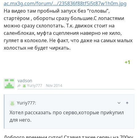
ac.mx3g.com/forum/…/235836f88tf5i5t87w1h0m.jpg
На видео там пробный запуск без “головы”,
стартёром , обороты сразу большие.С лопастями
можно сразу схлопотать. Т.к. движок стоит на
саленблоках, муфта сцепления наверно не хило,
гуляет в колоколе. Не факт, что даже на самых малых
холостых не будет чиркать.
vadson
Yuriy777
Nov 2014
Yuriy777
:
Хотел рассказать про серво,которые приkупил
для него.
Доброго времени суток! Ставил такие сервы на 700ку