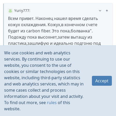
Yuriy777
:
Всем привет. Наконец нашел время сделать
кожух охлаждения. Кожух,в конечном счете
будет из carbon fiber. Это пока,болванка".
Подожду пока высохнет,затем вытащу из
пластика,зашлифую и идеально подгоню под
двигатель. Использую специальную эпоксидную
We use cookies and web analytics
глину. Не знаю или правильно перевел на
services. By continuing to use our
русский epoxy clay. Конечный результат потом
website, you consent to the use of
сфоткаю.
cookies or similar technologies on this
website, including third-party statistics
Accept
😃
Супер, ждем конечного результата
по поводу
and web analytics services, which may in
перевода, правильно будет эпоксидный клей или
some cases collect and process
😃
просто эпоксидка
information about your visit and activity.
To find out more, see
rules
of this
website.