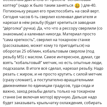
😃
коптер” (надо ж было таким заняться
) дле-40.
Потихоньку решил его приспособить на свой верт.
Сегодня часов 6-ть сверлил коленвал двигателя и
нарезал в нём резьбу (будет крепиться заводная
“дёрголка” ручка). Да, что что а рессору сверлили (со
знакомым) а каленвал никогда. Материал просто
“сама крепкость”, сверлил на токарном станке
(рассказываю, может кому то пригодиться) на
оборотах 25 об/мин, кобальтовым сверлом (под
резьбу М5) с маслом. Самое интересное, думал, где
взять “кобальтовый” метчик, но есть опытные люди,
подсказали. В итоге всё сделал, нарезал резьбу. Надо
резать с жиром, и не просто крутить с силой метчик
(сразу сломает), а поступателно-вращателными
движениями по единицам градусов, туда-сюда и
важно, заход резьбы делать только на токарном
станке (не включая мотор) вручную. Дальше надо
будет заказывать крыльчатку охлаждения, собирать