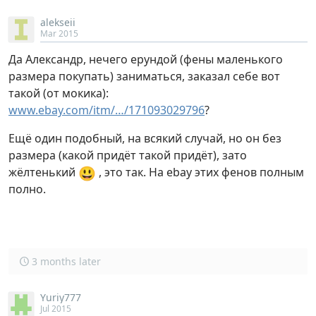
alekseii
Mar 2015
Да Александр, нечего ерундой (фены маленького
размера покупать) заниматься, заказал себе вот
такой (от мокика):
www.ebay.com/itm/…/171093029796
?
Ещё один подобный, на всякий случай, но он без
размера (какой придёт такой придёт), зато
😃
жёлтенький
, это так. На ebay этих фенов полным
полно.
3 months later
Yuriy777
Jul 2015