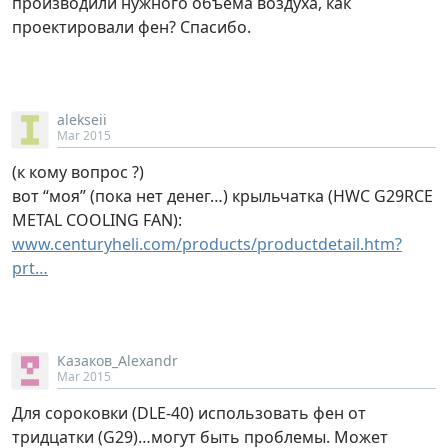
производили нужного объема воздуха, как
проектировали фен? Спасибо.
alekseii
Mar 2015
(к кому вопрос ?)
вот “моя” (пока нет денег…) крыльчатка (HWC G29RCE
METAL COOLING FAN):
www.centuryheli.com/products/productdetail.htm?
prt…
Казаков_Alexandr
Mar 2015
Для сороковки (DLE-40) использовать фен от
тридцатки (G29)…могут быть проблемы. Может