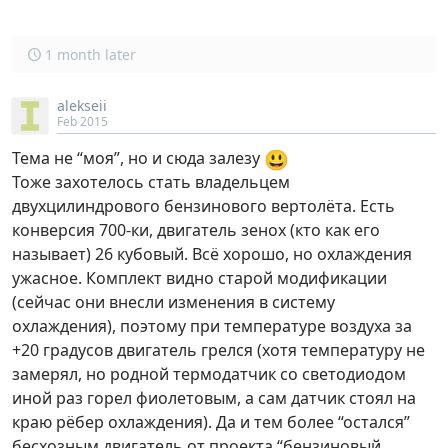
1 month later
alekseii
Feb 2015
😃
Тема не “моя”, но и сюда залезу
Тоже захотелось стать владельцем
двухцилиндрового бензинового вертолёта. Есть
конверсия 700-ки, двигатель зенох (кто как его
называет) 26 кубовый. Всё хорошо, но охлаждения
ужасное. Комплект видно старой модификации
(сейчас они внесли изменения в систему
охлаждения), поэтому при температуре воздуха за
+20 градусов двигатель грелся (хотя температуру не
замерял, но родной термодатчик со светодиодом
иной раз горел фиолетовым, а сам датчик стоял на
краю рёбер охлаждения). Да и тем более “остался”
бесхозным двигатель от проекта “бензиновый