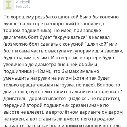
alekseii
Feb 2015
По хорошему резьба со шпонкой было бы конечно
лучше, на моторе вал короткий (в заподлицо с
торцом подшипника). По идее, при заводке
двигателя, болт будет “вкручиваться” в калевал
(возможно болт сделать с конусной “шляпкой” или
болт и сама часть с выступами, упорами для заводки,
будет одним целым). И отверстие в картере будет
увеличено до диаметра внешней обоймы
подшипника (~12мм), что бы максимально
уменьшить нагрузки на излом (хотя и так будет
только вращательная нагрузка, по идее). Вопрос по
двигателю, нужно ли ставить сальники на каленвал ?
Двигатель “дорабатывается” (надеюсь не портится),
передний второй подшипник срезан (иначе по
высоте не влезет), в вертолётном варианте он даром
не нужен, а вот ставить ли вместо него (в родном
варианте, закрытые подшипники и выполняют роль