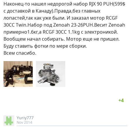
Наконец-то нашел недорогой набор RJX 90 PUH(599$
с доставкой в Канаду).Правда,без главных
лопастей,так как уже были. И заказал мотор RCGF
30CC Twin.Набор под Zenoah 23-26PUH.Весит Zenoah
примерно1.6кг,а RCGF 30CC 1.1kg с электроникой.
Вообщем начал собирать. Мотор еще не пришел.
Буду ставить фотки по мере сборки.
Всем спасибо.
Yuriy777
Nov 2014