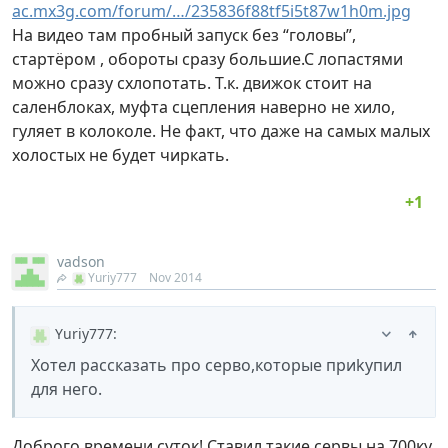
ac.mx3g.com/forum/…/235836f88tf5i5t87w1h0m.jpg
На видео там пробный запуск без “головы”,
стартёром , обороты сразу большие.С лопастями
можно сразу схлопотать. Т.к. движок стоит на
саленблоках, муфта сцепления наверно не хило,
гуляет в колоколе. Не факт, что даже на самых малых
холостых не будет чиркать.
vadson
Yuriy777
Nov 2014
Yuriy777
:
Хотел рассказать про серво,которые приkупил
для него.
Доброго времени суток! Ставил такие сервы на 700ку