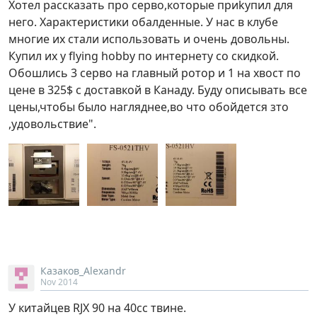
Хотел рассказать про серво,которые приkупил для
него. Характеристики обалденные. У нас в клубе
многие их стали использовать и очень довольны.
Купил их у flying hobby по интернету со скидкой.
Обошлись 3 серво на главный ротор и 1 на хвост по
цене в 325$ с доставкой в Канаду. Буду описывать все
цены,чтобы было нагляднее,во что обойдется зто
,удовольствие".
Казаков_Alexandr
Nov 2014
У китайцев RJX 90 на 40сс твине.