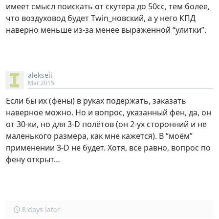
имеет смысл поискать от скутера до 50сс, тем более,
что воздуховод будет Twin_новский, а у него КПД
наверно меньше из-за менее выраженной “улитки”.
alekseii
Mar 2015
Если бы их (фены) в руках подержать, заказать
наверное можно. Но и вопрос, указанный фен, да, он
от 30-ки, но для 3-D полётов (он 2-ух сторонний и не
маленького размера, как мне кажется). В “моём”
применении 3-D не будет. Хотя, всё равно, вопрос по
фену открыт…
8 days later