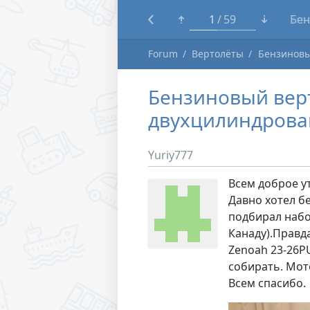
1
59
Tra
Forum
Вертолёты
Бензиновы
Бензиновый верт
двухцилиндрова
Yuriy777
Всем доброе у
Давно хотел б
подбирал набо
Канаду).Правда
Zenoah 23-26P
собирать. Мот
Всем спасибо.