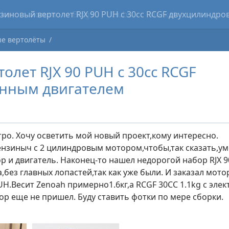
cker
Forum
Blogs
Clubs
Market
е вертолёты
олет RJX 90 PUH с 30сс RCGF
нным двигателем
тро. Хочу осветить мой новый проект,кому интересно.
ензиныч с 2 цилиндровым мотором,чтобы,так сказать,у
р и двигатель. Наконец-то нашел недорогой набор RJX 9
,без главных лопастей,так как уже были. И заказал мот
UH.Весит Zenoah примерно1.6кг,а RCGF 30CC 1.1kg с эл
ор еще не пришел. Буду ставить фотки по мере сборки.