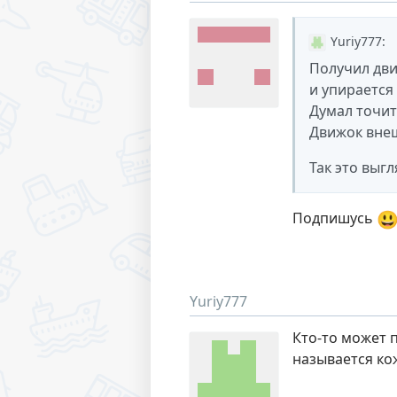
Yuriy777
:
Получил дви
и упирается
Думал точит
Движок внеш
Так это выгл

Подпишусь
Yuriy777
Кто-то может 
называется ко