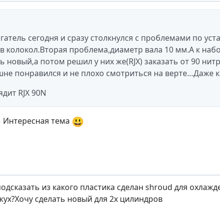
гатель сегодня и сразу столкнулся с проблемами по уст
 в колокол.Вторая проблема,диаметр вала 10 мм.А к набо
ь новый,а потом решил у них же(RJX) заказать от 90 нитр
не понравился и не плохо смотриться на верте…Даже 
ядит RJX 90N

😃
Интересная тема
подсказать из какого пластика сделан shroud для охлаж
жух?Хочу сделать новый для 2х цилиндров