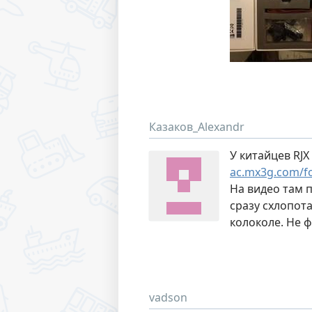
Казаков_Alexandr
У китайцев RJX 
ac.mx3g.com/f
На видео там 
сразу схлопота
колоколе. Не ф
vadson