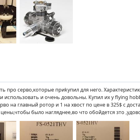
ть про серво,которые приkупил для него. Характеристик
и использовать и очень довольны. Купил их у flying hob
во на главный ротор и 1 на хвост по цене в 325$ с доста
 цены,чтобы было нагляднее,во что обойдется зто ,удов