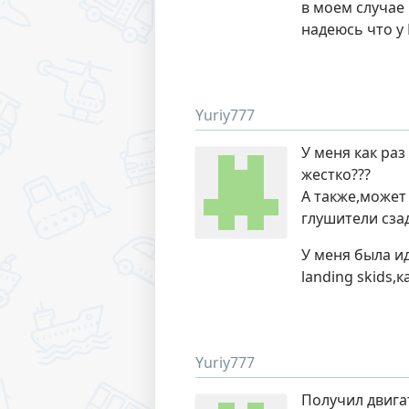
в моем случае 
надеюсь что у
Yuriy777
У меня как ра
жестко???
А также,может
глушители сза
У меня была и
landing skids,к
Yuriy777
Получил двига