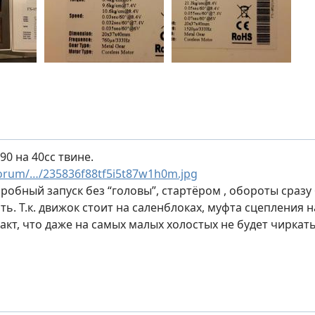
90 на 40сс твине.
orum/…/235836f88tf5i5t87w1h0m.jpg
пробный запуск без “головы”, стартёром , обороты сраз
ть. Т.к. движок стоит на саленблоках, муфта сцепления н
акт, что даже на самых малых холостых не будет чиркать