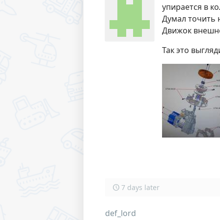
упирается в ко
Думал точить н
Движок внешне
Так это выгляд
7 days later
def_lord