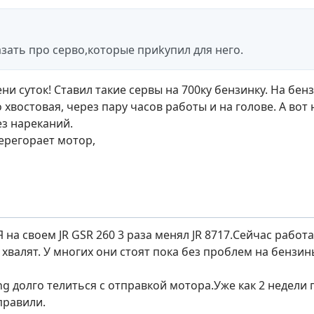
азать про серво,которые приkупил для него.
и суток! Ставил такие сервы на 700ку бензинку. На бенз
 хвостовая, через пару часов работы и на голове. А вот
ез нареканий.
перегорает мотор,
Я на своем JR GSR 260 3 раза менял JR 8717.Сейчас работ
х хвалят. У многих они стоят пока без проблем на бенз
ing долго телиться с отправкой мотора.Уже как 2 недели
правили.