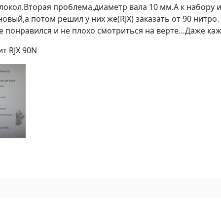
локол.Вторая проблема,диаметр вала 10 мм.А к набору и
овый,а потом решил у них же(RJX) заказать от 90 нитро.
 понравился и не плохо смотриться на верте…Даже ка
ит RJX 90N