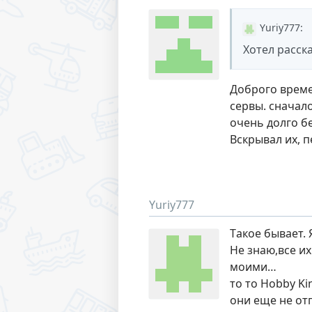
Yuriy777
:
Хотел расск
Доброго времен
сервы. сначало
очень долго б
Вскрывал их, 
Yuriy777
Tакое бывает. 
Не знаю,все и
моими…
то то Hobby K
они еще не от