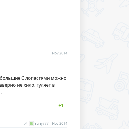
Nov 2014
у большие.С лопастями можно
аверно не хило, гуляет в
.
Yuriy777
Nov 2014