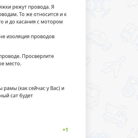
яжки режут провода. Я
водам. То же относится и к
то и до касания с мотором
аче изоляция проводов
 проводе. Просверлите
ое место.
рамы (как сейчас у Вас) и
ный сат будет