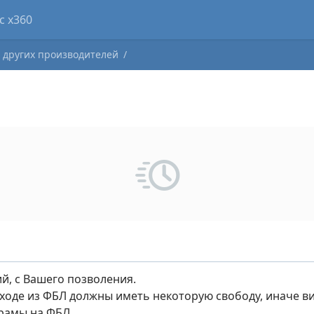
cker
Forum
Blogs
Clubs
Market
 других производителей
й, с Вашего позволения.
ходе из ФБЛ должны иметь некоторую свободу, иначе 
 рамы на ФБЛ.