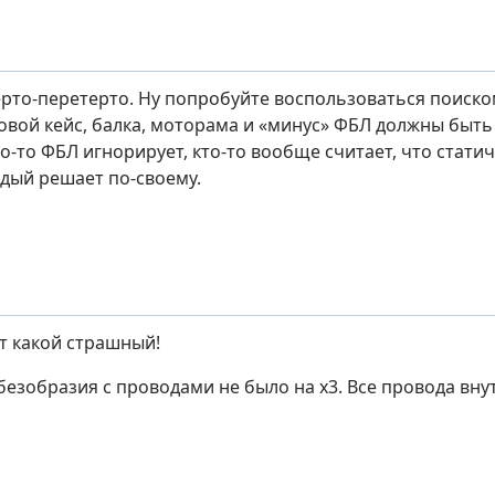
ерто-перетерто. Ну попробуйте воспользоваться поиско
товой кейс, балка, моторама и «минус» ФБЛ должны быт
о-то ФБЛ игнорирует, кто-то вообще считает, что стати
ждый решает по-своему.
т какой страшный!
 безобразия с проводами не было на х3. Все провода вн