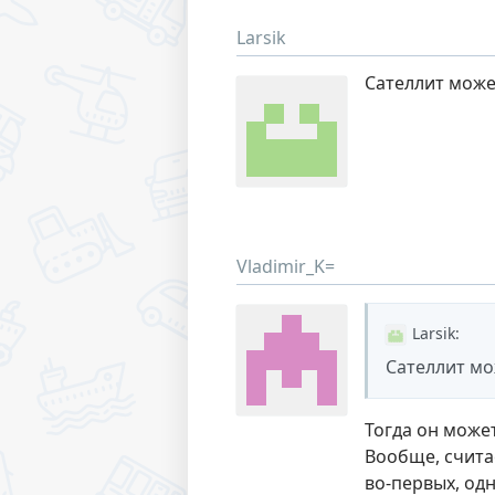
Larsik
Сателлит може
Vladimir_K=
Larsik
:
Сателлит мо
Тогда он може
Вообще, счита
во-первых, одн