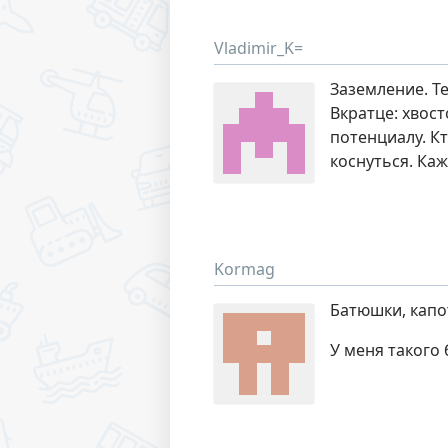
Vladimir_K=
Заземление. Т
Вкратце: хвос
потенциалу. Кт
коснуться. Ка
Kormag
Батюшки, капо
У меня такого