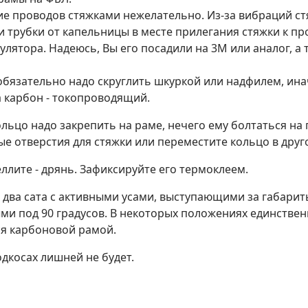
ие проводов стяжками нежелательно. Из-за вибраций ст
 трубки от капельницы в месте прилегания стяжки к про
лятора. Надеюсь, Вы его посадили на 3М или аналог, а 
обязательно надо скруглить шкуркой или надфилем, ин
а карбон - токопроводящий.
льцо надо закрепить на раме, нечего ему болтаться на
е отверстия для стяжки или переместите кольцо в друг
ллите - дрянь. Зафиксируйте его термоклеем.
два сата с активными усами, выступающими за габариты 
и под 90 градусов. В некоторых положениях единствен
я карбоновой рамой.
одкосах лишней не будет.