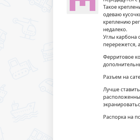
Такое креплен
одеваю кусочки
креплению регу
недалеко.
Углы карбона 
перережется, 
Ферритовое ко
дополнительны
Разъем на сате
Лучше ставить 
расположенным
экранироватьс
Распорка на п