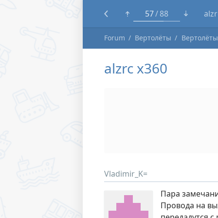
33
88
Tra
Forum
Вертолёты
Вертолёты
alzrc x360
Vladimir_K=
Пара замечани
Провода на вы
передадутся с