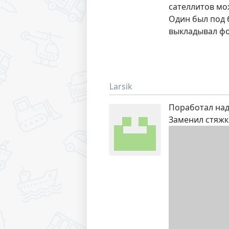
сателлитов мож
Один был под б
выкладывал фот
Larsik
Поработал на
Заменил стяжк