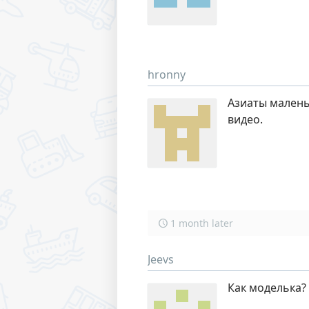
hronny
Азиаты маленьк
видео.
1 month later
Jeevs
Как моделька?