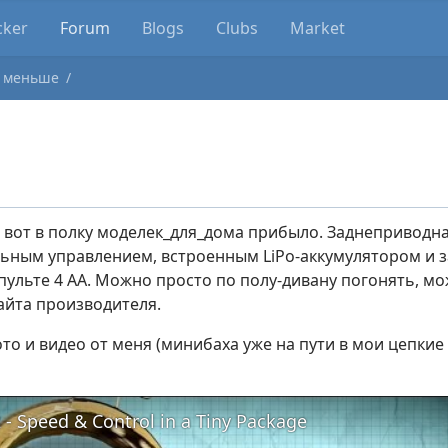
cker
Forum
Blogs
Clubs
Market
 меньше
И вот в полку моделек_для_дома прибыло. Заднеприводна
ным управлением, встроенным LiPo-аккумулятором и з
 пульте 4 АА. Можно просто по полу-дивану погонять, м
айта производителя.
то и видео от меня (минибаха уже на пути в мои цепкие 
 - Speed & Control in a Tiny Package