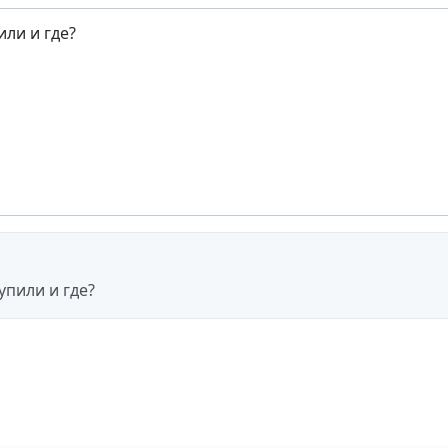
или и где?
упили и где?