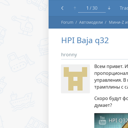
1
30
Tra
Forum
Автомодели
Мини-Z и
HPI Baja q32
hronny
Всем привет. 
пропорциональ
управления. В
трамплины с с
Скоро будут фо
думает?
HPI Q32