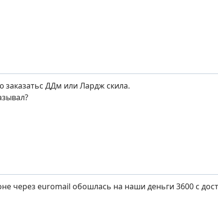
ю заказатьс ДДм или Лардж скила.
азывал?
оне через euromail обошлась на наши деньги 3600 с дос