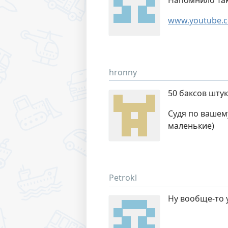
Напомнило Taka
www.youtube.c
hronny
50 баксов штука
Судя по вашему
маленькие)
Petrokl
Ну вообще-то у