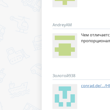
AndreyAM
Чем отличается
пропорциональ
Золотой938
conrad.de/…/H