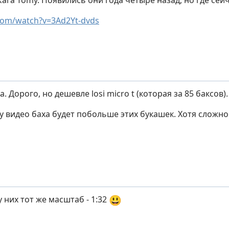
ra Tomy. Появились они года четыре назад, но где сейч
om/watch?v=3Ad2Yt-dvds
. Дорого, но дешевле losi micro t (которая за 85 баксов).
 видео баха будет побольше этих букашек. Хотя сложно 
😃
 них тот же масштаб - 1:32