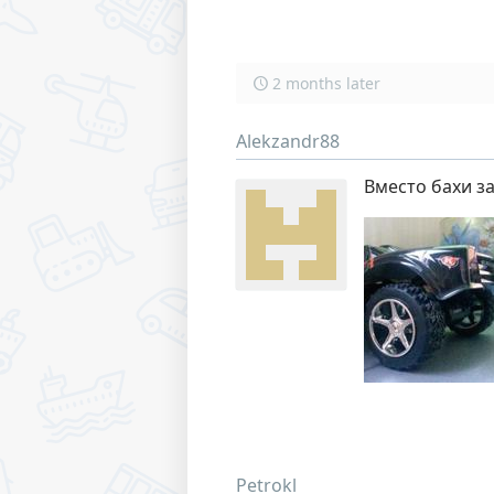
2 months later
Alekzandr88
Вместо бахи за
Petrokl