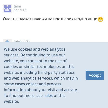
taim
Apr 2012
😁
Олег на плакат наложи на нос шарик и одно лицо
max83_05
Apr 2012
We use cookies and web analytics
😁
😁
Причесон одинаковый точно
services. By continuing to use our
website, you consent to the use of
cookies or similar technologies on this
website, including third-party statistics
Accept
and web analytics services, which may in
some cases collect and process
information about your visit and activity.
To find out more, see
rules
of this
website.
Шурик1