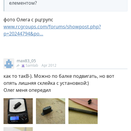
елементом?
фото Олега с рцгрупс
www.rcgroups.com/forums/showpost.php?
p=20244794&po…
max83_05
Samlab
Apr 2012
как то такB-). Можно по балке подвигать, но вот
опять лишняя склейка с установкой:)
Олег меня опередил