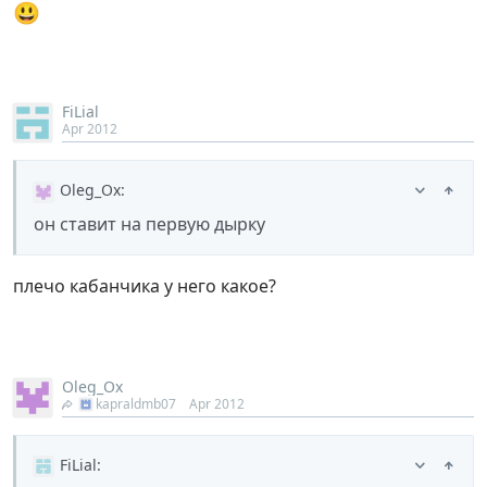
😃
FiLial
Apr 2012
Oleg_Ox
:
он ставит на первую дырку
плечо кабанчика у него какое?
Oleg_Ox
kapraldmb07
Apr 2012
FiLial
: