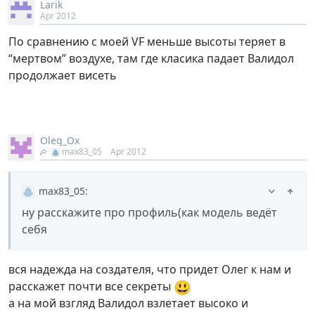
Larik
Apr 2012
По сравнению с моей VF меньше высоты теряет в
“мертвом” воздухе, там где класика падает Валидол
продолжает висеть
Oleg_Ox
max83_05
Apr 2012
max83_05
:
ну расскажите про профиль(как модель ведёт
себя
вся надежда на создателя, что придет Олег к нам и
😃
расскажет почти все секреты
а на мой взгляд Валидол взлетает высоко и