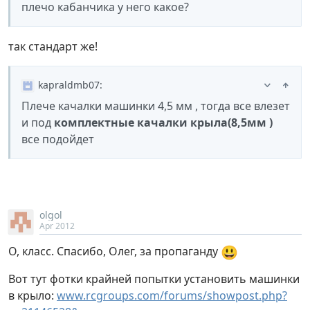
плечо кабанчика у него какое?
так стандарт же!
kapraldmb07
:
Плече качалки машинки 4,5 мм , тогда все влезет
и под
комплектные качалки крыла(8,5мм )
все подойдет
olgol
Apr 2012
😃
О, класс. Спасибо, Олег, за пропаганду
Вот тут фотки крайней попытки установить машинки
в крыло:
www.rcgroups.com/forums/showpost.php?