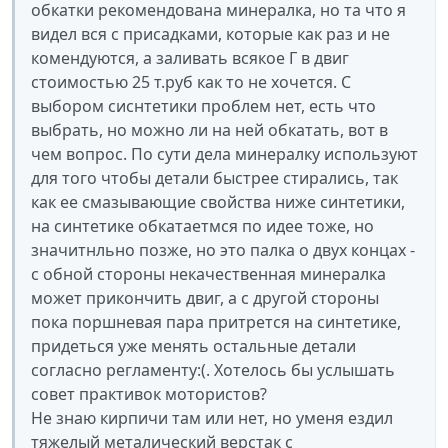
обкатки рекомендована минералка, но та что я
видел вся с присадками, которые как раз и не
комендуются, а заливать всякое Г в двиг
стоимостью 25 т.руб как то не хочется. С
выбором сиснтетики проблем нет, есть что
выбрать, но можно ли на ней обкатать, вот в
чем вопрос. По сути дела минералку используют
для того чтобы детали быстрее стирались, так
как ее смазывающие свойства ниже синтетики,
на синтетике обкатаетмся по идее тоже, но
значитнльно позже, но это палка о двух концах -
с обной стороны некачественная минералка
может прикончить двиг, а с другой стороны
пока поршневая пара притрется на синтетике,
придеться уже менять остальные детали
согласно регламенту:(. Хотелось бы услышать
совет практивок мотористов?
Не знаю кирпичи там или нет, но уменя ездил
тяжелый металический верстак с