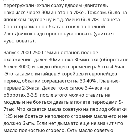
перегружали -ехали сразу вдвоем -двигатель
накрылся через 30мин-это на ИЖе . Тож.сам. было на
японском скутере ну и т.д. Уменя был ИЖ-Планета-
Спорт правильно обкатан-гонял по полной
7лет.Движок надо просто чувствовать (учиться
чувствовать) .
Запуск-2000-2500-15мин-останов-полное
охлаждение- далее 30мин-охл-30мин-охл (обороты не
более 3000) и так до общего времени работы 4-5час.
-Это касаемо китайцев.У корейцев и европейцев
период обкатки сокращается на 30-40% . Главные-
первые 2-3часа. Далее тоже самое 3-4часа на
оборотах 3-3.5. после этого можно ставить на
модель и не бояться давать в полете периодами 5-
7тыс. Что касается масла советую на период обкатки
1:25 и не бояться неполного сгорания масла-его и не
должно быть. Если нет дыма это еще не значит что
масло полностью сгорело. Суть масло советую