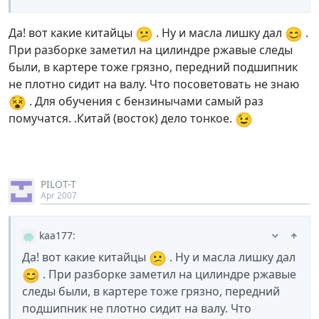
😕
😊
Да! вот какие китайцы
. Ну и масла лишку дал
.
При разборке заметил на цилиндре ржавые следы
были, в картере тоже грязно, передний подшипник
не плотно сидит на валу. Что посоветовать не знаю
😵
. Для обучения с бензинычами самый раз
😉
помучатся. .Китай (восток) дело тонкое.
PILOT-T
Apr 2007
kaa177
:
😕
Да! вот какие китайцы
. Ну и масла лишку дал
😊
. При разборке заметил на цилиндре ржавые
следы были, в картере тоже грязно, передний
подшипник не плотно сидит на валу. Что