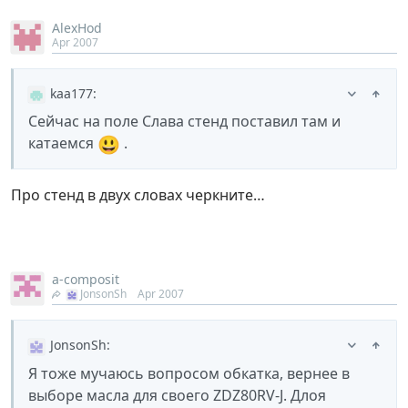
AlexHod
Apr 2007
kaa177
:
Сейчас на поле Слава стенд поставил там и
😃
катаемся
.
Про стенд в двух словах черкните…
a-composit
JonsonSh
Apr 2007
JonsonSh
:
Я тоже мучаюсь вопросом обкатка, вернее в
выборе масла для своего ZDZ80RV-J. Длоя