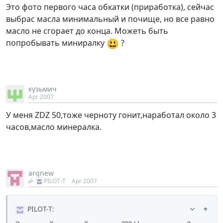
Это фото первого часа обкатки (приработка), сейчас
выбрас масла минимальный и почище, но все равно
масло не сгорает до конца. Можеть быть
😃
попробывать миниралку
?
кузьмич
Apr 2007
У меня ZDZ 50,тоже черноту гонит,наработал около 3
часов,масло минералка.
argnew
PILOT-T
Apr 2007
PILOT-T
: