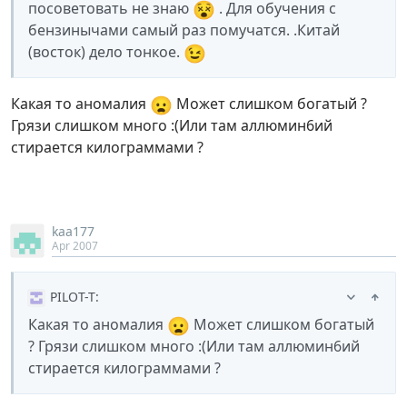
😵
посоветовать не знаю
. Для обучения с
бензинычами самый раз помучатся. .Китай
😉
(восток) дело тонкое.
😦
Какая то аномалия
Может слишком богатый ?
Грязи слишком много :(Или там аллюмин6ий
стирается килограммами ?
kaa177
Apr 2007
PILOT-T
:
😦
Какая то аномалия
Может слишком богатый
? Грязи слишком много :(Или там аллюмин6ий
стирается килограммами ?