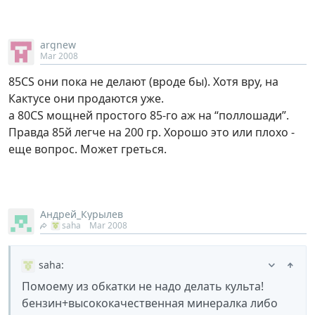
argnew
Mar 2008
85СS они пока не делают (вроде бы). Хотя вру, на
Кактусе они продаются уже.
а 80СS мощней простого 85-го аж на “поллошади”.
Правда 85й легче на 200 гр. Хорошо это или плохо -
еще вопрос. Может греться.
Андрей_Курылев
saha
Mar 2008
saha
:
Помоему из обкатки не надо делать культа!
бензин+высококачественная минералка либо