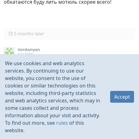
обкатаются буду лить мотюль скорее всего!
5 months later
Vardanyan
Oct 2008
We use cookies and web analytics
Ребята а что вы думяете про эти масла ?
services. By continuing to use our
www.klotzlube.com/storeCats.asp?ci=8
website, you consent to the use of
cookies or similar technologies on this
website, including third-party statistics
Accept
and web analytics services, which may in
some cases collect and process
5 months later
information about your visit and activity.
To find out more, see
rules
of this
AVO
website.
Петруччо
Apr 2009