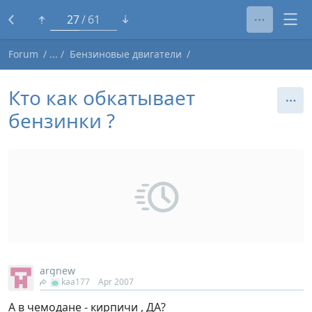
6
61
Forum
Бензиновые двигатели
Кто как обкатывает
бензинки ?
argnew
kaa177
Apr 2007
А в чемодане - кирпичи , ДА?