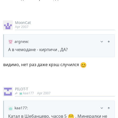
MoonCat
Apr 2007
argnew
:
А в чемодане - кирпичи , ДА?
😊
видимо, нет раз даже крэш случился
PILOT-T
kaa177
Apr 2007
kaa177
:
😲
Катал в Шебанцево, часов 5
. Минералки не