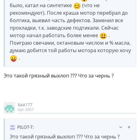
😊
было, катал на синтетике
(что не
рекомендуют). После краша мотор перебрал до
болтика, выевил часть дефектов. Заменил все
прокладки, т.к. заводские подтикали. Сейчас
😃
мотор начал работать более менее
.
Поиграю свечами, октановым числом и % масла,
думаю добится той работы мотора которую хочу
😛
.
Это такой грязный выхлоп ??? Что за чернь ?
kaa177
Apr 2007
PILOT-T
:
Это такой грязный выхлоп ??? Что за чернь ?