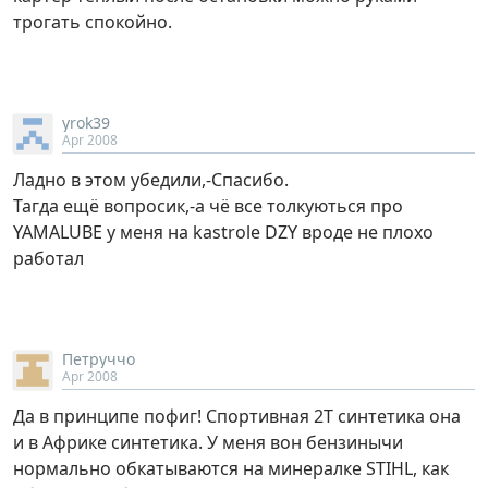
трогать спокойно.
yrok39
Apr 2008
Ладно в этом убедили,-Спасибо.
Тагда ещё вопросик,-а чё все толкуються про
YAMALUBE у меня на kastrole DZY вроде не плохо
работал
Петруччо
Apr 2008
Да в принципе пофиг! Спортивная 2Т синтетика она
и в Африке синтетика. У меня вон бензинычи
нормально обкатываются на минералке STIHL, как