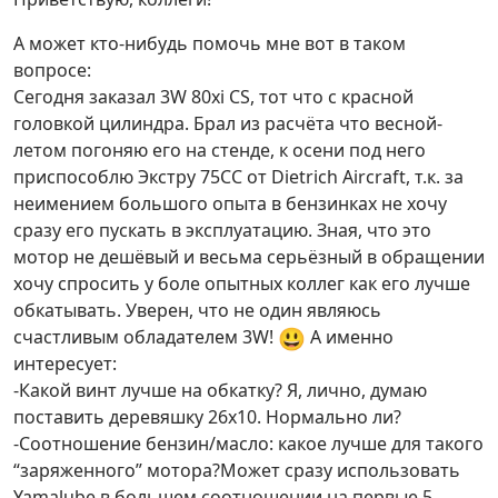
А может кто-нибудь помочь мне вот в таком
вопросе:
Сегодня заказал 3W 80xi CS, тот что с красной
головкой цилиндра. Брал из расчёта что весной-
летом погоняю его на стенде, к осени под него
приспособлю Экстру 75СС от Dietrich Aircraft, т.к. за
неимением большого опыта в бензинках не хочу
сразу его пускать в эксплуатацию. Зная, что это
мотор не дешёвый и весьма серьёзный в обращении
хочу спросить у боле опытных коллег как его лучше
обкатывать. Уверен, что не один являюсь
😃
счастливым обладателем 3W!
А именно
интересует:
-Какой винт лучше на обкатку? Я, лично, думаю
поставить деревяшку 26х10. Нормально ли?
-Соотношение бензин/масло: какое лучше для такого
“заряженного” мотора?Может сразу использовать
Yamalube в большем соотношении на первые 5