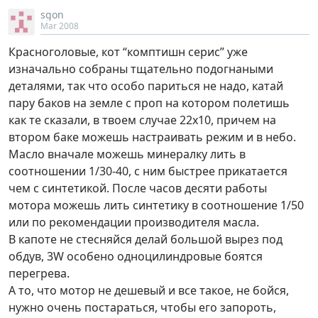
sgon
Mar 2008
Красноголовые, кот “комптишн серис” уже
изначально собраны тщательно подогнаными
деталями, так что особо париться не надо, катай
пару баков на земле с проп на котором полетишь
как те сказали, в твоем случае 22х10, причем на
втором баке можешь настраивать режим и в небо.
Масло вначале можешь минералку лить в
соотношении 1/30-40, с ним быстрее прикатается
чем с синтетикой. После часов десяти работы
мотора можешь лить синтетику в соотношение 1/50
или по рекомендации производителя масла.
В капоте не стесняйся делай большой вырез под
обдув, 3W особено одноцилиндровые боятся
перегрева.
А то, что мотор не дешевый и все такое, не бойся,
нужно очень постараться, чтобы его запороть,