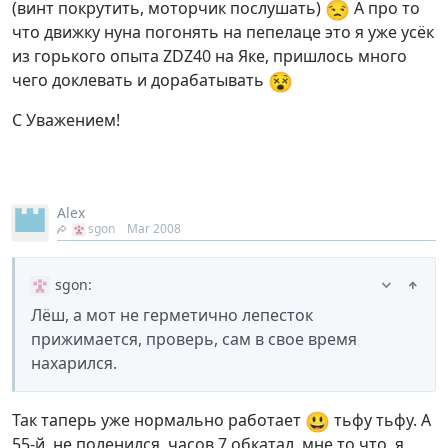
😒
(винт покрутить, моторчик послушать)
А про то
что движку нуна погонять на пепелаце это я уже усёк
из горького опыта ZDZ40 на Яке, пришлось много
😵
чего доклевать и дорабатывать
С Уважением!
Alex
sgon
Mar 2008
sgon
:
Лёш, а мот не герметично лепесток
прижимается, проверь, сам в свое время
нахарился.
😃
Так таперь уже нормально работает
тьфу тьфу. А
55-й, не поленился, часов 7 обкатал, мне то что, я