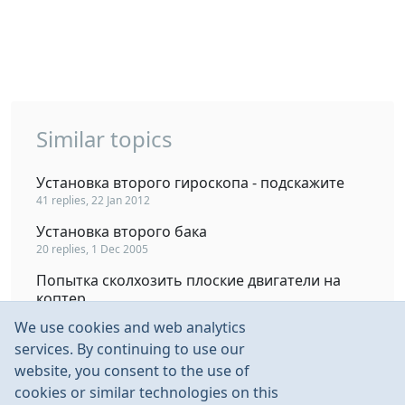
Similar topics
Установка второго гироскопа - подскажите
41 replies, 22 Jan 2012
Установка второго бака
20 replies, 1 Dec 2005
Попытка сколхозить плоские двигатели на
коптер...
49 replies, 18 Oct 2011
We use cookies and web analytics
mongo- попытка № 2
services. By continuing to use our
12 replies, 10 Jan 2013
website, you consent to the use of
cookies or similar technologies on this
Моя попытка