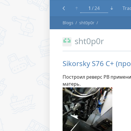
1
24
Tra
Blogs
sht0p0r
sht0p0r
Sikorsky S76 C+ (пр
Построил реверс РВ применил
матерь.