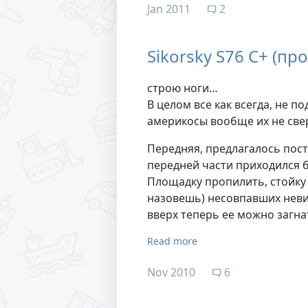
Jan 2011
2
Sikorsky S76 C+ (пр
строю ноги…
В целом все как всегда, не п
америкосы вообще их не све
Передняя, предлагалось пост
передней части приходился б
Площадку пропилить, стойку 
назовешь) несовпавших неви
вверх теперь ее можно загна
Read more
Nov 2010
6