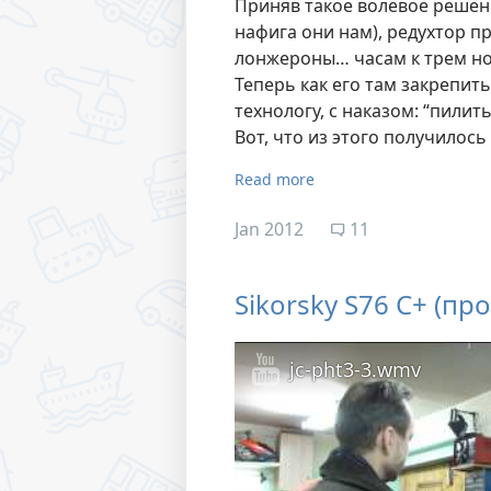
Приняв такое волевое решени
нафига они нам), редухтор п
лонжероны… часам к трем ноч
Теперь как его там закрепит
технологу, с наказом: “пилить
Вот, что из этого получилось
Read more
Jan 2012
11
Sikorsky S76 C+ (пр
jc-pht3-3.wmv