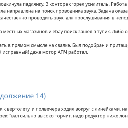
одкинула падлянку. В конторе сгорел усилитель. Работа 
а направлена на поиск проводника звука. Задача оказа
качественно проводить звук, для прослушивания в неп
 местных магазинов и ebay поиск зашел в тупик. Либо 
ть в прямом смысле на свалке. Был подобран и притащ
 исправный! даже мотор АПЧ работал.
одолжение 14)
 вертолету, и полвечера ходил вокруг с линейками, н
рек: “вал сильно высоко торчит, надо редуктор ниже ло