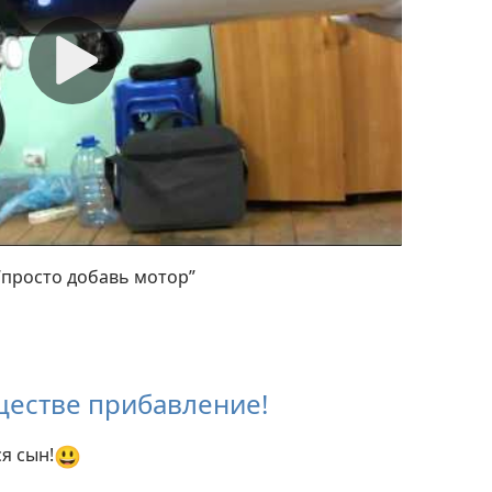
 “просто добавь мотор”
естве прибавление!
😃
я сын!