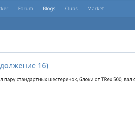
cker
Forum
Blogs
Clubs
Market
одолжение 16)
 пару стандартных шестеренок, блоки от TRex 500, вал о