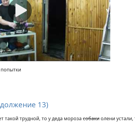
й попытки
одолжение 13)
ет такой трудной, то у деда мороза
собаки
олени устали,