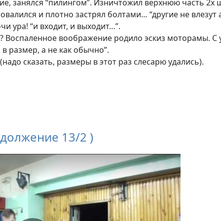
е, занялся “пилингом”. Изничтожил верхнюю часть 2х ш
ровалился и плотно застрял болтами… “другие не влезут 
и ура! “и входит, и выходит…”.
ь? Воспаленное воображение родило эскиз моторамы. С 
 в размер, а не как обычно”.
 (надо сказать, размеры в этот раз слесарю удались).
одолжение 13/2 )