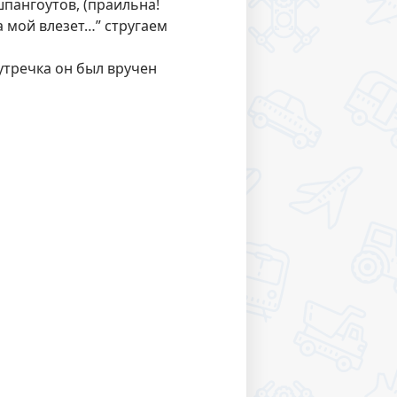
пангоутов, (праильна!
а мой влезет…” стругаем
утречка он был вручен