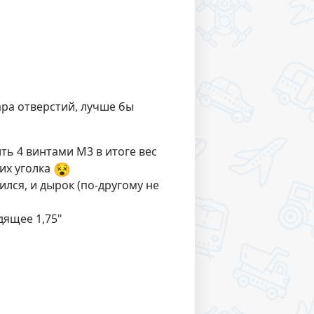
ара отверстий, лучше бы
ть 4 винтами М3 в итоге вес
😵
их уголка
лся, и дырок (по-другому не
дящее 1,75"