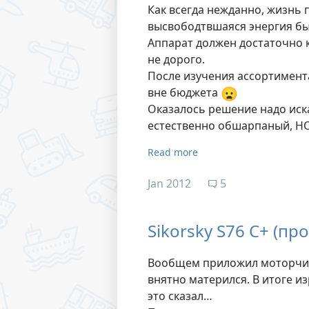
Как всегда нежданно, жизнь п
высвободтвшаяся энергия был
Аппарат должен достаточно 
не дорого.
После изучения ассортимента
😦
вне бюджета
Оказалось решение надо иска
естественно обшарпаный, НО
Read more
Jan 2012
5
Sikorsky S76 C+ (пр
Вообщем приложил моторчик к
внятно матерился. В итоге из
это сказал…