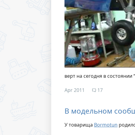
верт на сегодня в состоянии
Apr 2011
17
В модельном сообщ
У товарища
Bormotun
родилс