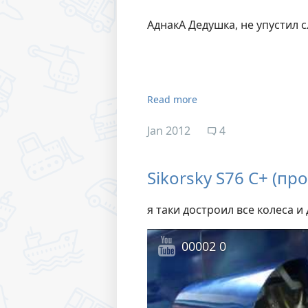
АднакА Дедушка, не упустил 
Read more
Jan 2012
4
Sikorsky S76 C+ (пр
я таки достроил все колеса и
00002 0