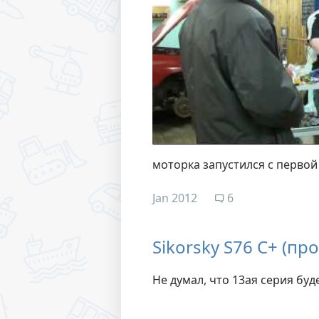
моторка запустился с перво
Jan 2012
6
Sikorsky S76 C+ (пр
Не думал, что 13ая серия буд