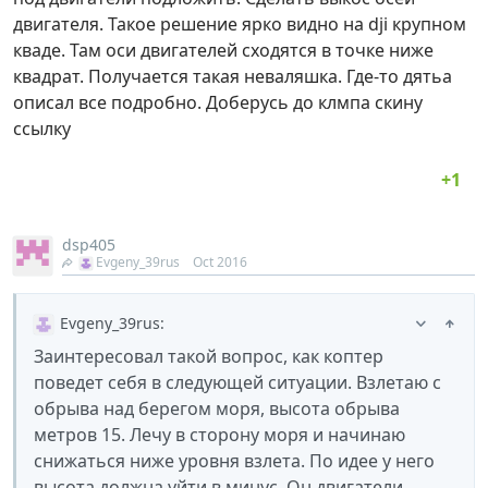
двигателя. Такое решение ярко видно на dji крупном
кваде. Там оси двигателей сходятся в точке ниже
квадрат. Получается такая неваляшка. Где-то дятьа
описал все подробно. Доберусь до клмпа скину
ссылку
dsp405
Evgeny_39rus
Oct 2016
Evgeny_39rus
:
Заинтересовал такой вопрос, как коптер
поведет себя в следующей ситуации. Взлетаю с
обрыва над берегом моря, высота обрыва
метров 15. Лечу в сторону моря и начинаю
снижаться ниже уровня взлета. По идее у него
высота должна уйти в минус. Он двигатели