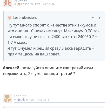
Забияка
Lesorubeision
Oct 2016
Lesorubeision
:
Ну тут много спорят о качестве этих аккумов и
что они на 1С никак не тянут. Максимум 0,7С ток
- и емкость у них всего 2400 так что : 2400*0,7 =
1,7 А макс.
Я тут Очумел и решил сразу 3 акка зарядить -
прям тащюсь на ваш совет.
Алексей
, пожалуйста опишите как третий акум
подключить, 2 я уже понял, а третий ?
Echelon
Aleksman
Oct 2016