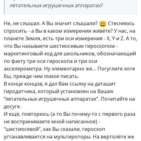
летательных игрушечных аппаратах?
😃
Не, не слышал. А Вы значит слышали?
Стесняюсь
спросить - а Вы в каком измерении живёте? У нас, на
планете Земля, есть три оси измерения - X, Y и Z. А то,
что Вы называете шестиосевым гироскопом -
маркетинговый ход для школьников, обозначающий
по факту три оси гироскопа и три оси
акселерометра. Ну элементарно же… Погуглите хотя
бы, прежде чем
такое
писать.
В конце концов, я дал Вам ссылку на даташит
гиродатчика, который установлен на Ваших
“летательных игрушечных аппаратах”. Почитайте на
досуге.
И ещё, повторюсь (а то Вы почему-то с первого раза
не воспринимаете мной написанное) -
“шестиосевой”, как Вы сказали, гироскоп
устанавливается на мультироторы. На вертолёте же