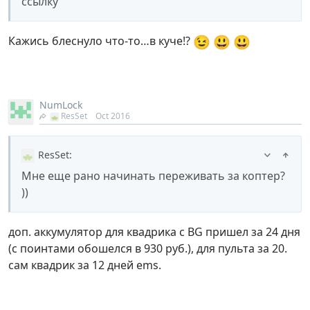
ссылку
😉
😃
😃
Кажись блеснуло что-то…в куче!?
NumLock
ResSet
Oct 2016
ResSet
:
Мне еще рано начинать переживать за коптер?
))
доп. аккумулятор для квадрика с BG пришел за 24 дня
(с поинтами обошелся в 930 руб.), для пульта за 20.
сам квадрик за 12 дней ems.