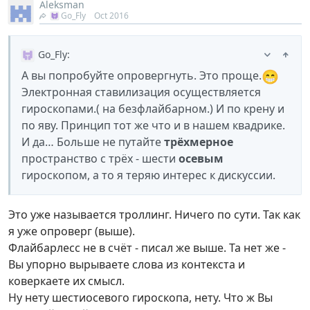
Aleksman
Go_Fly
Oct 2016
Go_Fly
:
😁
А вы попробуйте опровергнуть. Это проще.
Электронная ставилизация осуществляется
гироскопами.( на безфлайбарном.) И по крену и
по яву. Принцип тот же что и в нашем квадрике.
И да… Больше не путайте
трёхмерное
пространство с трёх - шести
осевым
гироскопом, а то я теряю интерес к дискуссии.
Это уже называется троллинг. Ничего по сути. Так как
я уже опроверг (выше).
Флайбарлесс не в счёт - писал же выше. Та нет же -
Вы упорно вырываете слова из контекста и
коверкаете их смысл.
Ну нету шестиосевого гироскопа, нету. Что ж Вы