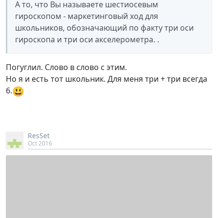
А то, что Вы называете шестиосевым
гироскопом - маркетинговый ход для
школьников, обозначающий по факту три оси
гироскопа и три оси акселерометра. .
Погуглил. Слово в слово с этим.
Но я и есть тот школьник. Для меня три + три всегда
😃
6.
ResSet
Oct 2016