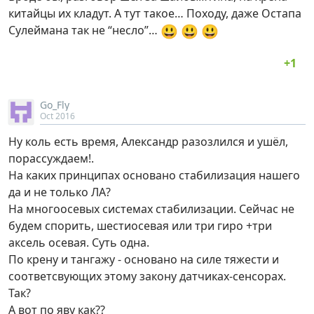
китайцы их кладут. А тут такое… Походу, даже Остапа
😃
😃
😃
Сулеймана так не “несло”…
Go_Fly
Oct 2016
Ну коль есть время, Александр разозлился и ушёл,
порассуждаем!.
На каких принципах основано стабилизация нашего
да и не только ЛА?
На многоосевых системах стабилизации. Сейчас не
будем спорить, шестиосевая или три гиро +три
аксель осевая. Суть одна.
По крену и тангажу - основано на силе тяжести и
соответсвующих этому закону датчиках-сенсорах.
Так?
А вот по яву как??