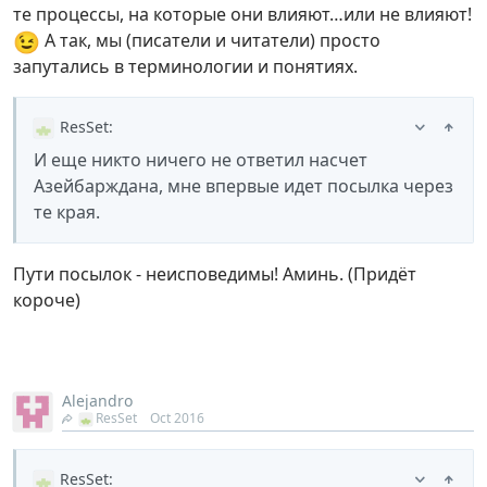
те процессы, на которые они влияют…или не влияют!
😉
А так, мы (писатели и читатели) просто
запутались в терминологии и понятиях.
ResSet
:
И еще никто ничего не ответил насчет
Азейбарждана, мне впервые идет посылка через
те края.
Пути посылок - неисповедимы! Аминь. (Придёт
короче)
Alejandro
ResSet
Oct 2016
ResSet
: