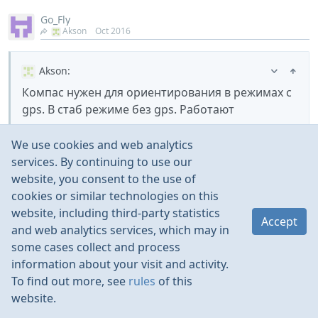
Go_Fly
Akson
Oct 2016
Akson
:
Компас нужен для ориентирования в режимах с
gps. В стаб режиме без gps. Работают
гирокомпаса.
We use cookies and web analytics
services. By continuing to use our
Вот соглашусь.
website, you consent to the use of
Потому, что во всех режимах направление по яву
cookies or similar technologies on this
держит. Компас все же нужен только в ГПС режиме.
website, including third-party statistics
для РТХ и фаловми.
Accept
and web analytics services, which may in
Но датчик гироскопа по яву основан на магнитном
some cases collect and process
поле. Своего рода тоже компас (магнитометр).
information about your visit and activity.
В ГПС (для РТХ и ФалловМИ) компасом задаём
To find out more, see
rules
of this
направление, а гироскоп его исполняет, сверяясь с
website.
компасом всё время.