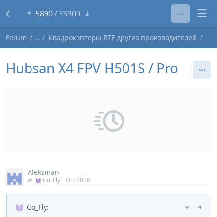
5865
33300
Forum
Квадрокоптеры RTF других производителей
Hubsan X4 FPV H501S / Pro
Aleksman
Go_Fly
Oct 2016
Go_Fly
: