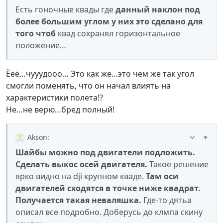
Есть гоночные квады где
данный наклон под
более большим углом у них это сделано для
того чтоб
квад сохранял горизонтальное
положение…
Ёёё…чууудооо… Это как же…это чем же так угол
смогли поменять, что он начал влиять на
характеристики полета!?
Не…не верю…бред полный!
Akson
:
Шайбы можно под двигатели подложить.
Сделать выкос осей двигателя.
Такое решение
ярко видно на dji крупном кваде.
Там оси
двигателей сходятся в точке ниже квадрат.
Получается такая неваляшка.
Где-то дятьа
описал все подробно. Доберусь до клмпа скину