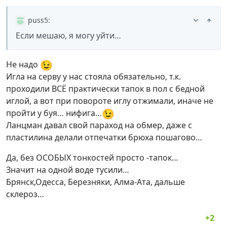
puss5
:
Если мешаю, я могу уйти…
😉
Не надо
Игла на серву у нас стояла обязательно, т.к.
проходили ВСЁ практически тапок в пол с бедной
иглой, а вот при повороте иглу отжимали, иначе не
😉
пройти у буя… нифига…
Ланцман давал свой параход на обмер, даже с
пластилина делали отпечатки брюха пошагово…
Да, без ОСОБЫХ тонкостей просто -тапок…
Значит на одной воде тусили…
Брянск,Одесса, Березняки, Алма-Ата, дальше
склероз…