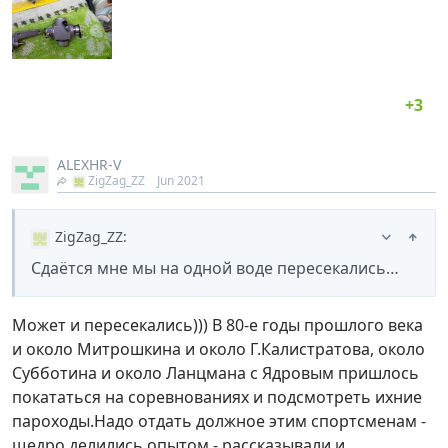
ALEXHR-V
ZigZag_ZZ
Jun 2021
ZigZag_ZZ
:
Сдаётся мне мы на одной воде пересекались…
Может и пересекались))) В 80-е годы прошлого века
и около Митрошкина и около Г.Калистратова, около
Субботина и около Ланцмана с Ядровым пришлось
покататься на соревнованиях и подсмотреть ихние
пароходы.Надо отдать должное этим спортсменам -
щедро делились опытом - рассказывали и