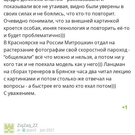
показывали все не утаивая, видно были уверены в
своих силах и не боялись, что кто-то повторит.
Очевидно понимали, что за внешней картинкой
кроется особая, ихняя технология и повторить её-то
и будет проблематично)))
В Красноярске на России Митрошкин отдал на
растерзание фотографам свой скоростной пароход -
“общелкали” всё что можно и нельзя, а потом ни у
кого так и не поехала модель как у него))) Ланцман
на сборах тренеров в Брянске часа два читал лекцию
с картинками и потом столько-же отвечал на
вопросы - а быстрее его мало кто ехал потом)))
С уважением.
ZigZag_ZZ
puss5
Jun 2021