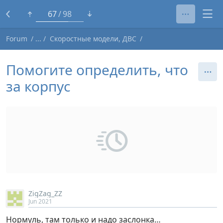
43
98
Forum
Скоростные модели, ДВС
Помогите определить, что
за корпус
ZigZag_ZZ
Jun 2021
Нормуль, там только и надо заслонка…