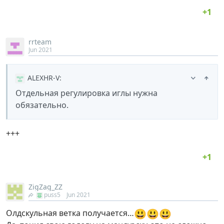
rrteam
Jun 2021
ALEXHR-V
:
Отдельная регулировка иглы нужна
обязательно.
+++
ZigZag_ZZ
puss5
Jun 2021
😃
😃
😃
Олдскульная ветка получается…