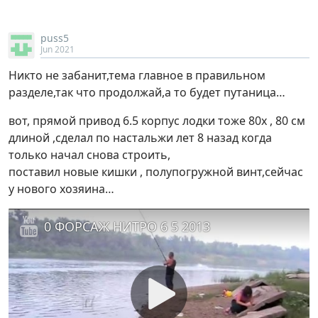
puss5
Jun 2021
Никто не забанит,тема главное в правильном
разделе,так что продолжай,а то будет путаница…
вот, прямой привод 6.5 корпус лодки тоже 80х , 80 см
длиной ,сделал по настальжи лет 8 назад когда
только начал снова строить,
поставил новые кишки , полупогружной винт,сейчас
у нового хозяина…
0 ФОРСАЖ НИТРО 6 5 2013