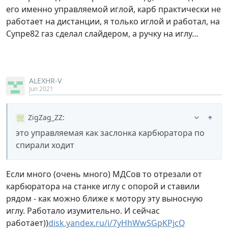
его именно управляемой иглой, карб практически не
работает на дистанции, я только иглой и работал, на
Супре82 газ сделал слайдером, а ручку на иглу…
ALEXHR-V
Jun 2021
ZigZag_ZZ
:
это управляемая как заслонка карбюратора по
спирали ходит
Если много (очень много) МДСов то отрезали от
карбюратора на станке иглу с опорой и ставили
рядом - как можно ближе к мотору эту выносную
иглу. Работало изумительно. И сейчас
работает))
disk.yandex.ru/i/7yHhWwSGpKPjcQ