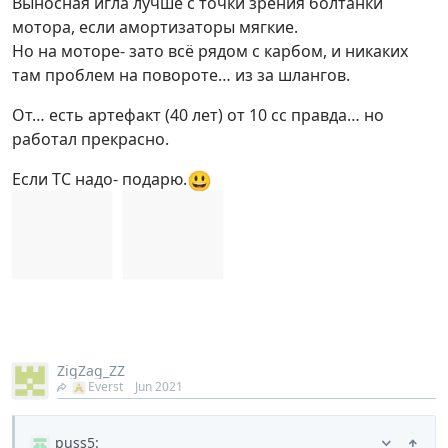
Выносная игла лучше с точки зрения болтанки
мотора, если амортизаторы мягкие.
Но на моторе- зато всё рядом с карбом, и никаких
там проблем на повороте… из за шлангов.
От… есть артефакт (40 лет) от 10 сс правда… но
работал прекрасно.
😃
Если ТС надо- подарю.
ZigZag_ZZ
Everst
Jun 2021
puss5
: