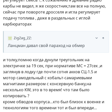
карбы не видел, я же скоростник,там все на полную,
сейчас при повороте дросселя и игла регулирует
подачу топлива , даже в раздельных с иглой
карбюраторах
ZigZag_ZZ
:
Ланцман давал свой параход на обмер
и толку,помню когда дунули треугольник на
электричке за 19 сек, при нормативе МС = 27сек ,и
заглянув в лодку где почти сотня акков CЦ-1.5 и
мотор самодельный с кобальт-самариевыми
магнитами размером с консервную банку,на
несколько KW, это в то время! что там было
копировать ?
кроме обводов корпуса…кто был близок к военке и
технологиям того времени тот и был впереди…