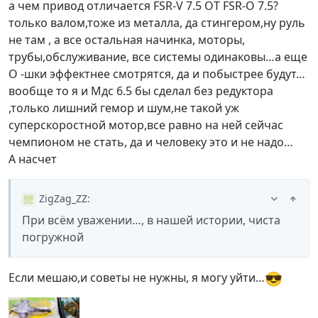
а чем привод отличается FSR-V 7.5 ОТ FSR-O 7.5?
только валом,тоже из металла, да стингером,ну руль
не там , а все остальная начинка, моторы,
трубы,обслуживание, все системы одинаковы…а еще
O -шки эффектнее смотрятся, да и побыстрее будут…
вообще то я и Мдс 6.5 бы сделал без редуктора
,только лишний гемор и шум,не такой уж
суперскоростной мотор,все равно на ней сейчас
чемпионом не стать, да и человеку это и не надо…
А насчет
ZigZag_ZZ
:
При всём уважении…, в нашей истории, чиста
погружной
😎
Если мешаю,и советы не нужны, я могу уйти…