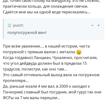
Да, точил свою голову на мандуэску, это не сложно,
практически кольцо, для охлаждения свечки.
Сдаётся мне мы на одной воде пересекались…
puss5
:
полупогружной винт
При всём уважении…, в нашей истории, чиста
😉
погружной с прямым валом с металла
Когда-то(давно) Ланцман, Чухаленко, просчитали,
что угол дейдвуда должен был в пределах 15
градусов, посмотри, как оно там…
Это самый оптимальный выход вала на погружном
пропеллере…
Да, раньше юзали 4 мм вал, в 2000-х заходил к
Пачкории( славный был посудник, мой гуру) так они
ФСРы на 7 мм валы перешли…