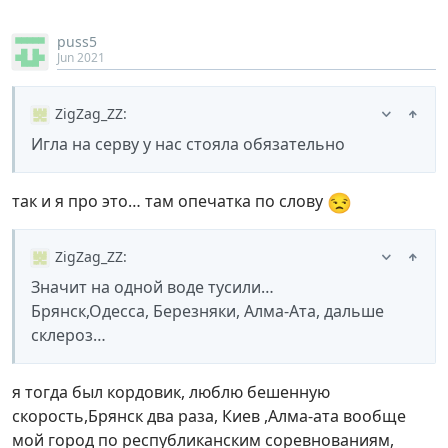
puss5
Jun 2021
ZigZag_ZZ
:
Игла на серву у нас стояла обязательно
😒
так и я про это… там опечатка по слову
ZigZag_ZZ
:
Значит на одной воде тусили…
Брянск,Одесса, Березняки, Алма-Ата, дальше
склероз…
я тогда был кордовик, люблю бешенную
скорость,Брянск два раза, Киев ,Алма-ата вообще
мой город по республиканским соревнованиям,