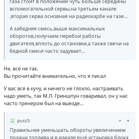
газа стоит в положении чуть больше середины
вспомогательной сервы,на третьем канале
,вторая серва основная на радиокарбе на газе…
А забедняя смесь,выше максимальных
оборотов,получаем перебои работы
двигателя,вплоть до остановки,а также свечи на
бедной смеси часто задувает…
Не, всё не так.
Вы прочитайте внимательно, что я писал
У вас всё в кучу, и ничего не глохло, настраивать
надо уметь, так М.Л. Гриншпун говаривал, он у нас
часто тренером был на выезде…
puss5
:
Правильнее уменьшать обороты увеличением
подачи топлива и в идеале ещё установка блока