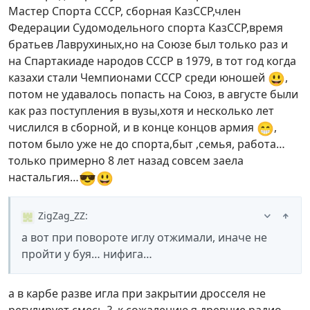
Мастер Спорта CCCР, сборная КазССР,член
Федерации Судомодельного спорта КазССР,время
братьев Лаврухиных,но на Союзе был только раз и
на Спартакиаде народов CCCР в 1979, в тот год когда
😃
казахи стали Чемпионами СССР среди юношей
,
потом не удавалось попасть на Союз, в августе были
как раз поступления в вузы,хотя и несколько лет
😁
числился в сборной, и в конце концов армия
,
потом было уже не до спорта,быт ,семья, работа…
только примерно 8 лет назад совсем заела
😎
😃
настальгия…
ZigZag_ZZ
:
а вот при повороте иглу отжимали, иначе не
пройти у буя… нифига…
а в карбе разве игла при закрытии дросселя не
регулирует смесь ?, к сожалению я древние радио