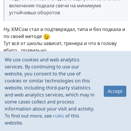
включения подкала свечи на минимуме
устойчивых оборотов
Ну, КМСом стал и подтверждал, типа и без подкала и
😉
по своей методе
Тут всё от школы зависит, тренера и что в голову
вбито…правильно…
We use cookies and web analytics
services. By continuing to use our
website, you consent to the use of
cookies or similar technologies on this
rrteam
Everst
Jun 2021
website, including third-party statistics
Accept
and web analytics services, which may in
Мне вот что печально… говорить что было лет 20-40
some cases collect and process
назад мы можем конечно,
information about your visit and activity.
но давать советы, что в 2021 происходит думаю… это
To find out more, see
rules
of this
не правильно…
website.
Многое изменилось.