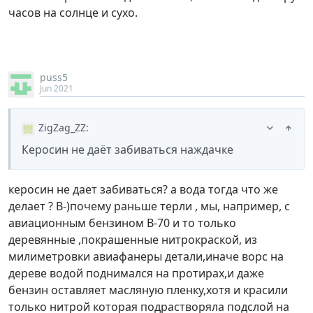
часов на солнце и сухо.
puss5
Jun 2021
ZigZag_ZZ
:
Керосин не даёт забиваться наждачке
керосин не дает забиваться? а вода тогда что же
делает ? B-)почему раньше терли , мы, например, с
авиационным бензином В-70 и то только
деревянные ,покрашенные нитрокраской, из
милиметровки авиафанеры детали,иначе ворс на
дереве водой поднимался на протирах,и даже
бензин оставляет масляную пленку,хотя и красили
только нитрой которая подрастворяла подслой на