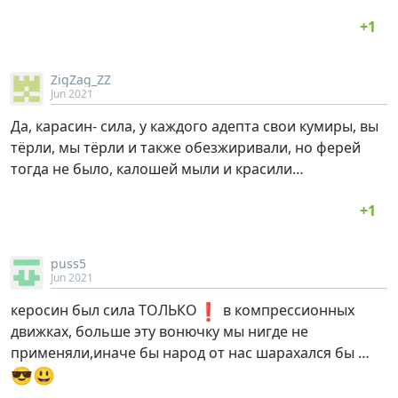
ZigZag_ZZ
Jun 2021
Да, карасин- сила, у каждого адепта свои кумиры, вы
тёрли, мы тёрли и также обезжиривали, но ферей
тогда не было, калошей мыли и красили…
puss5
Jun 2021
❗
керосин был сила ТОЛЬКО
в компрессионных
движках, больше эту вонючку мы нигде не
применяли,иначе бы народ от нас шарахался бы …
😎
😃