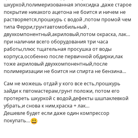
шкуркой,полимеризованная эпоксидка ,даже старое
покрытие никакого ацетона не боится и ничем не
растворяется,прошкурь с водой ,потом промой чем
типа Ферри,грунтавтомобильный ,
двухкомпонентный,акриловый,потом окраска, лак…
при наличии всего оборудования три часа
работы,плюс тщательная просушка от воды
корпуса,особенно после первичной обдирки,лак
тоже акриловый двухкомпонентный,после
полимеризации не боится ни спирта не бензина…
Сам не можешь отдай у кого все есть,прошкурь
зайди к пвтомастерам,грунт положи, потом его
протереть шкуркой с водой,дефекты шшпаклевкой
убрать,и снова к ним,краска + лак…
Дешевле будет если даже один компрессор
😃
покупать…