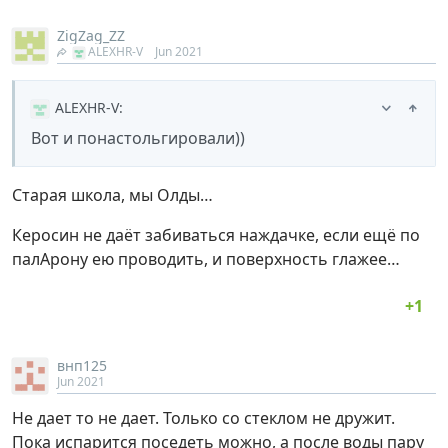
ZigZag_ZZ
ALEXHR-V
Jun 2021
ALEXHR-V
:
Вот и понастольгировали))
Старая школа, мы Олды…
Керосин не даёт забиваться наждачке, если ещё по
палАрону ею проводить, и поверхность глажее…
внп125
Jun 2021
Не дает то не дает. Только со стеклом не дружит.
Пока испарится поседеть можно, а после воды пару