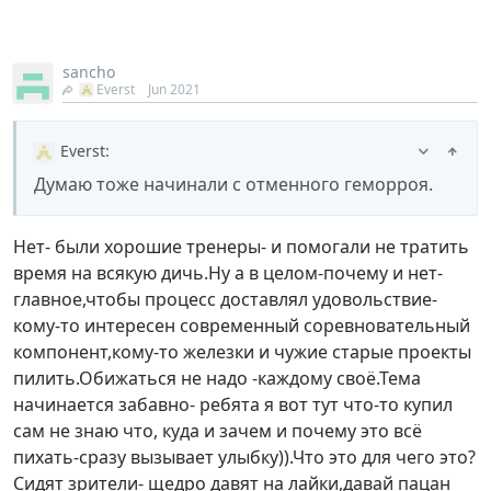
sancho
Everst
Jun 2021
Everst
:
Думаю тоже начинали с отменного геморроя.
Нет- были хорошие тренеры- и помогали не тратить
время на всякую дичь.Ну а в целом-почему и нет-
главное,чтобы процесс доставлял удовольствие-
кому-то интересен современный соревновательный
компонент,кому-то железки и чужие старые проекты
пилить.Обижаться не надо -каждому своё.Тема
начинается забавно- ребята я вот тут что-то купил
сам не знаю что, куда и зачем и почему это всё
пихать-сразу вызывает улыбку)).Что это для чего это?
Сидят зрители- щедро давят на лайки,давай пацан