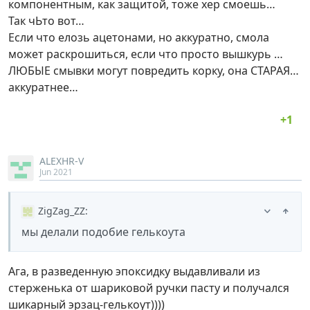
компонентным, как защитой, тоже хер смоешь…
Так чЬто вот…
Если что елозь ацетонами, но аккуратно, смола
может раскрошиться, если что просто вышкурь …
ЛЮБЫЕ смывки могут повредить корку, она СТАРАЯ…
аккуратнее…
ALEXHR-V
Jun 2021
ZigZag_ZZ
:
мы делали подобие гелькоута
Ага, в разведенную эпоксидку выдавливали из
стерженька от шариковой ручки пасту и получался
шикарный эрзац-гелькоут))))