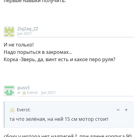
первые навыки получить.
ZigZag_ZZ
Jun 2021
И не только!
Надо порыться в закромах…
Корка -Зверь, да, винт есть и какое перо руля?
puss5
Everst
Jun 2021
Everst
:
та что зелёная, на ней 15 см мотор стоит
сбоку у мотора нет надписей ?, при длине корпуса 90