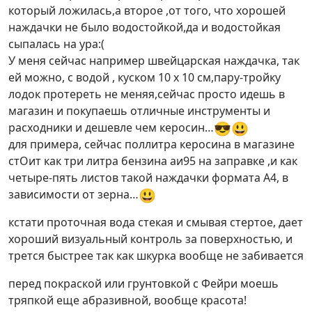
который ложилась,а второе ,от того, что хорошей
наждачки не было водостойкой,да и водостойкая
сыпалась на ура:(
У меня сейчас например швейцарская наждачка, так
ей можно, с водой , куском 10 х 10 см,пару-тройку
лодок протереть не меняя,сейчас просто идешь в
магазин и покупаешь отличные инструменты и
😎
😃
расходники и дешевле чем керосин…
для примера, сейчас поллитра керосина в магазине
стОит как три литра бензина аи95 на заправке ,и как
четыре-пять листов такой наждачки формата А4, в
😃
зависимости от зерна…
кстати проточная вода стекая и смывая стертое, дает
хороший визуальный контроль за поверхностью, и
трется быстрее так как шкурка вообще не забивается
перед покраской или грунтовкой с Фейри моешь
тряпкой еще абразивной, вообще красота!