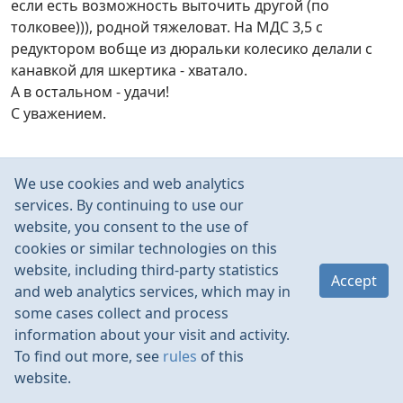
если есть возможность выточить другой (по
толковее))), родной тяжеловат. На МДС 3,5 с
редуктором вобще из дюральки колесико делали с
канавкой для шкертика - хватало.
А в остальном - удачи!
С уважением.
We use cookies and web analytics
ZigZag_ZZ
services. By continuing to use our
Jun 2021
website, you consent to the use of
Муфточку нужно от авто купить, там они годные, у
cookies or similar technologies on this
меня на машинках годами ходили…
website, including third-party statistics
Accept
спросить Али "Силиконовый Соединительный
and web analytics services, which may in
адаптер для выхлопной трубы, резиновая муфта для
some cases collect and process
1/8 Nitro RC Car "
information about your visit and activity.
Ну, т.к. наука уже сами знаете… то сейчас заводят эл.
To find out more, see
rules
of this
стартёром, колечко так и остаётся на модели, поднёс
website.
вжик и поехали…,а раньше кальцы рвали…