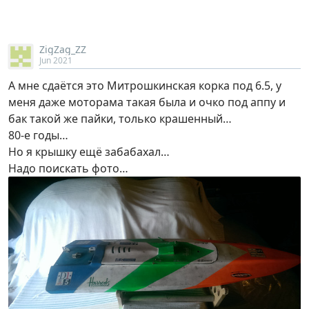
ZigZag_ZZ
Jun 2021
А мне сдаётся это Митрошкинская корка под 6.5, у
меня даже моторама такая была и очко под аппу и
бак такой же пайки, только крашенный…
80-е годы…
Но я крышку ещё забабахал…
Надо поискать фото…