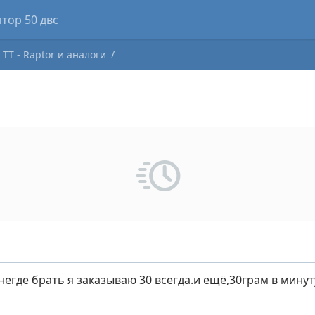
cker
Forum
Blogs
Clubs
Market
TT - Raptor и аналоги
негде брать я заказываю 30 всегда.и ещё,30грам в минут