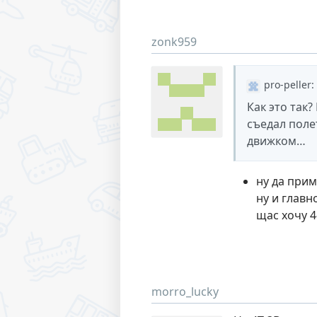
zonk959
pro-peller
:
Как это так
съедал полет
движком…
ну да прим
ну и главн
щас хочу 4
morro_lucky