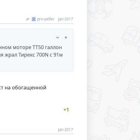
pro-peller
Jan 2017
енном моторе ТТ50 галлон
ня жрал Тирекс 700N с 91м
ест на обогащенной
Jan 2017