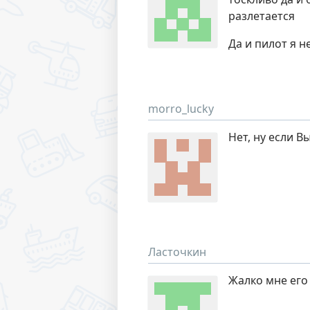
разлетается
Да и пилот я н
morro_lucky
Нет, ну если В
Ласточкин
Жалко мне его 