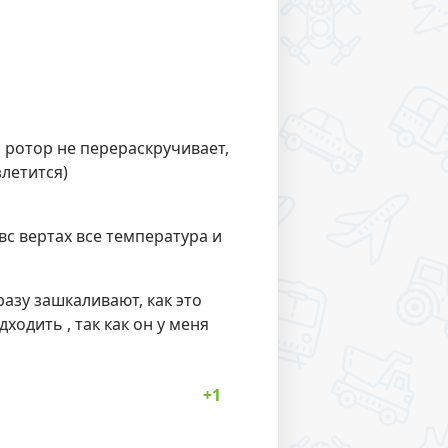
о ротор не перераскручивает,
злетится)
 двс вертах все температура и
азу зашкаливают, как это
ходить , так как он у меня