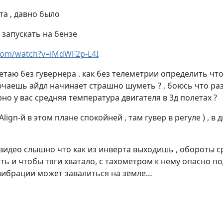
та , давно было
 запускать на бензе
om/watch?v=iMdWF2p-L4I
етаю без гувернера . как без телеметрии определить чт
лючаешь айдл начинает страшно шуметь ? , боюсь что ра
но у вас средняя температура двигателя в 3д полетах ?
Align-й в этом плане спокойней , там гувер в регуле ) , в
 видео слышно что как из инверта выходишь , обороты ср
ь и чтобы тяги хватало, с тахометром к нему опасно под
т вибрации может завалиться на земле…