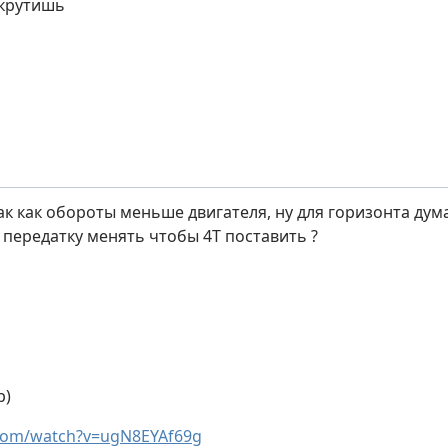
окрутишь
так как обороты меньше двигателя, ну для горизонта ду
 передатку менять чтобы 4Т поставить ?
р)
com/watch?v=ugN8EYAf69g