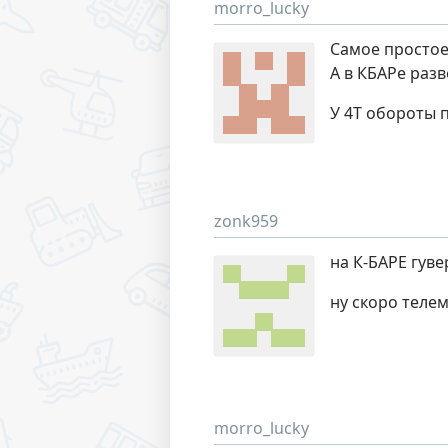
morro_lucky
Самое простое
А в КБАРе разв
У 4Т обороты 
zonk959
на К-БАРЕ гуве
ну скоро телем
morro_lucky