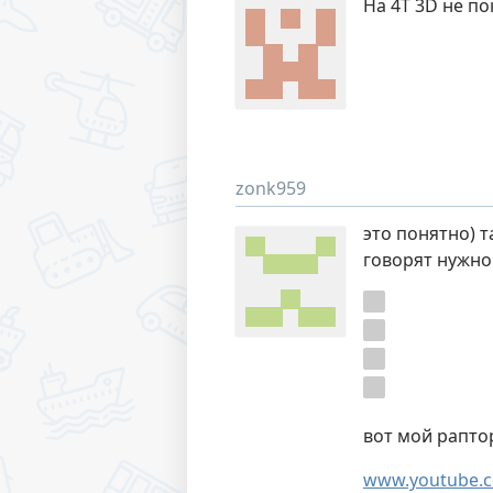
На 4Т 3D не п
zonk959
это понятно) 
говорят нужно
вот мой рапто
www.youtube.