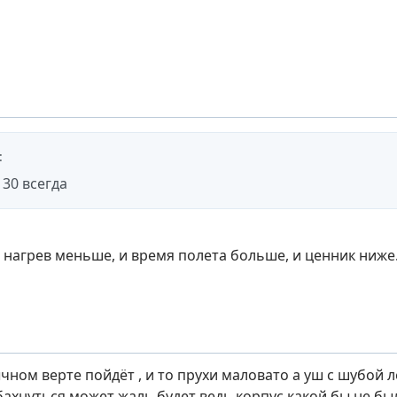
:
 30 всегда
 и нагрев меньше, и время полета больше, и ценник ниж
чном верте пойдёт , и то прухи маловато а уш с шубой л
бахнуться может жаль будет ведь корпус какой бы не бы