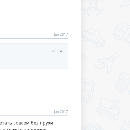
Jan 2017
е…
Jan 2017
етать совсем без прухи
л в труху в принципе