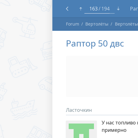
139
194
Tra
Forum
Вертолёты
Вертолёты 
Раптор 50 двс
Ласточкин
У нас топливо 
примерно