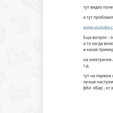
тут видео поле
а тут пробовал
www.youtube.c
Еще вопрос - л
а то когда вк
и какая пример
на электричке 
т.д.
тут на первом
лучше настроит
фбл -кбар , о