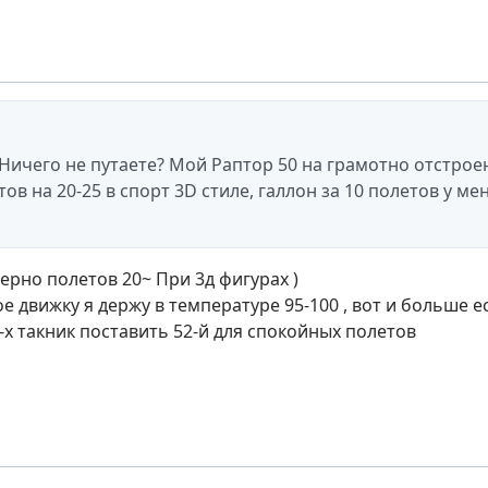
? Ничего не путаете? Мой Раптор 50 на грамотно отстро
ов на 20-25 в спорт 3D стиле, галлон за 10 полетов у ме
ерно полетов 20~ При 3д фигурах )
ое движку я держу в температуре 95-100 , вот и больше 
-х такник поставить 52-й для спокойных полетов