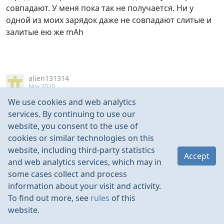
совпадают. У меня пока так не получается. Ни у
одной из моих зарядок даже не совпадают слитые и
залитые ею же mAh
alien131314
Nov 2020
We use cookies and web analytics
а вы правда считаете, что если в батарею залилось
services. By continuing to use our
от3.7в 1Ач, то и слить до 3,7 должно столько же? мы
website, you consent to the use of
щас правда должны ТУТ начинать дискуссию про это
cookies or similar technologies on this
( и про то, что отдаваемая батареей емкость будет
website, including third-party statistics
еще и от тока разряда зависеть )?
Accept
and web analytics services, which may in
some cases collect and process
information about your visit and activity.
To find out more, see
rules
of this
L2-Max
Nov 2020
website.