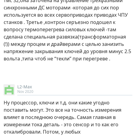
тмс 32,она заточена на управление трехфазными
синхронными ДС моторами -которая до сих пор
используется во всех сервоприводах приводах ЧПУ
станков . Третье ,контрон серъезно подошел к
вопросу термоперегрева силовых ключей -там
сделана специальная развязка(трансформаторная
(!)) между процем и драйверами с целью занизить
напряжение закрывания ключей до уровня минус 2.5
вольта ,типа чтоб не “текли” при перегреве .
L2-Max
Nov 2020
Ну процессор, ключи и т.д. они какие угодно
поставить могут. Это все на точность измерения
влияет в последнюю очередь. Самая главная в
измерении тока деталь - это сенсор и то как его
откалибровали. Потом, у любых