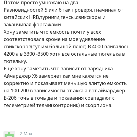
Потом просто умножаю на два.
Разновидностей 5 или 6 так проверял начиная от
китайских HRB,турниги,генсы,свикскоры и
заканчивая форсажами.
Хочу заметить что емкость почти у всех
соответствовала кроме на мое удивление
свикскоров(тут им большой плюс).В 4000 вливалось
4200 а в 3300 -3500 хотя все остальные тютелька в
тютельку.
Еще хочу заметить что зависит от зарядника.
Айчарджер Х6 замеряет как мне кажется не
корректно и показывает меньшую влитую емкость
на 100-200 в зависимости от акка а вот айчарджер
Б-206 точь в точь да и показания совпадают с
телеметрией телми(контроник) и скорпиона.
L2-Max