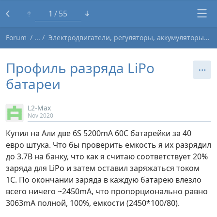
1
55
Forum
Электродвигатели, регуляторы, аккумуляторы, зарядники
Профиль разряда LiPo
батареи
L2-Max
Nov 2020
Купил на Али две 6S 5200mA 60C батарейки за 40
евро штука. Что бы проверить емкость я их разрядил
до 3.7В на банку, что как я считаю соответствует 20%
заряда для LiPo и затем оставил заряжаться током
1C. По окончании заряда в каждую батарею влезло
всего ничего ~2450mA, что пропорционально равно
3063mA полной, 100%, емкости (2450*100/80).