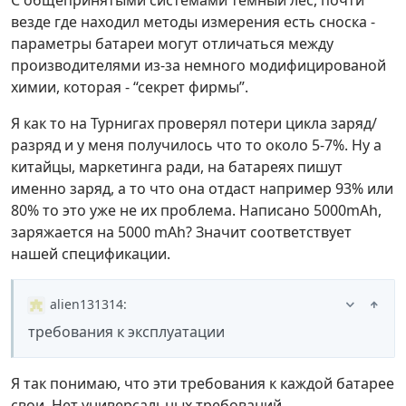
С общепринятыми системами темный лес, почти
везде где находил методы измерения есть сноска -
параметры батареи могут отличаться между
производителями из-за немного модифицированой
химии, которая - “секрет фирмы”.
Я как то на Турнигах проверял потери цикла заряд/
разряд и у меня получилось что то около 5-7%. Ну а
китайцы, маркетинга ради, на батареях пишут
именно заряд, а то что она отдаст например 93% или
80% то это уже не их проблема. Написано 5000mAh,
заряжается на 5000 mAh? Значит соответствует
нашей спецификации.
alien131314
:
требования к эксплуатации
Я так понимаю, что эти требования к каждой батарее
свои. Нет универсальных требований.