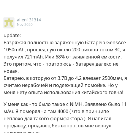
alien131314
Nov 2020
update:
Разряжая полностью заряженную батарею GensAce
1050mAh, прошедшую около 200 циклов током 3С, я
получил 721mAh. Или 68% от заявленной емкости.
Это притом, что - повторюсь - батарея далеко не
новая.
Батарею, в которую от 3.7В до 4.2 влезает 2500мач, я
считаю нерабочей и подлежащей помойке. Но у
меня нету опыта использования китайского говна!
У меня как - то было такое с NiMH. Заявлено было 11
мАч. Я померял - а там 4000 ( что в принципе
неплохо для такого формфактора ). Я написал
продавцу, продавец без вопросов мне вернул
половину денег.