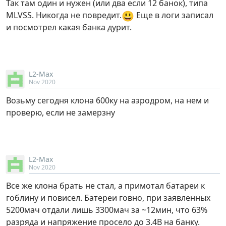
Так там один и нужен (или два если 12 банок), типа
😃
MLVSS. Никогда не повредит.
Еще в логи записал
и посмотрел какая банка дурит.
L2-Max
Nov 2020
Возьму сегодня клона 600ку на аэродром, на нем и
проверю, если не замерзну
L2-Max
Nov 2020
Все же клона брать не стал, а примотал батареи к
гоблину и повисел. Батереи говно, при заявленных
5200мач отдали лишь 3300мач за ~12мин, что 63%
разряда и напряжение просело до 3.4В на банку.