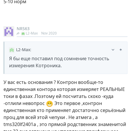
5-10 норм
NRS63
L2-Max
Nov 2020
L2-Max
:
Я бы еще поставил под сомнение точность
измерения Котроника.
У вас есть основания ? Контрон вообще-то
единственная контора которая измеряет РЕАЛЬНЫЕ
токи в фазах .Поэтому ей посчитать скоко -куда
😁
-отлили невопрос
Это первое ,контрон
единственная кто применяет достаточно серьёзный
проц для всей этой чепухи . Не атмега , а
tms320lf2401a , это прямой родственник знаменитой