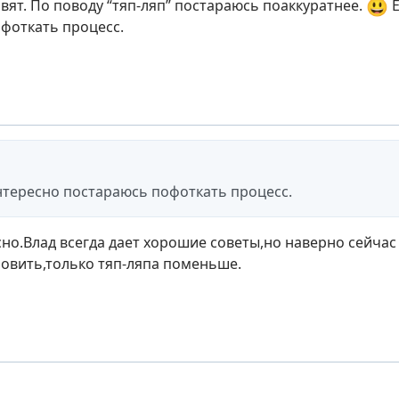
😃
вят. По поводу “тяп-ляп” постараюсь поаккуратнее.
Е
фоткать процесс.
нтересно постараюсь пофоткать процесс.
но.Влад всегда дает хорошие советы,но наверно сейчас 
новить,только тяп-ляпа поменьше.