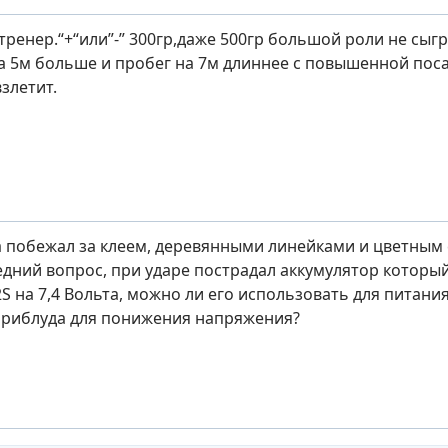
тренер.“+“или”-” 300гр,даже 500гр большой роли не сыг
на 5м больше и пробег на 7м длиннее с повышенной пос
злетит.
а побежал за клеем, деревянными линейками и цветным
ледний вопрос, при ударе пострадал аккумулятор которы
S на 7,4 Вольта, можно ли его использовать для питани
приблуда для понижения напряжения?