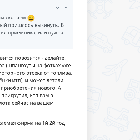
😃
ым скотчем
рый пришлось выкинуть. В
ания приемника, или нужна
вится повозится - делайте.
ра (шпангоуты на фотках уже
моторного отсека от топлива,
ёнки итп), и может детали
е приобретения нового. А
 прикрутил, итп вам в
илота сейчас на вашем
жаемая фирма на 1й 2й год