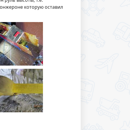
 руль высоты, т.е.
лонжероне которую оставил