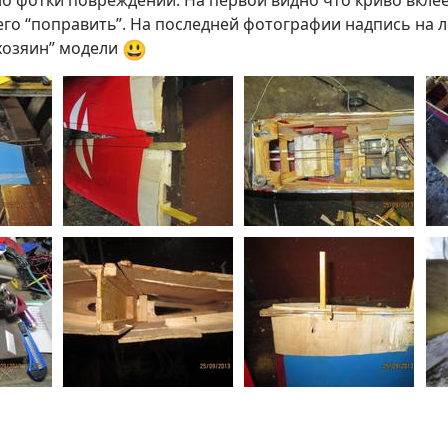
о фотки повреждений. На первой видно что криво вклеен
его “поправить”. На последней фотографии надпись на 
😃
хозяин” модели