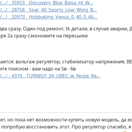
/…/__35923__Discovery_Blue_Balsa_Hi_W…
/…/__28758__Soar_40_Sports_Low_Wing_B…
/…/__20973__Hobbyking_Venus_0_40_0_46…
ва сразу. Один под ремонт, tk детали, в случае аварии,
еря 2а сразу сэкономите на пересылке
ается: вольтаж регулятор, стабилизатор напряжения, B
те поиском - вам надо на 5в - 6в
/…/__4319__TURNIGY_3A_UBEC_w_Noise_Re…
ет, но пока нет возможности купить новую модель, да е
и попробую восстановить этот. Про регулятор спасибо, я