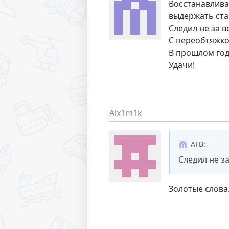
Восстанавлива
выдержать ст
Следил не за в
С переобтяжко
В прошлом год
Удачи!
Alx1m1k
AFB
:
Следил не за
Золотые слов