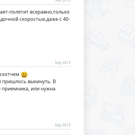
Sep 2013
рает-полетит всеравно,только
адочной скоростью.даже с 40-
Sep 2013
😃
 скотчем
й пришлось выкинуть. В
я приемника, или нужна
Sep 2013