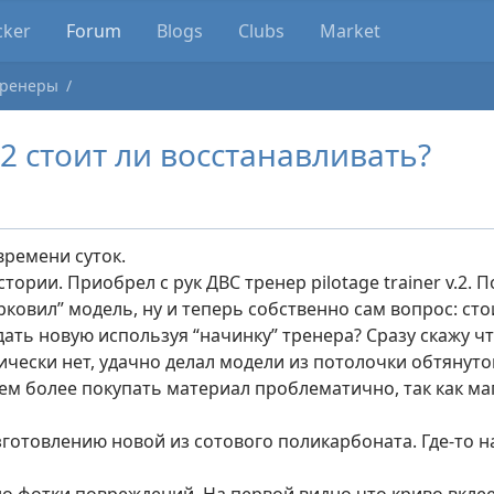
cker
Forum
Blogs
Clubs
Market
Тренеры
V.2 стоит ли восстанавливать?
времени суток.
тории. Приобрел с рук ДВС тренер pilotage trainer v.2. 
ковил” модель, ну и теперь собственно сам вопрос: сто
дать новую используя “начинку” тренера? Сразу скажу ч
ически нет, удачно делал модели из потолочки обтянуто
Тем более покупать материал проблематично, так как ма
зготовлению новой из сотового поликарбоната. Где-то 