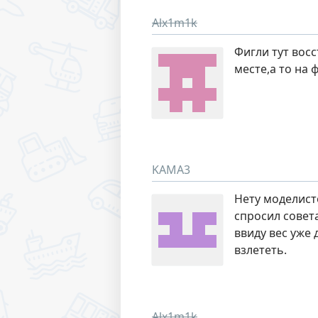
Alx1m1k
Фигли тут вос
месте,а то на 
KAMA3
Нету моделисто
спросил совета
ввиду вес уже 
взлететь.
Alx1m1k