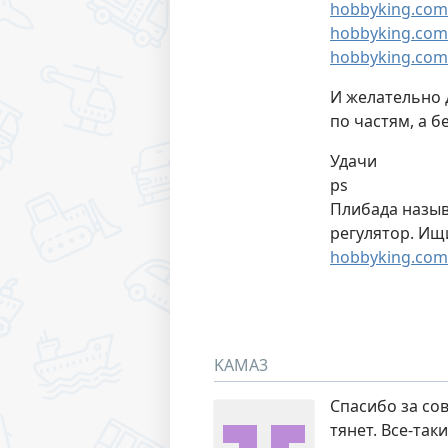
hobbyking.com
hobbyking.com
hobbyking.com
И желательно д
по частям, а б
Удачи
ps
Плибада назыв
регулятор. Ищи
hobbyking.com
KAMA3
Спасибо за сов
тянет. Все-так