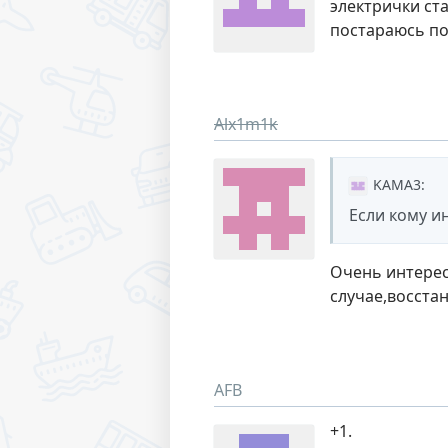
электрички ста
постараюсь по
Alx1m1k
KAMA3
:
Если кому и
Очень интерес
случае,восста
AFB
+1.