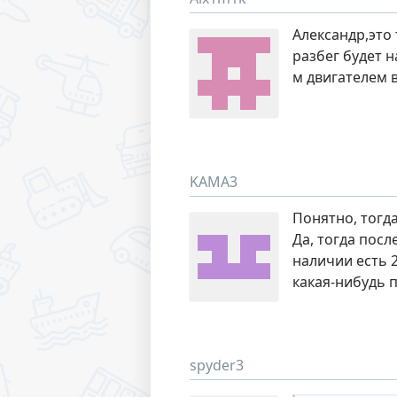
Александр,это 
разбег будет 
м двигателем в
KAMA3
Понятно, тогд
Да, тогда пос
наличии есть 2
какая-нибудь 
spyder3