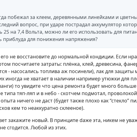
гда побежал за клеем, деревянными линейками и цветн
оследний вопрос, при ударе пострадал аккумулятор кото
ь 2S на 7,4 Вольта, можно ли его использовать для пит
ь приблуда для понижения напряжения?
 его не восстановите до нормальной кондиции. Если нра
отом посчитаете затраты: плёнка, клей, древесина, фане
тся - насосались топлива аж посинели), лак для защиты 
их иногда не хватает в наличии например утюжки для пл
шланги) то увидите что цена ремонта будет много больш
 типа тяп-ляп и в небо - скотчем подмотал, проволокой
пыта ничего не даст (будет также плохо как “стекло” п
усков кем то неаккуратно склееное).
вет закажите новый. В принципе dаже эта, никем не ува
е сгодится. Любой из этих.