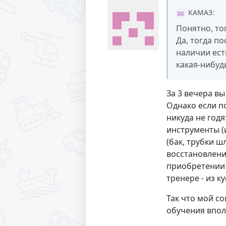
KAMA3
:
Понятно, то
Да, тогда п
наличии ест
какая-нибуд
За 3 вечера вы
Однако если п
никуда не годя
инструменты (
(бак, трубки 
восстановление
приобретении о
тренере - из к
Так что мой со
обучения вполн