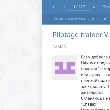
1
227
Tra
Forum
Самолёты - ДВС
ДВС 
Pilotage trainer 
KAMA3
Всем доброго 
Начну с предыс
полетов “замор
или лучше соз
пленкой практ
электролеты. 
жительства.
Скланяюсь к и
“Спадах”.