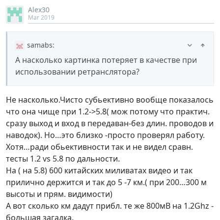
Аlex30
Mar 2019
samabs
:
А насколько картинка потеряет в качестве при
использовании ретранслятора?
Не насколько.Чисто субьективно вообще показалось
что она чище при 1.2->5.8( мож потому что практич.
сразу выход и вход в передаван-без длин. проводов и
наводок). Но…это близко -просто проверял работу.
Хотя…ради обьективности так и не видел сравн.
тесты 1.2 vs 5.8 по дальности.
На ( на 5.8) 600 китайских миливатах видео и так
прилично держится и так до 5 -7 км.( при 200…300 м
высоты и прям. видимости)
А вот сколько км дадут прибл. те же 800мВ на 1.2Ghz -
большая загадка.