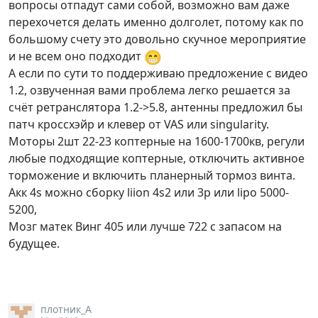
вопросы отпадут сами собой, возможно вам даже
перехочется делать именно долголет, потому как по
большому счету это довольно скучное мероприятие
😁
и не всем оно подходит
А если по сути то поддерживаю предложение с видео
1.2, озвученная вами проблема легко решается за
счёт ретранслятора 1.2->5.8, антенны предложил бы
патч кроссхэйр и клевер от VAS или singularity.
Моторы 2шт 22-23 коптерные на 1600-1700кв, регули
любые подходящие коптерные, отключить активное
торможение и включить планерный тормоз винта.
Акк 4s можно сборку liion 4s2 или 3p или lipo 5000-
5200,
Мозг матек Винг 405 или лучше 722 с запасом на
будущее.
плотник_А