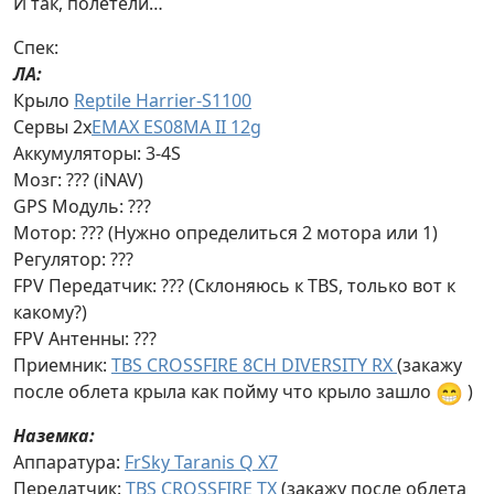
И так, полетели…
Спек:
ЛА:
Крыло
Reptile Harrier-S1100
Сервы 2x
EMAX ES08MA II 12g
Аккумуляторы: 3-4S
Мозг: ??? (iNAV)
GPS Модуль: ???
Мотор: ??? (Нужно определиться 2 мотора или 1)
Регулятор: ???
FPV Передатчик: ??? (Склоняюсь к TBS, только вот к
какому?)
FPV Антенны: ???
Приемник:
TBS CROSSFIRE 8CH DIVERSITY RX
(закажу
😁
после облета крыла как пойму что крыло зашло
)
Наземка:
Аппаратура:
FrSky Taranis Q X7
Передатчик:
TBS CROSSFIRE TX
(закажу после облета