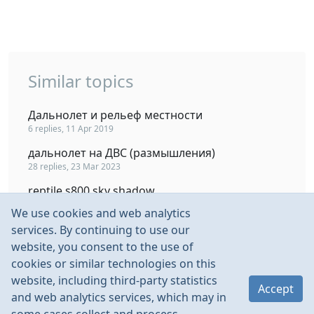
Similar topics
Дальнолет и рельеф местности
6 replies, 11 Apr 2019
дальнолет на ДВС (размышления)
28 replies, 23 Mar 2023
reptile s800 sky shadow
1511 replies, 1 Jul 2021
We use cookies and web analytics
Квадрокоптер на раме Alien Reptile
services. By continuing to use our
9 replies, 19 Mar 2016
website, you consent to the use of
cookies or similar technologies on this
Reptile Harrier S1100
website, including third-party statistics
49 replies, 4 Dec 2021
Accept
and web analytics services, which may in