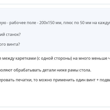
ую - рабочее поле - 200х150 мм, плюс по 50 мм на кажду
ий станок?
го винта?
е между каретками (с одной стороны) на много меньше 
воляют обрабатывать детали ниже рамы стола.
еровать печатки, то можно применить один винт + подв