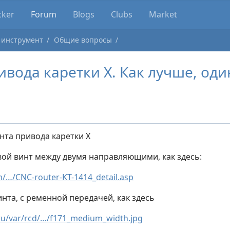
cker
Forum
Blogs
Clubs
Market
 инструмент
Общие вопросы
ивода каретки X. Как лучше, оди
нта привода каретки X
вой винт между двумя направляющими, как здесь:
…/CNC-router-KT-1414_detail.asp
нта, с ременной передачей, как здесь
u/var/rcd/…/f171_medium_width.jpg