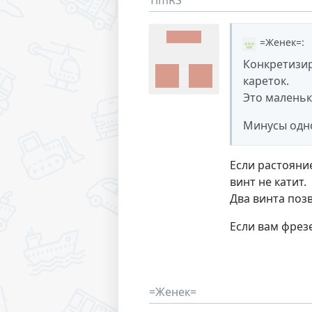
TimRS
=Женек=
:
Конкретизир
кареток.
Это маленьк
Минусы одно
Если растояни
винт не катит.
Два винта поз
Если вам фрез
=Женек=