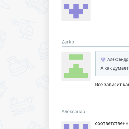
Zarko
Александр
А как думае
Всё зависит к
Александр=
соответственн