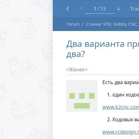
1
13
Tra
Forum
Станки ЧПУ, Hobby CNC,
Два варианта пр
два?
=Женек=
Есть два вариа
один ходо
www.k2cnc.com/
Ходовых ви
www.rcdesign.r