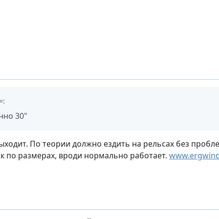
=
:
нно 30"
ыходит. По теории должно ездить на рельсах без пробле
к по размерах, вроди нормально работает.
www.ergwind