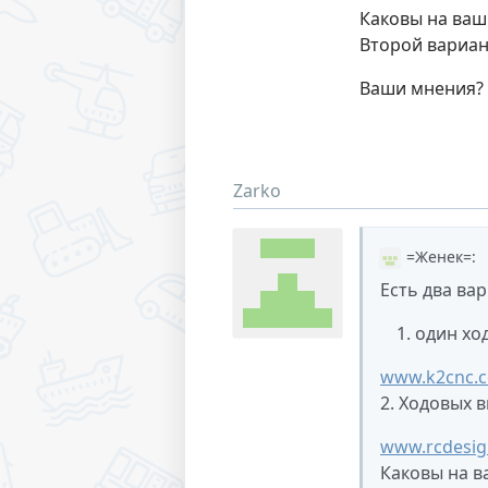
Каковы на ваш
Второй вариант
Ваши мнения?
Zarko
=Женек=
:
Есть два ва
один хо
www.k2cnc.c
2. Ходовых в
www.rcdesig
Каковы на в