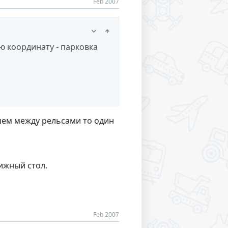
Feb 2007
ю координату - парковка
чем между рельсами то один
ижный стол.
Feb 2007