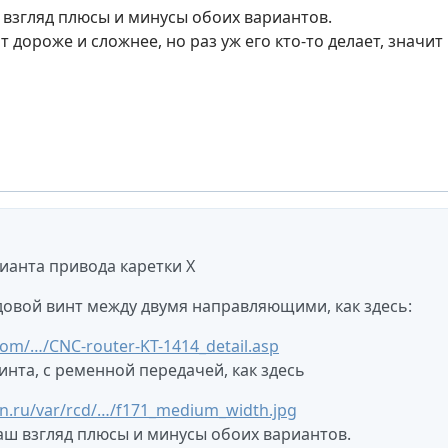
 взгляд плюсы и минусы обоих вариантов.
 дороже и сложнее, но раз уж его кто-то делает, значит 
рианта привода каретки X
довой винт между двумя направляющими, как здесь:
om/…/CNC-router-KT-1414_detail.asp
инта, с ременной передачей, как здесь
n.ru/var/rcd/…/f171_medium_width.jpg
аш взгляд плюсы и минусы обоих вариантов.