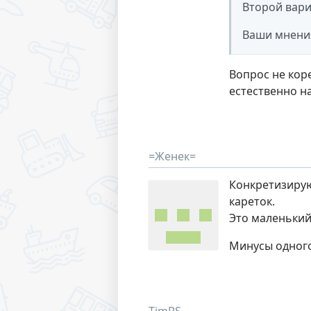
Второй вариа
Ваши мнени
Вопрос не кор
естественно н
=Женек=
Конкретизирую 
кареток.
Это маленький
Минусы одного