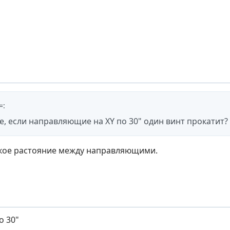
=
:
те, если направляющие на XY по 30" один винт прокатит?
акое растояние между направляющими.
о 30"