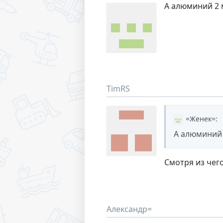
А алюминий 2 
TimRS
=Женек=
:
А алюминий 
Смотря из чего
Александр=