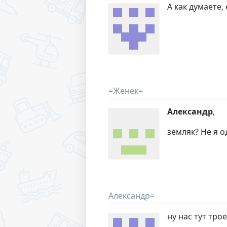
А как думаете,
=Женек=
Александр
,
земляк? Не я 
Александр=
ну нас тут тро