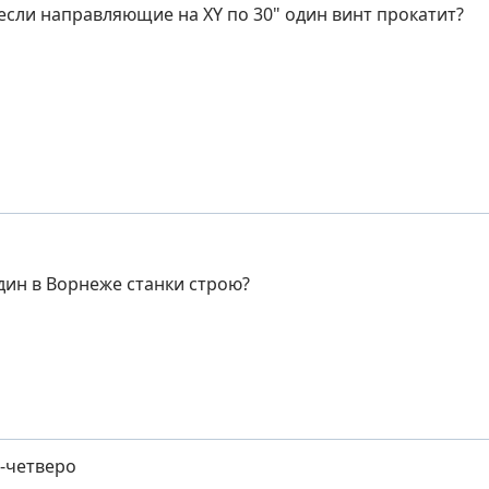
 если направляющие на XY по 30" один винт прокатит?
один в Ворнеже станки строю?
е-четверо