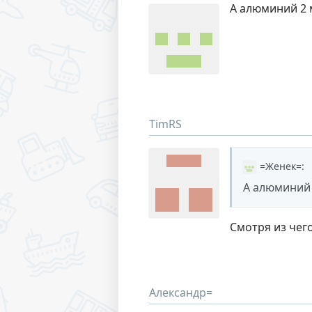
А алюминий 2 
TimRS
=Женек=
:
А алюминий 
Смотря из чего
Александр=