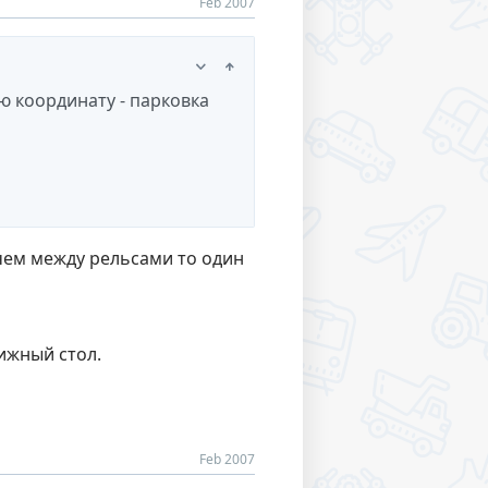
Feb 2007
ю координату - парковка
чем между рельсами то один
ижный стол.
Feb 2007