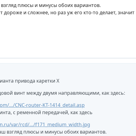
 взгляд плюсы и минусы обоих вариантов.
 дороже и сложнее, но раз уж его кто-то делает, значит 
рианта привода каретки X
довой винт между двумя направляющими, как здесь:
om/…/CNC-router-KT-1414_detail.asp
инта, с ременной передачей, как здесь
n.ru/var/rcd/…/f171_medium_width.jpg
аш взгляд плюсы и минусы обоих вариантов.