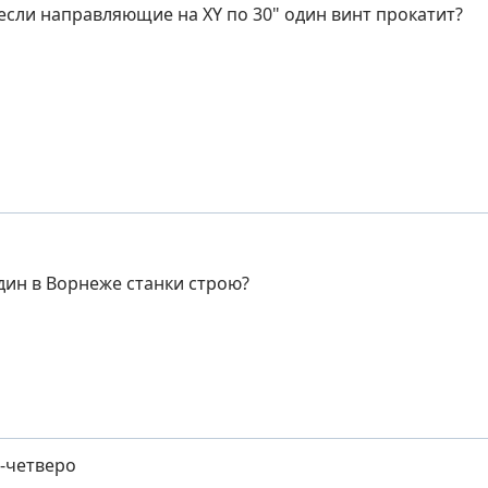
 если направляющие на XY по 30" один винт прокатит?
один в Ворнеже станки строю?
е-четверо