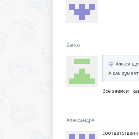
Zarko
Александр
А как думае
Всё зависит к
Александр=
соответственн