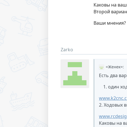
Каковы на ваш
Второй вариант
Ваши мнения?
Zarko
=Женек=
:
Есть два ва
один хо
www.k2cnc.c
2. Ходовых в
www.rcdesig
Каковы на в