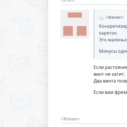
TimRS
=Женек=
:
Конкретизир
кареток.
Это маленьк
Минусы одно
Если растояни
винт не катит.
Два винта поз
Если вам фрез
=Женек=