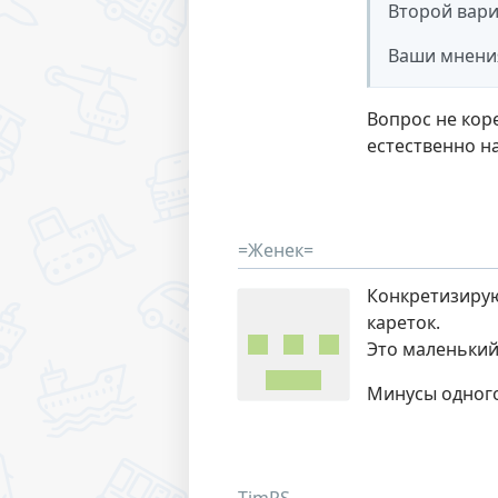
Второй вариа
Ваши мнени
Вопрос не кор
естественно н
=Женек=
Конкретизирую 
кареток.
Это маленький
Минусы одного