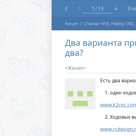
1
13
Tra
Forum
Станки ЧПУ, Hobby CNC,
Два варианта пр
два?
=Женек=
Есть два вариа
один ходо
www.k2cnc.com/
Ходовых ви
www.rcdesign.r