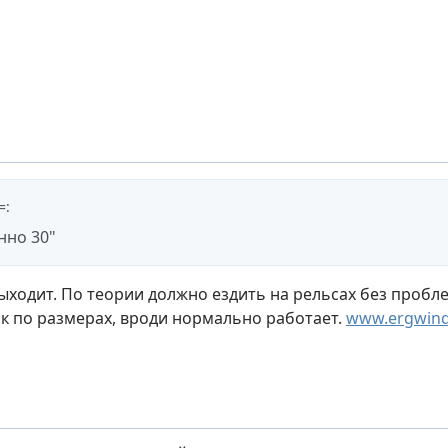
=
:
нно 30"
ыходит. По теории должно ездить на рельсах без пробле
к по размерах, вроди нормально работает.
www.ergwind