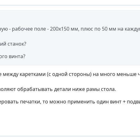
ую - рабочее поле - 200х150 мм, плюс по 50 мм на кажду
ий станок?
го винта?
е между каретками (с одной стороны) на много меньше 
воляют обрабатывать детали ниже рамы стола.
еровать печатки, то можно применить один винт + подв