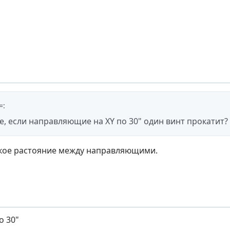
=
:
те, если направляющие на XY по 30" один винт прокатит?
акое растояние между направляющими.
о 30"