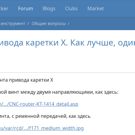
cker
Forum
Blogs
Clubs
Market
 инструмент
Общие вопросы
ивода каретки X. Как лучше, оди
нта привода каретки X
вой винт между двумя направляющими, как здесь:
…/CNC-router-KT-1414_detail.asp
нта, с ременной передачей, как здесь
u/var/rcd/…/f171_medium_width.jpg