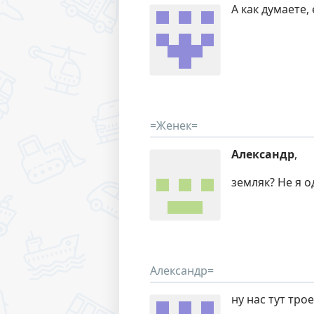
А как думаете,
=Женек=
Александр
,
земляк? Не я 
Александр=
ну нас тут тро