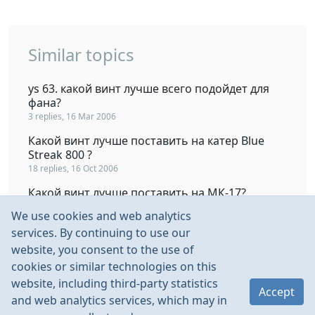
Similar topics
ys 63. какой винт лучше всего подойдет для
фана?
3 replies, 16 Mar 2006
Какой винт лучше поставить на катер Blue
Streak 800 ?
18 replies, 16 Oct 2006
Какой винт лучше поставить на МК-17?
7 replies, 23 May 2008
We use cookies and web analytics
Навскидку - какой ходовой винт лучше взять?
services. By continuing to use our
5 replies, 3 Jun 2011
website, you consent to the use of
cookies or similar technologies on this
Два варианта соединения FVP начинки
website, including third-party statistics
16 replies, 14 Oct 2010
Accept
and web analytics services, which may in