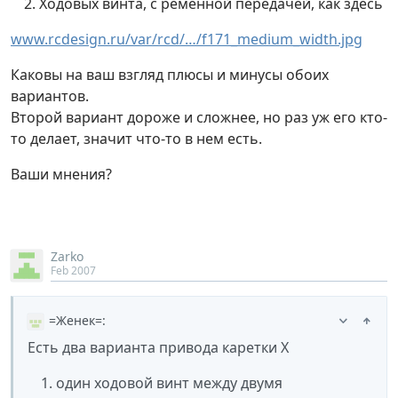
Ходовых винта, с ременной передачей, как здесь
www.rcdesign.ru/var/rcd/…/f171_medium_width.jpg
Каковы на ваш взгляд плюсы и минусы обоих
вариантов.
Второй вариант дороже и сложнее, но раз уж его кто-
то делает, значит что-то в нем есть.
Ваши мнения?
Zarko
Feb 2007
=Женек=
:
Есть два варианта привода каретки X
один ходовой винт между двумя