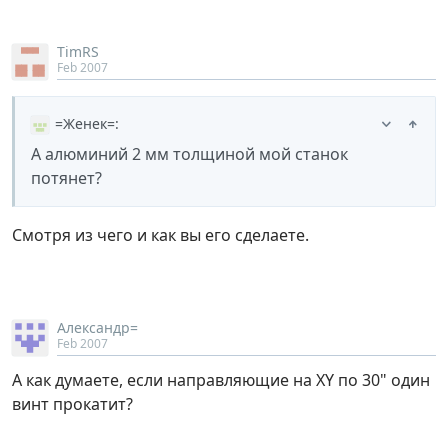
TimRS
Feb 2007
=Женек=
:
А алюминий 2 мм толщиной мой станок
потянет?
Смотря из чего и как вы его сделаете.
Александр=
Feb 2007
А как думаете, если направляющие на XY по 30" один
винт прокатит?