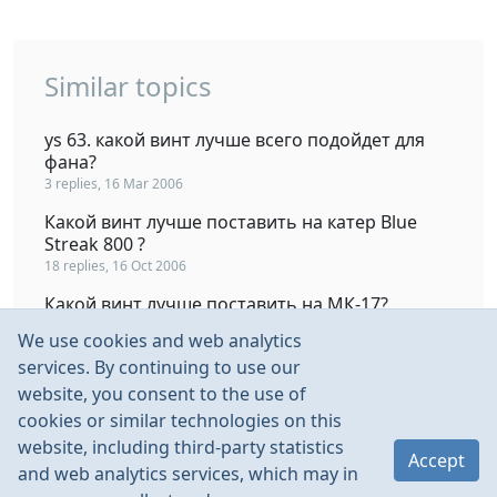
Similar topics
ys 63. какой винт лучше всего подойдет для
фана?
3 replies, 16 Mar 2006
Какой винт лучше поставить на катер Blue
Streak 800 ?
18 replies, 16 Oct 2006
Какой винт лучше поставить на МК-17?
7 replies, 23 May 2008
We use cookies and web analytics
Навскидку - какой ходовой винт лучше взять?
services. By continuing to use our
5 replies, 3 Jun 2011
website, you consent to the use of
cookies or similar technologies on this
Два варианта соединения FVP начинки
website, including third-party statistics
16 replies, 14 Oct 2010
Accept
and web analytics services, which may in