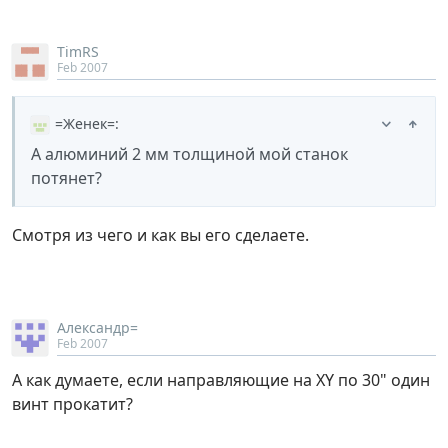
TimRS
Feb 2007
=Женек=
:
А алюминий 2 мм толщиной мой станок
потянет?
Смотря из чего и как вы его сделаете.
Александр=
Feb 2007
А как думаете, если направляющие на XY по 30" один
винт прокатит?