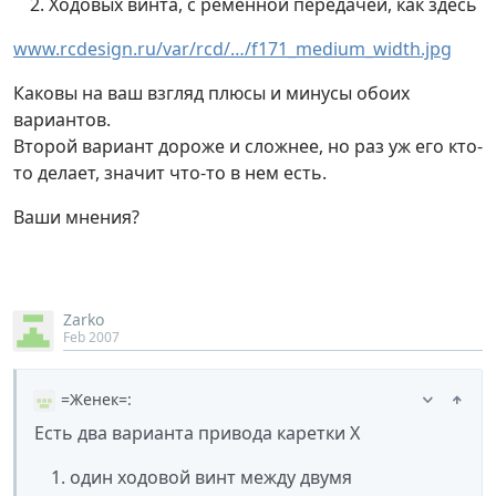
Ходовых винта, с ременной передачей, как здесь
www.rcdesign.ru/var/rcd/…/f171_medium_width.jpg
Каковы на ваш взгляд плюсы и минусы обоих
вариантов.
Второй вариант дороже и сложнее, но раз уж его кто-
то делает, значит что-то в нем есть.
Ваши мнения?
Zarko
Feb 2007
=Женек=
:
Есть два варианта привода каретки X
один ходовой винт между двумя