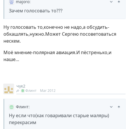
majoro
:
Зачем голосовать то???
Ну голосовать то,конечно не надо,а обсудить-
обкашлять,нужно.Может Сергею посоветоваться
нескем.
Моё мнение-полярная авиация.И пёстренько,и
наше…
чук2
Флинт
Mar 2012
Флинт
:
Ну если что(как говаривали старые маляры)
перекрасим