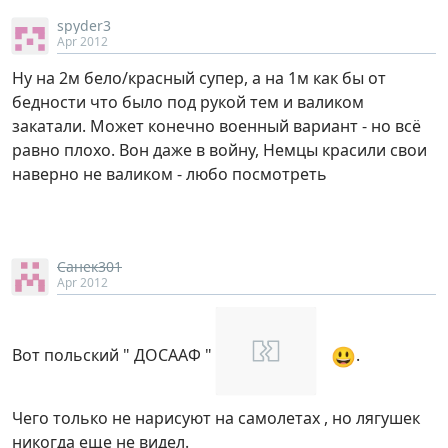
spyder3
Apr 2012
Ну на 2м бело/красный супер, а на 1м как бы от
бедности что было под рукой тем и валиком
закатали. Может конечно военный вариант - но всё
равно плохо. Вон даже в войну, Немцы красили свои
наверно не валиком - любо посмотреть
Санек301
Apr 2012
😃
Вот польский " ДОСААФ "
.
Чего только не нарисуют на самолетах , но лягушек
никогда еще не видел.