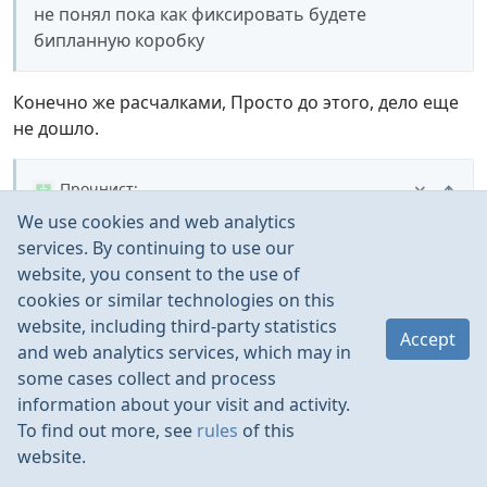
не понял пока как фиксировать будете
бипланную коробку
Конечно же расчалками, Просто до этого, дело еще
не дошло.
Прочнист
:
We use cookies and web analytics
Придумали уже как доставлять до летного поля
services. By continuing to use our
будете??
website, you consent to the use of
cookies or similar technologies on this
До аэропорта 8 км, при огромном желании, можно и
website, including third-party statistics
на моей легковушке, на крыше, подложив под
Accept
and web analytics services, which may in
модель, коврик для занятия фитнесом.
some cases collect and process
Ну а на дальние расстояния, придется просить
information about your visit and activity.
друзей, товарищуй, на “минивэнах”
To find out more, see
rules
of this
website.