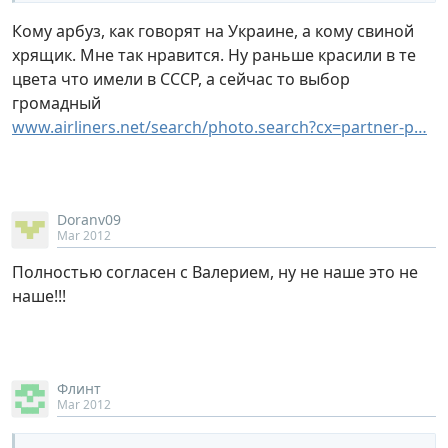
Кому арбуз, как говорят на Украине, а кому свиной
хрящик. Мне так нравится. Ну раньше красили в те
цвета что имели в СССР, а сейчас то выбор
громадный
www.airliners.net/search/photo.search?cx=partner-p…
Doranv09
Mar 2012
Полностью согласен с Валерием, ну не наше это не
наше!!!
Флинт
Mar 2012