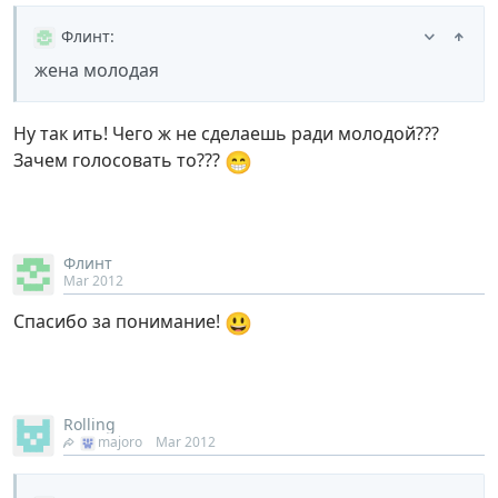
Флинт
:
жена молодая
Ну так ить! Чего ж не сделаешь ради молодой???
😁
Зачем голосовать то???
Флинт
Mar 2012
😃
Спасибо за понимание!
Rolling
majoro
Mar 2012