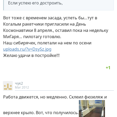
Если успею его достроить,
Вот тоже с временем засада, успеть бы…тут в
Когалым ракетчики пригласили на День
Космонавтики 8 апреля., оставил пока на недельку
МиГаря… пилотагу готовлю.
Наш сибирячек, полетали на нем по осени
uploads.ru/?v=DsySz.jpg
Желаю удачи в постройке!!!
чук2
Mar 2012
Работа движется, но медленно. Склеил фюзеляж и
верхнее крыло. Вот, что получилось.