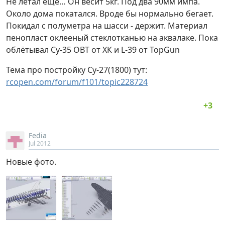
Не летал ещё… Он весит 5кг. Под два 90мм импа.
Около дома покатался. Вроде бы нормально бегает.
Покидал с полуметра на шасси - держит. Материал
пенопласт оклееный стеклотканью на аквалаке. Пока
облётывал Су-35 ОВТ от ХК и L-39 от ТорGun
Тема про постройку Су-27(1800) тут:
rcopen.com/forum/f101/topic228724
Fedia
Jul 2012
Новые фото.