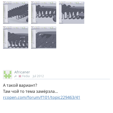
Africaner
Fedia
Jul 2012
А такой вариант?
Там чой то тема замёрзла…
rcopen.com/forum/f101/topic229463/41