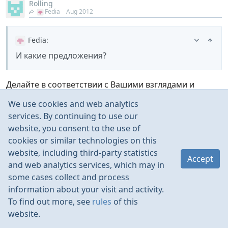
Rolling
Fedia
Aug 2012
Fedia
:
И какие предложения?
Делайте в соответствии с Вашими взглядами и
возможностями,приобретёте конкретный
We use cookies and web analytics
опыт,построите следующую,гораздо лучше
services. By continuing to use our
предыдущей.Это и есть диалектика развития.Главное
website, you consent to the use of
не в результате,главное в процессе!
cookies or similar technologies on this
website, including third-party statistics
Accept
and web analytics services, which may in
some cases collect and process
askad
information about your visit and activity.
Fedia
Aug 2012
To find out more, see
rules
of this
website.
Fedia
: