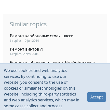
Similar topics
Ремонт карбоновых стоек шасси
6 replies, 10 Jun 2019
Ремонт винтов ?!
4 replies, 2 Nov 2006
Ремонт карбонового винта. Ну убейте меня.
121 replies, 17 Aug 2013
We use cookies and web analytics
ремонт компазитного винта
services. By continuing to use our
9 replies, 9 Apr 2019
website, you consent to the use of
cookies or similar technologies on this
маленькое ЛК из карбоновых реек
website, including third-party statistics
20 replies, 17 Jun 2008
Accept
and web analytics services, which may in
some cases collect and process