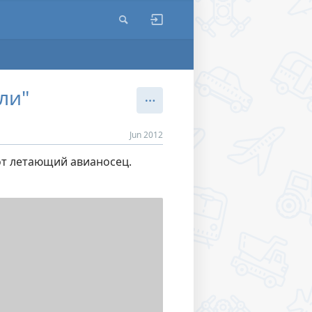
ели"
Jun 2012
от летающий авианосец.