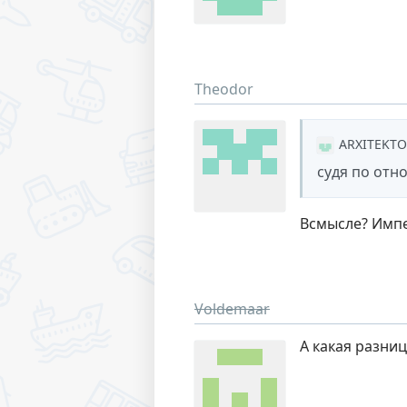
Theodor
ARXITEKT
судя по отн
Всмысле? Импе
Voldemaar
А какая разниц