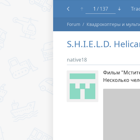
1
137
Tra
Forum
Квадрокоптеры и мульт
S.H.I.E.L.D. Нeli
native18
Фильм "Мстите
Несколько чел