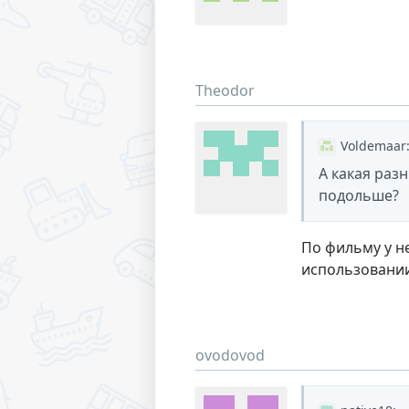
Theodor
Voldemaar
А какая разн
подольше?
По фильму у н
использовани
ovodovod