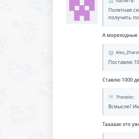
native18
:
Полетная сх
получить по
А мореходные 
Alex_Zharo
Поставлю 10
Ставлю 1000 д
Theodor
:
Всмысле? Им
Тааааак это уж