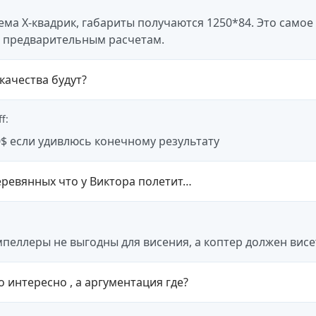
ема Х-квадрик, габариты получаются 1250*84. Это самое 
 предварительным расчетам.
качества будут?
ff
:
$ если удивлюсь конечному результату
еревянных что у Виктора полетит…
пеллеры не выгодны для висения, а коптер должен висе
о интересно , а аргументация где?