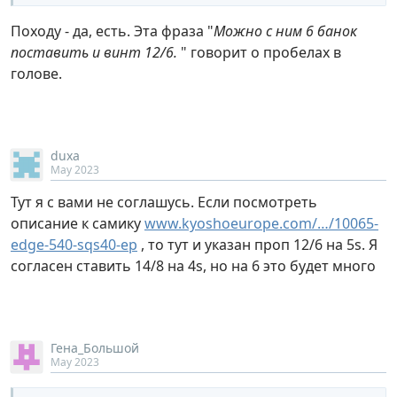
Походу - да, есть. Эта фраза "
Можно с ним 6 банок
поставить и винт 12/6.
" говорит о пробелах в
голове.
duxa
May 2023
Тут я с вами не соглашусь. Если посмотреть
описание к самику
www.kyoshoeurope.com/…/10065-
edge-540-sqs40-ep
, то тут и указан проп 12/6 на 5s. Я
согласен ставить 14/8 на 4s, но на 6 это будет много
Гена_Большой
May 2023