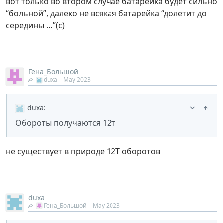
вот только во втором случае батарейка будет сильно
“больной”, далеко не всякая батарейка “долетит до
середины …”(с)
Гена_Большой
duxa
May 2023
duxa
:
Обороты получаются 12т
не существует в природе 12Т оборотов
duxa
Гена_Большой
May 2023