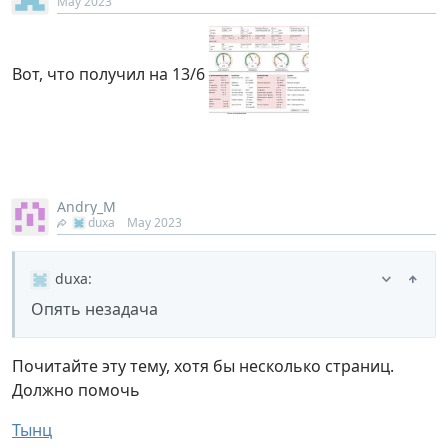
May 2023
Вот, что получил на 13/6
Andry_M
duxa
May 2023
duxa
:
Опять незадача
Почитайте эту тему, хотя бы несколько страниц.
Должно помочь
Тынц