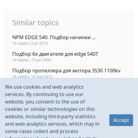
Similar topics
NPM EDGE 540. Подбор начинки ...
16 replies, 8 Jul 2013
Подбор бк двигателя для edge 540T
14 replies, 15 Jan 2006
Подбор пропеллера для мотора 3530 1100kv
16 replies, 14 Sep 2012
We use cookies and web analytics
Подскажите как поступить? подбор винта,
мотора, аккума. для траксас Бласт.
services. By continuing to use our
11 replies, 24 May 2010
website, you consent to the use of
cookies or similar technologies on this
Подбор мотора
website, including third-party statistics
17 replies, 30 Sep 2008
Accept
and web analytics services, which may in
some cases collect and process