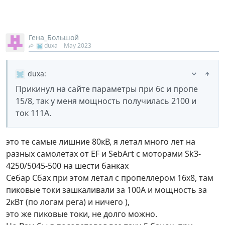
Гена_Большой
duxa
May 2023
duxa
:
Прикинул на сайте параметры при 6с и пропе
15/8, так у меня мощность получилась 2100 и
ток 111А.
это те самые лишние 80кВ, я летал много лет на
разных самолетах от EF и SebArt с моторами Sk3-
4250/5045-500 на шести банках
Себар Сбах при этом летал с пропеллером 16х8, там
пиковые токи зашкаливали за 100А и мощность за
2кВт (по логам рега) и ничего ),
это же пиковые токи, не долго можно.