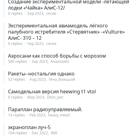
Создание экспериментальной модели -летающей
лодки «Чайка» АлиС-12/
0 replies
Sep 2023
сясик
Экспериментальная авиамодель лёгкого
палубного истребителя «Стервятник» -«Vulture»
АлиС- 310 – 12
0 replies
Sep 2023
сясик
Аэросани как способ борьбы с морозом
580 replies
Sep 2023
Avianosets
Ракеты--ностальгия однако
52 replies
Aug 2023
Гена_Большой
Самодельная версия heewing t1 vtol
0 replies
May 2023
Dem_yan
Параплан радиоуправляемый.
14 replies
Feb 2023
heavy_metal
экраноплан луч-5
104 replies
Dec 2022
R0K