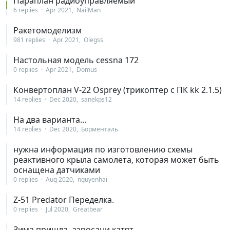
Параплан радиоуправляемый
6 replies
Apr 2021
NailMan
Ракетомоделизм
981 replies
Apr 2021
Olegss
Настольная модель cessna 172
0 replies
Apr 2021
Domus
Конвертоплан V-22 Osprey (трикоптер с ПК kk 2.1.5)
14 replies
Dec 2020
sanekps12
На два варианта...
14 replies
Dec 2020
Борменталь
нужна информация по изготовлению схемы
реактивного крыла самолета, которая может быть
оснащена датчиками
0 replies
Aug 2020
nguyenhai
Z-51 Predator Переделка.
0 replies
Jul 2020
Greatbear
Зима пришла, аэросани катят.