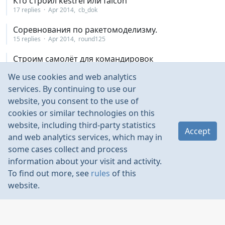
Кто строил kestrel или falcon
17 replies
Apr 2014
cb_dok
Соревнования по ракетомоделизму.
15 replies
Apr 2014
round125
Строим самолёт для командировок
30 replies
Mar 2014
cb_dok
We use cookies and web analytics
"чужой"- лк обратной стреловидноссти.
services. By continuing to use our
56 replies
Mar 2014
a_centaurus
website, you consent to the use of
cookies or similar technologies on this
Экраноплан
website, including third-party statistics
2 replies
Feb 2014
Alexandr1483
Accept
and web analytics services, which may in
GeoBat ГеоБат постройка
some cases collect and process
9 replies
Feb 2014
пелот
information about your visit and activity.
To find out more, see
rules
of this
опять автожир Durafly Auto-G Gyrocopter 821mm
website.
56 replies
Feb 2014
Dim_ok
самолеты-вертолеты детям или тема о
благотворительности
4 replies
Feb 2014
zig_zag_mac_cryac