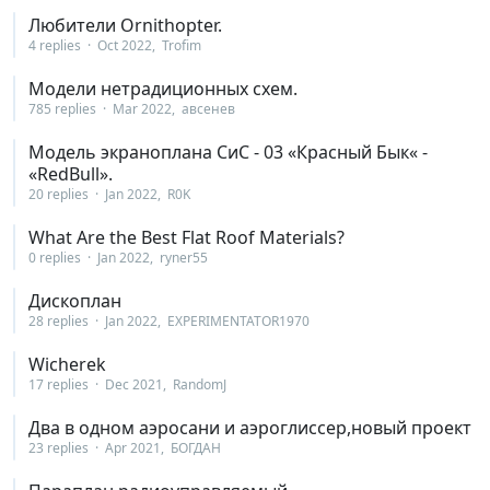
Любители Ornithopter.
4 replies
Oct 2022
Trofim
Модели нетрадиционных схем.
785 replies
Mar 2022
авсенев
Модель экраноплана СиС - 03 «Красный Бык« -
«RedBull».
20 replies
Jan 2022
R0K
What Are the Best Flat Roof Materials?
0 replies
Jan 2022
ryner55
Дископлан
28 replies
Jan 2022
EXPERIMENTATOR1970
Wicherek
17 replies
Dec 2021
RandomJ
Два в одном аэросани и аэроглиссер,новый проект
23 replies
Apr 2021
БОГДАН