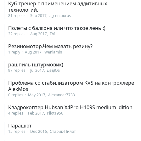
Куб-тренер с применением аддитивных
технологий.
81 replies
Sep 2017
a_centaurus
Полеты с балкона или что такое лень :)
22 replies
Aug 2017
EVIL
Резиномотор.Чем мазать резину?
1 reply
Aug 2017
Weniamin
рашпиль (штурмовик)
97 replies
Jul 2017
ДедЮз
Проблема со стабилизатором KVS на контроллере
AlexMos
0 replies
May 2017
Alexander7733
Квадрокоптер Hubsan X4Pro H109S medium idition
4 replies
Feb 2017
Pilot1956
Парашют
15 replies
Dec 2016
Старик-Пилот