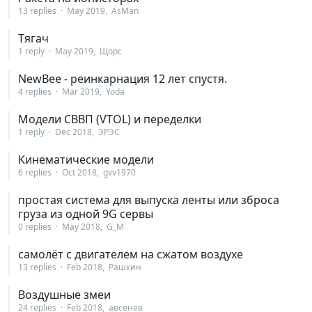
13 replies
May 2019
AsMan
Тягач
1 reply
May 2019
Щорс
NewBee - реинкарнация 12 лет спустя.
4 replies
Mar 2019
Yoda
Модели СВВП (VTOL) и переделки
1 reply
Dec 2018
ЭРЭС
Кинематические модели
6 replies
Oct 2018
gvv1970
простая система для выпуска ленты или зброса
груза из одной 9G сервы
0 replies
May 2018
G_M
самолёт с двигателем на сжатом воздухе
13 replies
Feb 2018
Рашкин
Воздушные змеи
24 replies
Feb 2018
авсенев