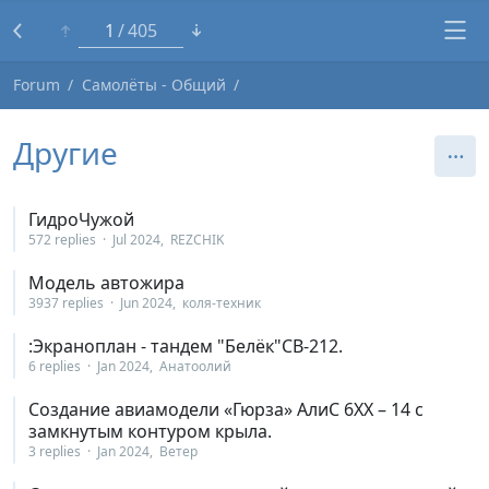
1
405
Forum
Самолёты - Общий
Другие
ГидроЧужой
572 replies
Jul 2024
REZCHIK
Модель автожира
3937 replies
Jun 2024
коля-техник
:Экраноплан - тандем "Белёк"СВ-212.
6 replies
Jan 2024
Анатоолий
Создание авиамодели «Гюрза» АлиС 6ХХ – 14 с
замкнутым контуром крыла.
3 replies
Jan 2024
Ветер