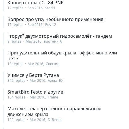
Конвертоплан CL-84 PNP
12 replies
Sep 2016
Stork1
Вопрос про утку необычного применения.
17 replies
Sep 2016
Rus-12
"торук" двухмоторный гидросамолёт - тандем
9 replies
May 2016
плотник_А
Принудительный обдув крыла , эффективно или
нет ?
13 replies
Mar 2016
Concord
Учимся у Берта Рутана
342 replies
Mar 2016
Алекс_Ю
SmartBird Festo и другие
134 replies
Mar 2016
Frame
Махолет-планер с плоско-параллельным
движением крыла
122 replies
Mar 2016
DrRinkes