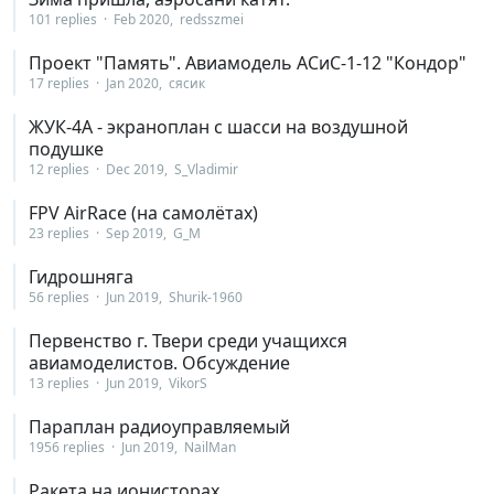
101 replies
Feb 2020
redsszmei
Проект "Память". Авиамодель АСиС-1-12 "Кондор"
17 replies
Jan 2020
сясик
ЖУК-4А - экраноплан с шасси на воздушной
подушке
12 replies
Dec 2019
S_Vladimir
FPV AirRace (на самолётах)
23 replies
Sep 2019
G_M
Гидрошняга
56 replies
Jun 2019
Shurik-1960
Первенство г. Твери среди учащихся
авиамоделистов. Обсуждение
13 replies
Jun 2019
VikorS
Параплан радиоуправляемый
1956 replies
Jun 2019
NailMan
Ракета на ионисторах