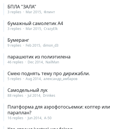
БПЛА "ЗАЛА"
3 replies
Mar 2015
Флинт
бумажный самолетик А4
3 replies
Mar 2015
CrazyElk
Бумеранг
9 replies
Feb 2015
dimon_d3
парашютик из полиэтилена
46 replies
Dec 2014
NailMan
Смею поднять тему про дирижабли.
5 replies
Aug 2014
александр_амбаров
Самодельный лук
88 replies
Jul 2014
Drinkes
Платформа для аэрофотосьемки: коптер или
параплан?
16 replies
Jun 2014
А-50