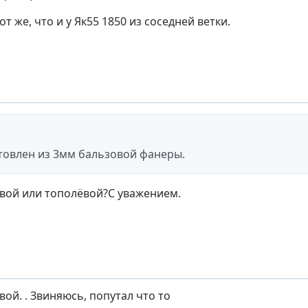
от же, что и у Як55 1850 из соседней ветки.
товлен из 3мм бальзовой фанеры.
овой или тополёвой?С уважением.
вой. . Звиняюсь, попутал что то