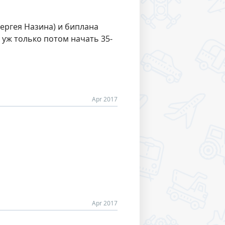
(Сергея Назина) и биплана
И уж только потом начать 35-
Apr 2017
Apr 2017