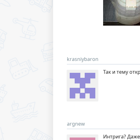
krasniybaron
Так и тему отк
argnew
Интрига? Даже 