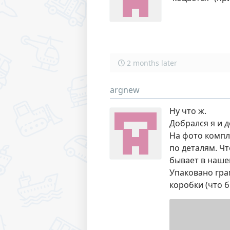
2 months later
argnew
Ну что ж.
Добрался я и д
На фото компл
по деталям. Ч
бывает в наше
Упаковано гра
коробки (что 