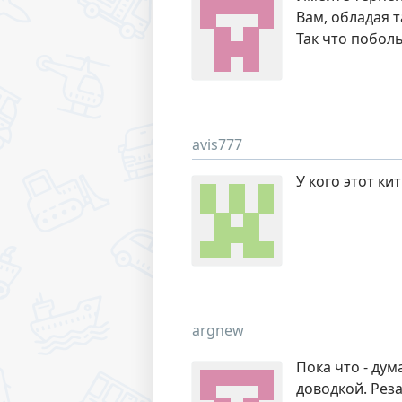
Вам, обладая 
Так что побол
avis777
У кого этот ки
argnew
Пока что - дум
доводкой. Рез