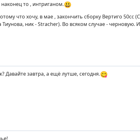
😃
 наконец то , интриганом.
потому что хочу, в мае , закончить сборку Вертиго 50сс 
 Тиунова, ник - Stracher). Во всяком случае - черновую. 
😋
? Давайте завтра, а ещё лутше, сегодня.
ье!