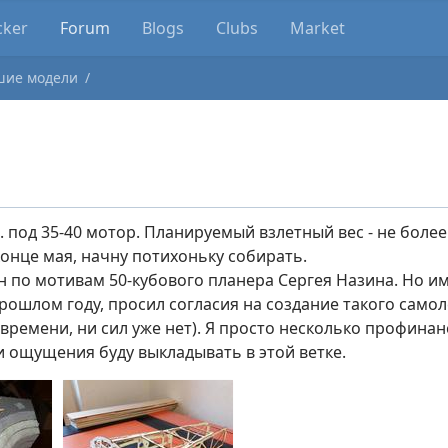
cker
Forum
Blogs
Clubs
Market
шие модели
 под 35-40 мотор. Планируемый взлетный вес - не более 
конце мая, начну потихоньку собирать.
н по мотивам 50-кубового планера Сергея Назина. Но и
 прошлом году, просил согласия на создание такого самол
и времени, ни сил уже нет). Я просто несколько профина
и ощущения буду выкладывать в этой ветке.