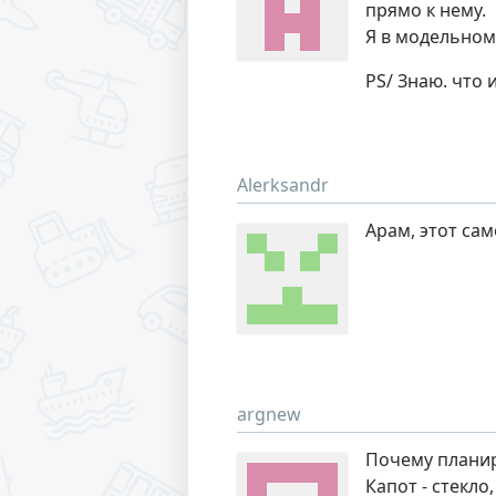
прямо к нему.
Я в модельном
PS/ Знаю. что 
Alerksandr
Арам, этот са
argnew
Почему планир
Капот - стекло,