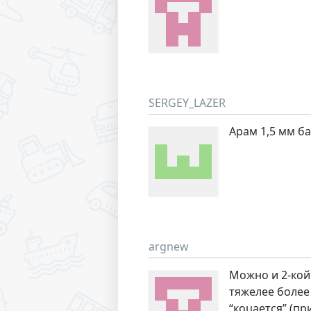
SERGEY_LAZER
Арам 1,5 мм ба
argnew
Можно и 2-кой.
тяжелее более 
“коцается” (пр