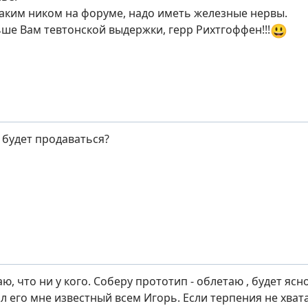
таким ником на форуме, надо иметь железные нервы.
😃
ьше Вам тевтонской выдержки, герр Рихтгоффен!!!
т будет продаваться?
аю, что ни у кого. Соберу прототип - облетаю , будет ясно
ал его мне известный всем Игорь. Если терпения не хва