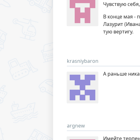
Чувствую себя,
В конце мая - 
Лазурит (Ивана
тую вертигу.
krasniybaron
А раньше никак
argnew
Имейте терпен