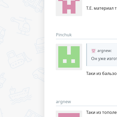
Т.Е. материал т
Pinchuk
argnew
:
Он уже изго
Таки из бальз
argnew
Таки из тополе