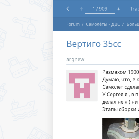
1
909
Tra
Forum
Самолёты - ДВС
Боль
Вертиго 35сс
argnew
Размахом 1900.
Думаю, что, в 
Самолет сдела
У Сергея я , в
делал не я ( н
Этапы сборки 