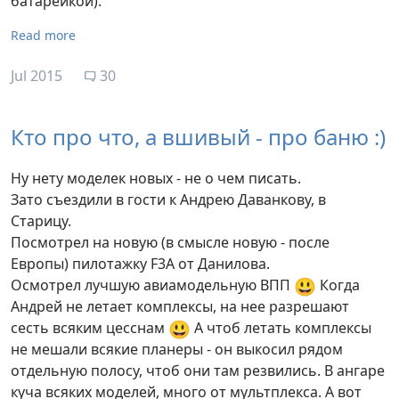
батарейкой).
Read more
Jul 2015
30
Кто про что, а вшивый - про баню :)
Ну нету моделек новых - не о чем писать.
Зато съездили в гости к Андрею Даванкову, в
Старицу.
Посмотрел на новую (в смысле новую - после
Европы) пилотажку F3A от Данилова.
😃
Осмотрел лучшую авиамодельную ВПП
Когда
Андрей не летает комплексы, на нее разрешают
😃
сесть всяким цесснам
А чтоб летать комплексы
не мешали всякие планеры - он выкосил рядом
отдельную полосу, чтоб они там резвились. В ангаре
куча всяких моделей, много от мультплекса. А вот