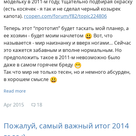
модельку в 2011-м году, тщательно подбирая окраску
(есть косячек - я так и не сделал черный козырек
капота).
rcopen.com/forum/f82/topic224806
Теперь этот “прототип” будет таскать мой планер, а
😃
ее хозяин - будет моим начлетом
Вот, что
называется - мир наизнанку и вверх ногами… Сейчас
это кажется забавным и вполне нормальным. Но
предположить такое в 2011-м невозможно было
😁
даже в самом горячем бреду
Так что мир не только тесен, но и немного абсурден,
😃
в хорошем смысле
Read more
Apr 2015
18
Пожалуй, самый важный итог 2014