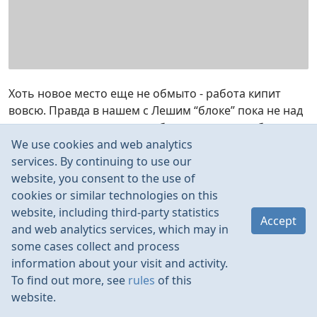
Хоть новое место еще не обмыто - работа кипит
вовсю. Правда в нашем с Лешим “блоке” пока не над
моделями, а над деталями более крупных собратьев,
We use cookies and web analytics
тем не менее, направление все равно авиационное
😃
services. By continuing to use our
website, you consent to the use of
Read more
cookies or similar technologies on this
website, including third-party statistics
Accept
Feb 2014
12
and web analytics services, which may in
some cases collect and process
Tags:
Мастерская и технологии
information about your visit and activity.
To find out more, see
rules
of this
Лаффка возобновила работу...
website.