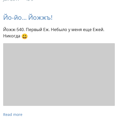
Йо-йо... Йожжъ!
Йожж-540. Первый Еж. Небыло у меня еще Ежей.
😃
Никогда
Read more