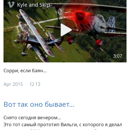
Kyle and Skip
3:07
Сорри, если баян…
Apr 2015
13
Вот так оно бывает...
Снято сегодня вечером…
Это тот самый прототип Вильги, с которого я делал