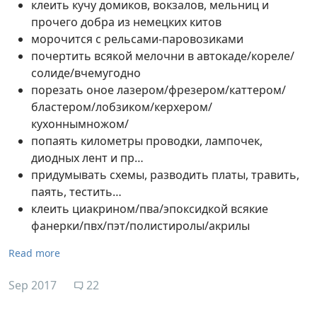
клеить кучу домиков, вокзалов, мельниц и
прочего добра из немецких китов
морочится с рельсами-паровозиками
почертить всякой мелочни в автокаде/кореле/
солиде/вчемугодно
порезать оное лазером/фрезером/каттером/
бластером/лобзиком/керхером/
кухоннымножом/
попаять километры проводки, лампочек,
диодных лент и пр…
придумывать схемы, разводить платы, травить,
паять, тестить…
клеить циакрином/пва/эпоксидкой всякие
фанерки/пвх/пэт/полистиролы/акрилы
Read more
Sep 2017
22