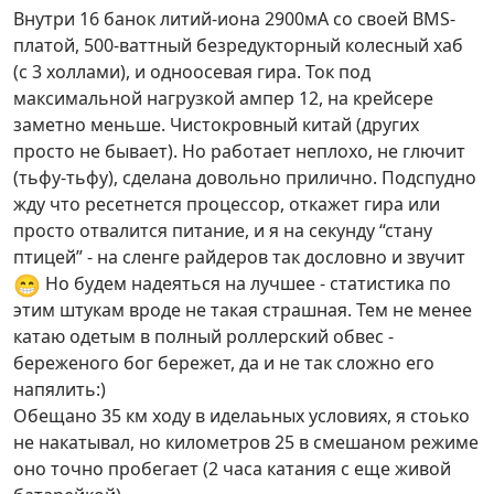
Внутри 16 банок литий-иона 2900мА со своей BMS-
платой, 500-ваттный безредукторный колесный хаб
(с 3 холлами), и одноосевая гира. Ток под
максимальной нагрузкой ампер 12, на крейсере
заметно меньше. Чистокровный китай (других
просто не бывает). Но работает неплохо, не глючит
(тьфу-тьфу), сделана довольно прилично. Подспудно
жду что ресетнется процессор, откажет гира или
просто отвалится питание, и я на секунду “стану
птицей” - на сленге райдеров так дословно и звучит
😁
Но будем надеяться на лучшее - статистика по
этим штукам вроде не такая страшная. Тем не менее
катаю одетым в полный роллерский обвес -
береженого бог бережет, да и не так сложно его
напялить:)
Обещано 35 км ходу в иделаьных условиях, я стоько
не накатывал, но километров 25 в смешаном режиме
оно точно пробегает (2 часа катания с еще живой