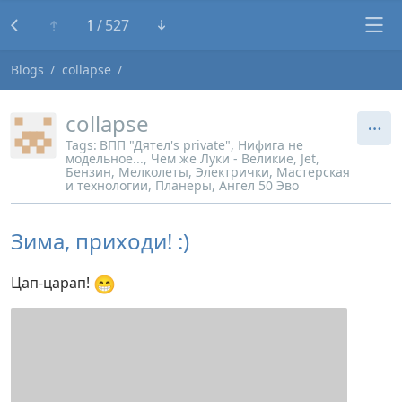
1
527
Blogs
collapse
collapse
Tags:
ВПП "Дятел's private"
Нифига не
модельное...
Чем же Луки - Великие
Jet
Бензин
Мелколеты
Электрички
Мастерская
и технологии
Планеры
Ангел 50 Эво
Зима, приходи! :)
😁
Цап-царап!