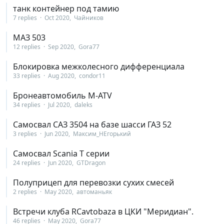
танк контейнер под тамию
7 replies
Oct 2020
Чайников
МАЗ 503
12 replies
Sep 2020
Gora77
Блокировка межколесного дифференциала
33 replies
Aug 2020
condor11
Бронеавтомобиль M-ATV
34 replies
Jul 2020
daleks
Самосвал САЗ 3504 на базе шасси ГАЗ 52
3 replies
Jun 2020
Максим_НЕгорький
Самосвал Scania T серии
24 replies
Jun 2020
GTDragon
Полуприцеп для перевозки сухих смесей
2 replies
May 2020
автоманьяк
Встречи клуба RCavtobaza в ЦКИ "Меридиан".
46 replies
May 2020
Gora77