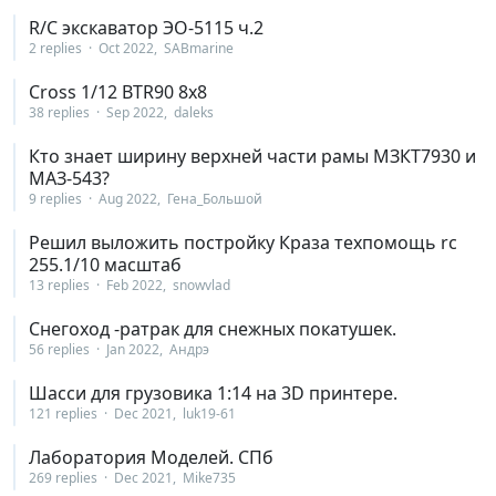
R/C экскаватор ЭО-5115 ч.2
2 replies
Oct 2022
SABmarine
Cross 1/12 BTR90 8x8
38 replies
Sep 2022
daleks
Кто знает ширину верхней части рамы МЗКТ7930 и
МАЗ-543?
9 replies
Aug 2022
Гена_Большой
Решил выложить постройку Краза техпомощь rc
255.1/10 масштаб
13 replies
Feb 2022
snowvlad
Снегоход -ратрак для снежных покатушек.
56 replies
Jan 2022
Aндрэ
Шасси для грузовика 1:14 на 3D принтере.
121 replies
Dec 2021
luk19-61
Лаборатория Моделей. СПб
269 replies
Dec 2021
Mike735