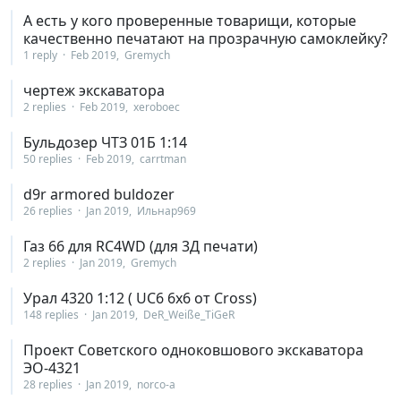
А есть у кого проверенные товарищи, которые
качественно печатают на прозрачную самоклейку?
1 reply
Feb 2019
Gremych
чертеж экскаватора
2 replies
Feb 2019
xeroboec
Бульдозер ЧТЗ 01Б 1:14
50 replies
Feb 2019
carrtman
d9r armored buldozer
26 replies
Jan 2019
Ильнар969
Газ 66 для RC4WD (для 3Д печати)
2 replies
Jan 2019
Gremych
Урал 4320 1:12 ( UC6 6x6 от Cross)
148 replies
Jan 2019
DeR_Weiße_TiGeR
Проект Советского одноковшового экскаватора
ЭО-4321
28 replies
Jan 2019
norco-a