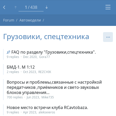
1
438
Forum
Автомодели
Грузовики, спецтехника
FAQ по разделу "Грузовики,спецтехника".
9 replies
Dec 2020
Gora77
БМД-1. М 1:12
2 replies
Oct 2023
REZCHIK
Вопросы и проблемы,связанные с настройкой
передатчиков ,приёмников и свето-звуковых
блоков управления...
700 replies
Jun 2023
Mike735
Новое место встречи клуба RCavtobaza.
9 replies
Apr 2023
alekseieros