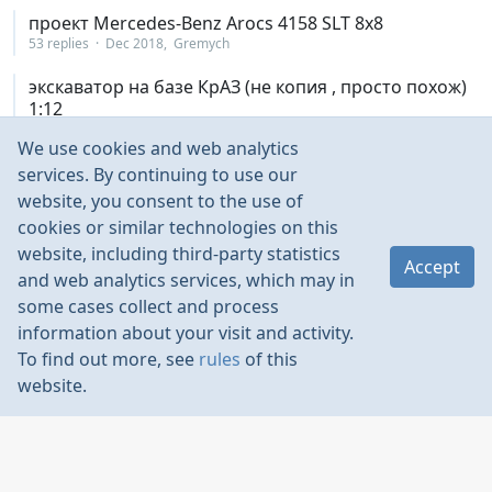
проект Mercedes-Benz Arocs 4158 SLT 8х8
53 replies
Dec 2018
Gremych
экскаватор на базе КрАЗ (не копия , просто похож)
1:12
62 replies
Nov 2018
Lexei2007
We use cookies and web analytics
Cross rc BC8 (маз 537) 1/12
services. By continuing to use our
7 replies
Nov 2018
daleks
website, you consent to the use of
cookies or similar technologies on this
Посоветуйте мосты для конверсии Bruder Mack
website, including third-party statistics
Granite
Accept
and web analytics services, which may in
8 replies
Nov 2018
VorobeY=
some cases collect and process
Изготовление покрышек для ЗиЛ-131 в масштабе
information about your visit and activity.
1:12
To find out more, see
rules
of this
8 replies
Nov 2018
ValeryEg
website.
долгосрочный проект радиоуправляемая полу
копия liebherr ltm-1220
210 replies
Oct 2018
Lem1979