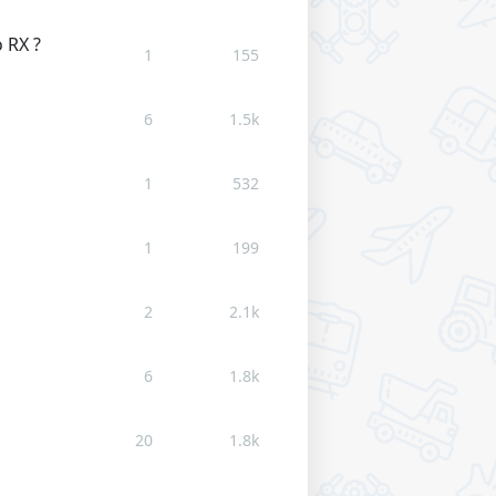
 RX ?
1
155
6
1.5k
1
532
1
199
2
2.1k
6
1.8k
20
1.8k