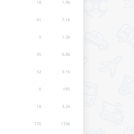
18
1.9k
41
7.1k
5
1.3k
35
6.8k
52
9.1k
0
195
18
3.2k
770
133k