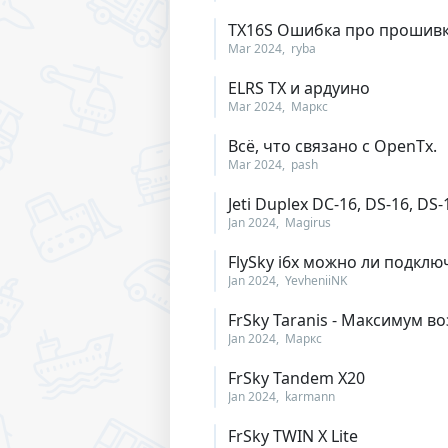
TX16S Ошибка про прошивк
Mar 2024
ryba
ELRS TX и ардуино
Mar 2024
Маркс
Всё, что связано с OpenTx.
Mar 2024
pash
Jeti Duplex DC-16, DS-16, D
Jan 2024
Magirus
FlySky i6x можно ли подклю
Jan 2024
YevheniiNK
FrSky Taranis - Максимум 
Jan 2024
Маркс
FrSky Tandem X20
Jan 2024
karmann
FrSky TWIN X Lite