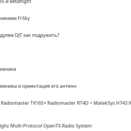
S и Betaflight
никами FrSky
одулем DJT как подружить?
иемника
иемника и ориентация его антенн
 Radiomaster TX16S+ Radiomaster RT4D + MatekSys H743 
4ghz Multi-Protocol OpenTX Radio System