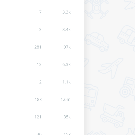
7
3.3k
3
3.4k
281
97k
13
6.3k
2
1.1k
18k
1.6m
121
35k
40
15k