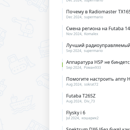
Dec 2024
supermario
Почему в Radiomaster TX16S
Dec 2024
supermario
Смена региона на Futaba 1
Nov 2024
Komalex
Лучший радиоуправляемый 
Sep 2024
supermario
Аппаратура HSP не биндетс
Sep 2024
Роман933
Помогите настроить аппу H
Aug 2024
sokrat72
Futaba T26SZ
Aug 2024
Div_73
Flysky i 6
Jul 2024
кошарик2
Spektrum DX6 (без букв) к