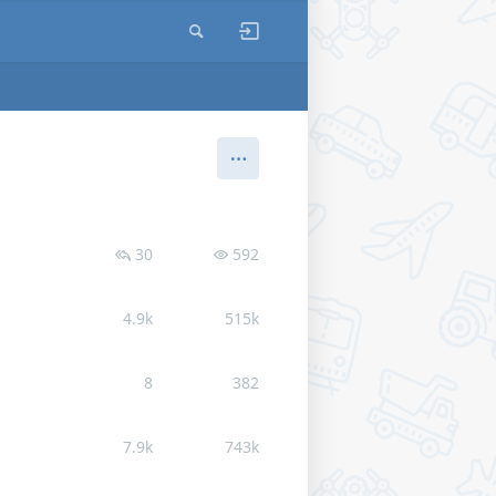
30
592
4.9k
515k
8
382
7.9k
743k