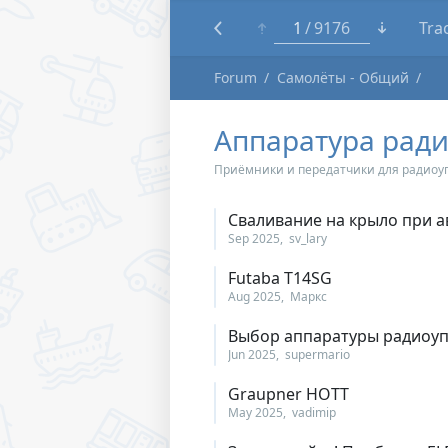
1
9176
Tra
Forum
Самолёты - Общий
Аппаратура рад
Приёмники и передатчики для радиоу
Сваливание на крыло при а
Sep 2025
sv_lary
Futaba T14SG
Aug 2025
Маркс
Выбор аппаратуры радиоуп
Jun 2025
supermario
Graupner HOTT
May 2025
vadimip