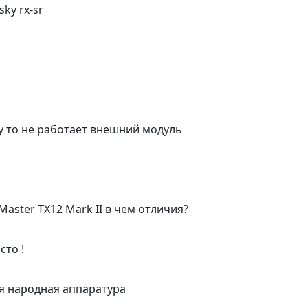
ky rx-sr
му то не работает внешний модуль
Master TX12 Mark II в чем отличия?
сто !
я народная аппаратура