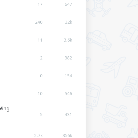
17
647
240
32k
11
3.6k
2
382
0
154
10
546
Wing
5
431
2.7k
356k