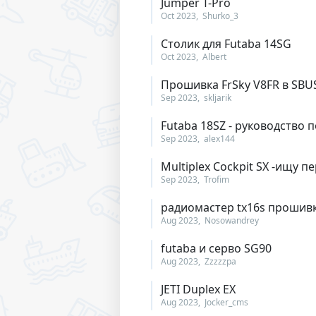
Jumper T-Pro
Oct 2023
Shurko_3
Столик для Futaba 14SG
Oct 2023
Albert
Прошивка FrSky V8FR в SB
Sep 2023
skljarik
Futaba 18SZ - руководство 
Sep 2023
alex144
Multiplex Cockpit SX -ищу п
Sep 2023
Trofim
радиомастер tx16s прошив
Aug 2023
Nosowandrey
futaba и серво SG90
Aug 2023
Zzzzzpa
JETI Duplex EX
Aug 2023
Jocker_cms