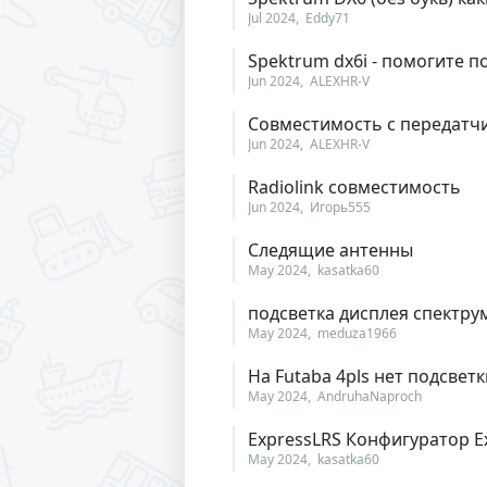
Jul 2024
Eddy71
Spektrum dx6i - помогите 
Jun 2024
ALEXHR-V
Совместимость с передатч
Jun 2024
ALEXHR-V
Radiolink совместимость
Jun 2024
Игорь555
Следящие антенны
May 2024
kasatka60
подсветка дисплея спектрум
May 2024
meduza1966
На Futaba 4pls нет подсвет
May 2024
AndruhaNaproch
ExpressLRS Конфигуратор E
May 2024
kasatka60