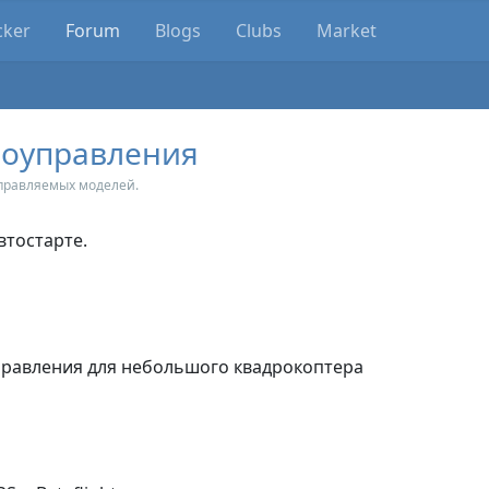
cker
Forum
Blogs
Clubs
Market
иоуправления
правляемых моделей.
втостарте.
равления для небольшого квадрокоптера