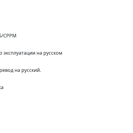
US/CPPM
по эксплуатации на русском
еревод на русский.
ка