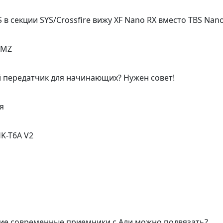
 в секции SYS/Crossfire вижу XF Nano RX вместо TBS Nano
4MZ
передатчик для начинающих? Нужен совет!
я
K-T6A V2
акие современные приемники с Али можно подвязать?