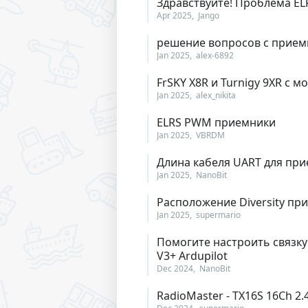
Здравствуйте! Проблема ELR
Apr 2025
Jango
решение вопросов с прием
Jan 2025
alex-6892
FrSKY X8R и Turnigy 9XR с м
Jan 2025
alex_nikita
ELRS PWM приемники
Jan 2025
VBRDM
Длина кабеля UART для пр
Jan 2025
NanoBit
Расположение Diversity пр
Jan 2025
supermario
Помогите настроить связку
V3+ Ardupilot
Dec 2024
NanoBit
RadioMaster - TX16S 16Ch 2.