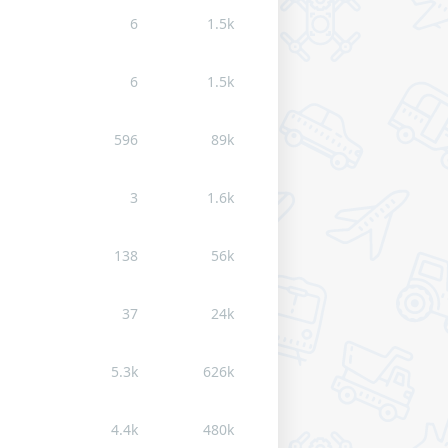
6
1.5k
6
1.5k
596
89k
3
1.6k
138
56k
37
24k
5.3k
626k
4.4k
480k