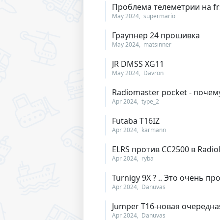
Проблема телеметрии на frs
May 2024
supermario
Граупнер 24 прошивка
May 2024
matsinner
JR DMSS XG11
May 2024
Davron
Radiomaster pocket - поче
Apr 2024
type_2
Futaba T16IZ
Apr 2024
karmann
ELRS против CC2500 в Radio
Apr 2024
ryba
Turnigy 9X ? .. Это очень про
Apr 2024
Danuvas
Jumper T16-новая очередна
Apr 2024
Danuvas