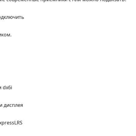
подключить
иком.
 dx6i
ки дисплея
xpressLRS