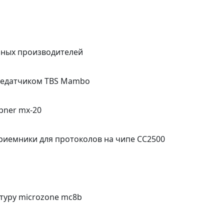
зных производителей
редатчиком TBS Mambo
pner mx-20
иемники для протоколов на чипе СС2500
туру microzone mc8b