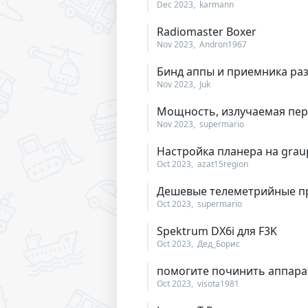
Dec 2023
karmann
Radiomaster Boxer
Nov 2023
Andron1967
Бинд аппы и приемника ра
Nov 2023
Juk
Мощность, излучаемая пе
Nov 2023
supermario
Настройка планера на grau
Oct 2023
azat15region
Дешевые телеметрийные пр
Oct 2023
supermario
Spektrum DX6i для F3K
Oct 2023
Дед_Борис
помогите починить аппара
Oct 2023
visota1981