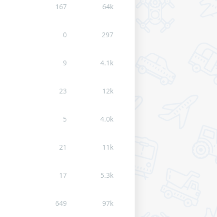
167
64k
0
297
9
4.1k
23
12k
5
4.0k
21
11k
17
5.3k
649
97k