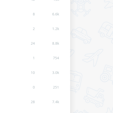
8
6.6k
2
1.2k
24
8.8k
1
754
10
3.0k
0
251
28
7.4k